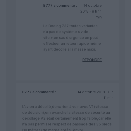
B777
a commenté :
14 octobre
2018 - 8 h 14
min
Le Boeing 737 toutes variantes
n’a pas de système « vide-
vite »,en cas d’urgence on peut
effectuer un retour rapide même
ayant décollé à la masse maxi.
RÉPONDRE
B777
a commenté :
14 octobre 2018 - 8 h
11 min
L’avion a décollé,donc rien à voir avec V1 (vitesse
de décision),en revanche la vitesse de sécurité au
décollage V2 était certainement trop faible,car elle
n’a pas permis le respect de passage des 35 pieds
(10 mètres) de marge après l’envol !