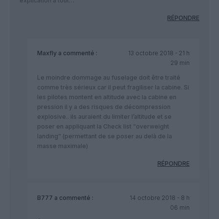
explication à tout…
RÉPONDRE
Maxfly
a commenté :
13 octobre 2018 - 21 h
29 min
Le moindre dommage au fuselage doit être traité
comme très sérieux car il peut fragiliser la cabine. Si
les pilotes montent en altitude avec la cabine en
pression il y a des risques de décompression
explosive.. ils auraient du limiter l’altitude et se
poser en appliquant la Check list “overweight
landing” (permettant de se poser au delà de la
masse maximale)
RÉPONDRE
B777
a commenté :
14 octobre 2018 - 8 h
06 min