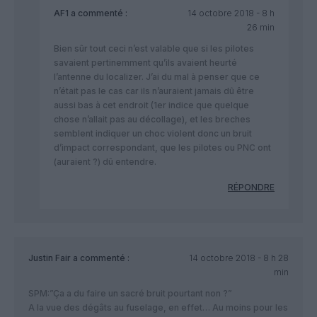
AF1
a commenté :
14 octobre 2018 - 8 h
26 min
Bien sûr tout ceci n’est valable que si les pilotes
savaient pertinemment qu’ils avaient heurté
l’antenne du localizer. J’ai du mal à penser que ce
n’était pas le cas car ils n’auraient jamais dû être
aussi bas à cet endroit (1er indice que quelque
chose n’allait pas au décollage), et les breches
semblent indiquer un choc violent donc un bruit
d’impact correspondant, que les pilotes ou PNC ont
(auraient ?) dû entendre.
RÉPONDRE
Justin Fair
a commenté :
14 octobre 2018 - 8 h 28
min
SPM:”Ça a du faire un sacré bruit pourtant non ?”
A la vue des dégâts au fuselage, en effet… Au moins pour les