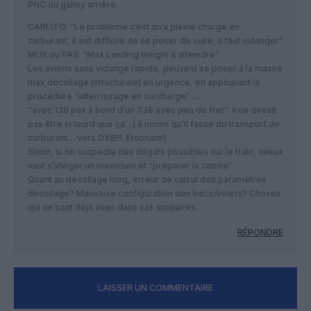
PNC du galley arrière.
CARLITO: “Le problème c’est qu’a pleine charge en
carburant, il est difficile de se poser de suite, il faut vidanger”
MUR ou PAS: “Max Landing weight à atteindre”
Les avions sans vidange rapide, peuvent se poser à la masse
max décollage (structurale) en urgence, en appliquant la
procédure “atterrissage en surcharge” …
“avec 136 pax à bord d’un 738 avec peu de fret”: il ne devait
pas être si lourd que ça…( à moins qu’il fasse du transport de
carburant… vers DXB!!!. Etonnant!)
Sinon, si on suspecte des dégâts possibles sur le train, mieux
vaut s’alléger un maximum et “préparer la cabine”.
Quant au décollage long, erreur de calcul des paramètres
décollage? Mauvaise configuration des becs/volets? Choses
qui se sont déjà vues dans cas similaires.
RÉPONDRE
LAISSER UN COMMENTAIRE