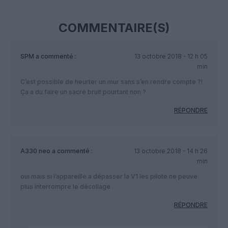
COMMENTAIRE(S)
SPM
a commenté :
13 octobre 2018 - 12 h 05
min
C’est possible de heurter un mur sans s’en rendre compte ?!
Ça a du faire un sacré bruit pourtant non ?
RÉPONDRE
A330 neo
a commenté :
13 octobre 2018 - 14 h 26
min
oui mais si l’appareille a dépasser la V1 les pilote ne peuve
plus interrompre le décollage .
RÉPONDRE