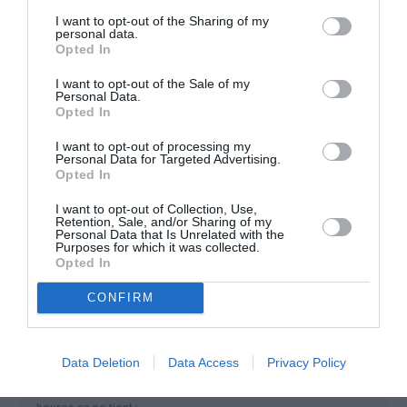
évacuation en vrac etc . Des planning optimisés y compris
I want to opt-out of the Sharing of my
PNC .avec des standby de plus de 3 h . Des PNT assez
personal data.
jeunes dans le métiers. A suivre !
Opted In
RÉPONDRE
I want to opt-out of the Sale of my
Personal Data.
Opted In
Mais MAX, c'est la ten
a
14 octobre 2018 - 8 h
I want to opt-out of processing my
commenté :
32 min
Personal Data for Targeted Advertising.
Opted In
Mais MAX, c’est la tendance générale, et pas qu’en
Inde! Le progrès et l’avenir inéluctable, diront
I want to opt-out of Collection, Use,
certains…
Retention, Sale, and/or Sharing of my
Personal Data that Is Unrelated with the
Purposes for which it was collected.
RÉPONDRE
Opted In
CONFIRM
Mur ou pas
a commenté :
13 octobre 2018 - 21 h 24
Data Deletion
Data Access
Privacy Policy
min
Que le mur ai été heurté c’est indéniable, qu’ils aient volé X