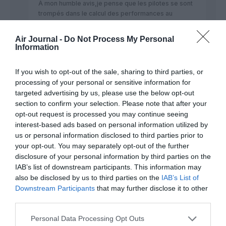
À mon humble avis,je pense que les pilotes se sont
trompés dans le calcul des performances au
décollage (vitesses V1 de décision et Vr de
rotation,braquage volets,masses introduites au
Air Journal -
Do Not Process My Personal
calculateur FMC….),ça peut arriver pour plusieurs
Information
raisons.
L’avion a touché des obstacles pendant le lift-off,ça
If you wish to opt-out of the sale, sharing to third parties, or
veut dire que la rotation était trop tardive,l’avion a
processing of your personal or sensitive information for
été touché dans une partie non pressurisée du
targeted advertising by us, please use the below opt-out
fuselage,à part le coup immédiat si non
section to confirm your selection. Please note that after your
senti,difficile de s’en rendre compte aprés.
opt-out request is processed you may continue seeing
RÉPONDRE
interest-based ads based on personal information utilized by
us or personal information disclosed to third parties prior to
your opt-out. You may separately opt-out of the further
disclosure of your personal information by third parties on the
IAB’s list of downstream participants. This information may
Max
a commenté :
13 octobre 2018 - 21 h 08
also be disclosed by us to third parties on the
IAB’s List of
min
Downstream Participants
that may further disclose it to other
De fortes pressions sur les équipages en inde , pas mal d
third parties.
INCIDENTS recensés depuis 2015 . 320 indigo oublie de
rentrée du train . 737 à goa sortie spectaculaire avec
Personal Data Processing Opt Outs