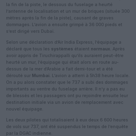
la fin de la piste, le dessous du fuselage a heurté
l’antenne de localisation et un mur de briques (située 300
mètres après la fin de la piste), causant de graves
dommages. L’avion a ensuite grimpé à 36 000 pieds et
s’est dirigé vers Dubaï.
Selon une déclaration d’Air India Express, l’équipage a
déclaré que tous les
systèmes
étaient
normaux
. Après
avoir appris de Tiruchirappalli qu’ils auraient peut-être
heurté un mur, l’équipage qui était alors en route au-
dessus de la mer d’Arabie a fait demi-tour et a été
dérouté sur
Mumbai
. L’avion a atterri à 5h38 heure locale.
On a pu alors constater que le 737 a subi des dommages
importants au ventre du fuselage arrière. Il n’y a pas eu
de blessés et les passagers ont pu rejoindre ensuite leur
destination initiale via un avion de remplacement avec
nouvel équipage.
Les deux pilotes qui totalisaient à eux deux 6 600 heures
de vols sur 737, ont été suspendus le temps de l’enquête
par la DGAC indienne.