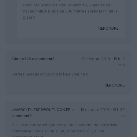
Pour info le mur de clôture étant à 1,5 mètres de
hauteur situé à plus de 300 mètres après la fin de la
piste !!
RÉPONDRE
Chrisa320
a commenté :
13 octobre 2018 - 15 h 13
min
Certes mais ils ont quand même volé 4h !!!!
RÉPONDRE
JMARC-T-LFSP1@OUTLOOK.FR
a
13 octobre 2018 - 19 h 30
commenté :
min
Bjr – le mieux serait que des pilotes lecteurs de cet article
donnent leur avis sur le sujet, je pense qu’il y a une