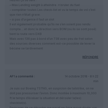
heures ça se tient :
– Max Landing weight à atteindre -> bruler du fuel
– compléter toutes Les check-list et vu le temps de vol c’est
que rien n’était grave.
– si pas d’urgence il faut un slot
Il est également probable qu’ils ne s’en soient pas rendu
compte… et donc la direction vers BOM (ou ils se sont posé)
tient la route vers DXB
Mais avec 136 pas à bord d’un 738 avec peu de fret selon
des sources diverses comment est-ce possible de lever la
bécane se tardivement
RÉPONDRE
AF1
a commenté :
14 octobre 2018 - 8 h 22
min
Je suis sur Boeing 737NG, en suspicion de tailstrike, on ne
doit pas pressuriser l’avion. Donc montée à maximum 10,000
ft le temps d’évaluer la situation et dérouler la(les)
checklist(s).
Envisager de se dérouter me parait ne faire aucun doute, car