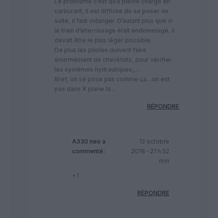
Le problème c’est qu’a pleine charge en
carburant, il est difficile de se poser de
suite, il faut vidanger. D’autant plus que si
le train d’atterrissage était endommagé, il
devait être le plus léger possible.
De plus les pilotes doivent faire
énormément de checklists, pour vérifier
les systèmes hydrauliques,…
Bref, on se pose pas comme ça…on est
pas dans X plane la…
RÉPONDRE
A330 neo
a
13 octobre
commenté :
2018 - 21 h 52
min
+1
RÉPONDRE