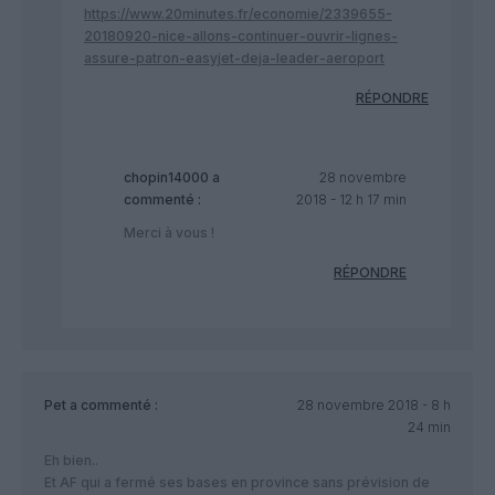
https://www.20minutes.fr/economie/2339655-
20180920-nice-allons-continuer-ouvrir-lignes-
assure-patron-easyjet-deja-leader-aeroport
RÉPONDRE
chopin14000
a
28 novembre
commenté :
2018 - 12 h 17 min
Merci à vous !
RÉPONDRE
Pet
a commenté :
28 novembre 2018 - 8 h
24 min
Eh bien..
Et AF qui a fermé ses bases en province sans prévision de