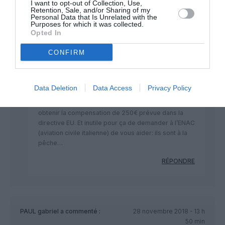
I want to opt-out of Collection, Use,
Retention, Sale, and/or Sharing of my
RÉPONDRE
Personal Data that Is Unrelated with the
Purposes for which it was collected.
Opted In
Inukshuk
a commenté :
28 novembre 2018 - 9
CONFIRM
h 29 min
@Tournefeuille31: pas d’accord. J’ai à deux reprises
été hébergé par EZY car l’annulation était de leur fait
Data Deletion
Data Access
Privacy Policy
(meme s’ils ne l’ont jamais admis: manque de PNT
ou PNT arrivée en butée horaire) mais n’ai jamais pu
obtenir la compensation de 250€ prévue dans la
directive EU. Et inutile pour ça de demander à l’ENAC
(aviation civile italienne) de vous aider: ils sont à la
pêche…
RÉPONDRE
PAUL gabriel
a commenté :
28 novembre 2018 - 13 h
50 min