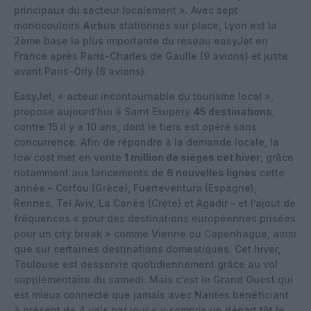
principaux du secteur localement ». Avec sept
monocouloirs
Airbus
stationnés sur place, Lyon est la
2ème base la plus importante du réseau easyJet en
France après Paris-Charles de Gaulle (9 avions) et juste
avant Paris-Orly (6 avions).
EasyJet, « acteur incontournable du tourisme local »,
propose aujourd’hui à Saint Exupéry
45 destinations
,
contre 15 il y a 10 ans, dont le tiers est opéré sans
concurrence. Afin de répondre à la demande locale, la
low cost met en vente
1 million de sièges cet hiver
, grâce
notamment aux lancements de
6 nouvelles lignes
cette
année – Corfou (Grèce), Fuerteventura (Espagne),
Rennes, Tel Aviv, La Canée (Crète) et Agadir – et l’ajout de
fréquences « pour des destinations européennes prisées
pour un city break » comme Vienne ou Copenhague, ainsi
que sur certaines destinations domestiques. Cet hiver,
Toulouse est desservie quotidiennement grâce au vol
supplémentaire du samedi. Mais c’est le Grand Ouest qui
est mieux connecté que jamais avec Nantes bénéficiant
à présent de 4 vols par jour « y compris un départ tôt le