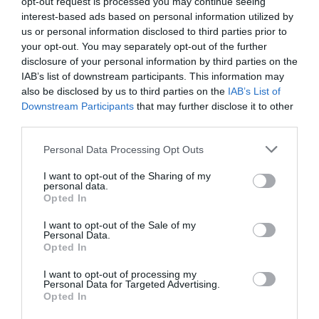
opt-out request is processed you may continue seeing
interest-based ads based on personal information utilized by
Blaireau
a commenté :
28 novembre
us or personal information disclosed to third parties prior to
2018 - 13 h 04 min
your opt-out. You may separately opt-out of the further
disclosure of your personal information by third parties on the
Le SNPL très implanté dans le sud ?
IAB’s list of downstream participants. This information may
La CGT peut être ?
also be disclosed by us to third parties on the
IAB’s List of
De toute façon Air France n’a jamais cru
dans ses bases, il n’y en a que pour le hub
Downstream Participants
that may further disclose it to other
de CDG.
third parties.
RÉPONDRE
Personal Data Processing Opt Outs
I want to opt-out of the Sharing of my
personal data.
Opted In
I want to opt-out of the Sale of my
tournefeuille31
a commenté :
28 novembre 2018 - 8 h
Personal Data.
58 min
Opted In
@PET
I want to opt-out of processing my
Faux. AI Déjà été hébergé par EZY à l’hôtel Mercure après
Personal Data for Targeted Advertising.
annulation de vol après panne générale de courant dans
Opted In
l’aeroport.