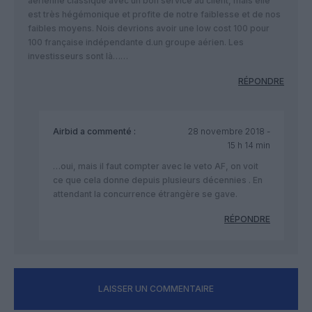
aérienne classique avec un bon service au client, mais elle
est très hégémonique et profite de notre faiblesse et de nos
faibles moyens. Nois devrions avoir une low cost 100 pour
100 française indépendante d.un groupe aérien. Les
investisseurs sont là……
RÉPONDRE
Airbid
a commenté :
28 novembre 2018 -
15 h 14 min
…oui, mais il faut compter avec le veto AF, on voit
ce que cela donne depuis plusieurs décennies . En
attendant la concurrence étrangère se gave.
RÉPONDRE
LAISSER UN COMMENTAIRE