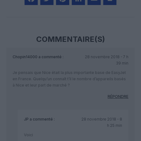
Facebook
Twitter
Pinterest
LinkedIn
Email
Print
COMMENTAIRE(S)
Chopin14000
a commenté :
28 novembre 2018 - 7 h
39 min
Je pensais que Nice était la plus importante base de EasyJet
en France. Quelqu’un connaît t’il le nombre d’appareils basés
à Nice et leur part de marché ?
RÉPONDRE
JP
a commenté :
28 novembre 2018 - 8
h 25 min
Voici