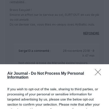
rentabilité..
Bravo EasyJet !
Encore un effort sur le service au sol, SURTOUT en cas de pb
ou vol annulé.
Ds ce dernier cas, vous êtes ex-aequo avec AirBaltic: nuls.
RÉPONDRE
Serge13
a commenté :
28 novembre 2018 - 8
h 47 min
Non désolé la base de Marseille existe toujours,
certes avec 3 avions seulement, au lieu de 11 au
départ, mais elle existe. AF réduit un maximum leur
Air Journal -
Do Not Process My Personal
Information
présence à cause des grèves du personnel AF au
sol ainsi que le SNPL très implanté dans le sud. Tant
pis pour eux, tant mieux pour le consommateur, car
If you wish to opt-out of the sale, sharing to third parties, or
depuis Volotea et Ryanair se sont fait leur place…
processing of your personal or sensitive information for
targeted advertising by us, please use the below opt-out
RÉPONDRE
section to confirm your selection. Please note that after your