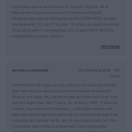
Dommage que la desserte de ST Exupéry à partir de la
Métropole n’ai pas suivi les performances d’EsyJet.
Je pense que sans le monopole de RHONEXPRESS, et avec
une desserte TCL de ST Ex, par T3 et Bus, les performances
d’EsyJet et autres compagnies, voir la gare SNCF de St Ex,
auraient étés encore meilleur.
RÉPONDRE
aerofan
a commenté :
28 novembre 2018 - 13 h
51 min
Comment se fait il que sur une plate forme aussi importante
que celle de Lyon qu’aucune Cies françaises ne puissent
rivaliser avc Easy Jet, Cie Britannqie qui pâtira du brexit. Que
font les Aigle Azur, ASL France, XL Airways, HOP, Transavia,
Chalair, Joon qui sont françaises…..Les anglo saxons sont
bien plus malins que nous latins. Ils ont toujours cet esprit de
conquête qui fait leur fierté. Je n’ai rien contre Easy Jet. Elle
ressemble aujourd’hui pratiquement à une compagnie