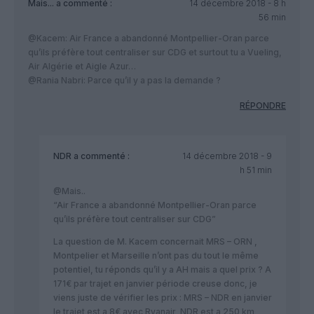
Mais...
a commenté :
14 décembre 2018 - 8 h
56 min
@Kacem: Air France a abandonné Montpellier-Oran parce
qu’ils préfère tout centraliser sur CDG et surtout tu a Vueling,
Air Algérie et Aigle Azur…
@Rania Nabri: Parce qu’il y a pas la demande ?
RÉPONDRE
NDR
a commenté :
14 décembre 2018 - 9
h 51 min
@Mais..
“Air France a abandonné Montpellier-Oran parce
qu’ils préfère tout centraliser sur CDG”
La question de M. Kacem concernait MRS – ORN ,
Montpelier et Marseille n’ont pas du tout le même
potentiel, tu réponds qu’il y a AH mais a quel prix ? A
171€ par trajet en janvier période creuse donc, je
viens juste de vérifier les prix : MRS – NDR en janvier
le trajet est a 8€ avec Ryanair, NDR est a 250 km