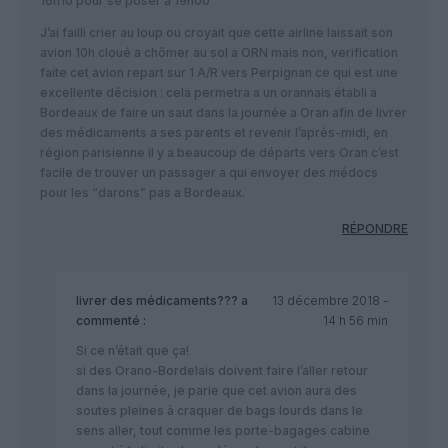
16h10 pour se poser à 19h00”
J’ai failli crier au loup ou croyait que cette airline laissait son
avion 10h cloué a chômer au sol a ORN mais non, verification
faite cet avion repart sur 1 A/R vers Perpignan ce qui est une
excellente décision : cela permetra a un orannais établi a
Bordeaux de faire un saut dans la journée a Oran afin de livrer
des médicaments a ses parents et revenir l’après-midi, en
région parisienne il y a beaucoup de départs vers Oran c’est
facile de trouver un passager a qui envoyer des médocs
pour les “darons” pas a Bordeaux.
RÉPONDRE
livrer des médicaments???
a
13 décembre 2018 -
commenté :
14 h 56 min
Si ce n’était que ça!
si des Orano-Bordelais doivent faire l’aller retour
dans la journée, je parie que cet avion aura des
soutes pleines à craquer de bags lourds dans le
sens aller, tout comme les porte-bagages cabine