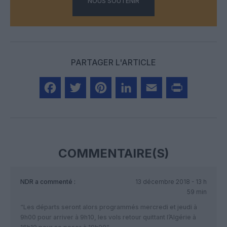
NOUS SOUTENIR
PARTAGER L'ARTICLE
Facebook
Twitter
Pinterest
LinkedIn
Email
Print
COMMENTAIRE(S)
NDR
a commenté :
13 décembre 2018 - 13 h
59 min
“Les départs seront alors programmés mercredi et jeudi à
9h00 pour arriver à 9h10, les vols retour quittant l’Algérie à