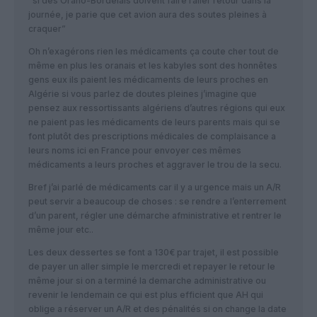
“si des Orano-Bordelais doivent faire l’aller retour dans la
journée, je parie que cet avion aura des soutes pleines à
craquer”
Oh n’exagérons rien les médicaments ça coute cher tout de
même en plus les oranais et les kabyles sont des honnêtes
gens eux ils paient les médicaments de leurs proches en
Algérie si vous parlez de doutes pleines j’imagine que
pensez aux ressortissants algériens d’autres régions qui eux
ne paient pas les médicaments de leurs parents mais qui se
font plutôt des prescriptions médicales de complaisance a
leurs noms ici en France pour envoyer ces mêmes
médicaments a leurs proches et aggraver le trou de la secu.
Bref j’ai parlé de médicaments car il y a urgence mais un A/R
peut servir a beaucoup de choses : se rendre a l’enterrement
d’un parent, régler une démarche afministrative et rentrer le
même jour etc..
Les deux dessertes se font a 130€ par trajet, il est possible
de payer un aller simple le mercredi et repayer le retour le
même jour si on a terminé la demarche administrative ou
revenir le lendemain ce qui est plus efficient que AH qui
oblige a réserver un A/R et des pénalités si on change la date