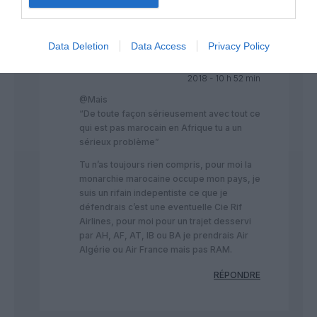
RÉPONDRE
Data Deletion
Data Access
Privacy Policy
NDR
a commenté :
14 décembre
2018 - 10 h 52 min
@Mais
“De toute façon sérieusement avec tout ce
qui est pas marocain en Afrique tu a un
sérieux problème”
Tu n’as toujours rien compris, pour moi la
monarchie marocaine occupe mon pays, je
suis un rifain indepentiste ce que je
défendrais c’est une eventuelle Cie Rif
Airlines, pour moi pour un trajet desservi
par AH, AF, AT, IB ou BA je prendrais Air
Algérie ou Air France mais pas RAM.
RÉPONDRE