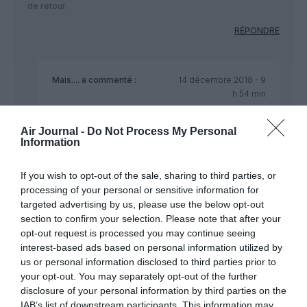
de retour.
RÉPONDRE
Mais....
a commenté :
14 décembre 2018 - 9
h 54 min
Par pitié juste ne parle plus de l’Algérie si c’est pour
raconter n’importe quoi
Air Journal -
Do Not Process My Personal
Information
Les médicaments produits en Algérie sont interdit
d’importation en effet le temps de vider le stock
If you wish to opt-out of the sale, sharing to third parties, or
déjà sur place mais ceux pas produit en Algérie sont
processing of your personal or sensitive information for
encore importé…
targeted advertising by us, please use the below opt-out
De toute façon sérieusement avec tout ce qui est
section to confirm your selection. Please note that after your
pas marocain en Afrique tu a un sérieux problème
opt-out request is processed you may continue seeing
(me ressort pas l’excuse du fake j’y crois pas une
interest-based ads based on personal information utilized by
seconde)
us or personal information disclosed to third parties prior to
Et je vais t’apprendre un truc aussi sur Air Algérie
your opt-out. You may separately opt-out of the further
que fait pas la RAM: ils vendent des billets “open”
disclosure of your personal information by third parties on the
avec la possibilité de choisir la date de retour quand
IAB’s list of downstream participants. This information may