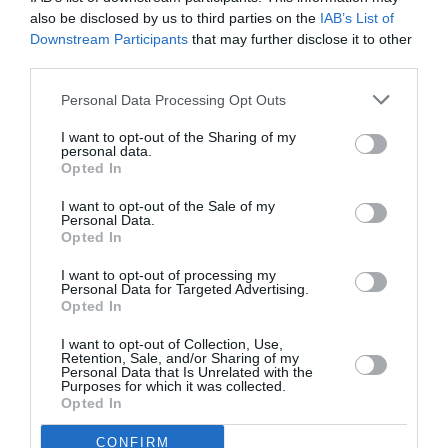
tu veux (le retour doit avoir lieu 1 an après l’aller par
also be disclosed by us to third parties on the
IAB’s List of
contre)
Downstream Participants
that may further disclose it to other
third parties.
La ligne vise essentiellement la diaspora et
uniquement la diaspora je pense que la clientèle
Personal Data Processing Opt Outs
d’affaire (oui elle existe il y a pas que le Maroc qui
fait du business avec l’étranger) va préférer aller
I want to opt-out of the Sharing of my
sur Roissy avec Air France ou même le direct Air
personal data.
Algérie et encore ceux avec des bagages vont
Opted In
peut-être préférer prendre Air Algérie et ses 35kg
I want to opt-out of the Sale of my
disponible en soute (30 + 5kg avec la carte de
Personal Data.
fidélité) plutôt que ASL moins cher à premier abord
Opted In
mais avec les bagages c’est plus cher
I want to opt-out of processing my
Pour finir Air Algérie commence à expérimenter sur
Personal Data for Targeted Advertising.
le Charleroi-Alger un tarif sans bagages moins cher
Opted In
peut-être que sa sera étendu partout pour les MC et
donc l’écart des prix va se réduire encore plus
I want to opt-out of Collection, Use,
Retention, Sale, and/or Sharing of my
Personnellement par contre j’aurai préféré qu’on
Personal Data that Is Unrelated with the
Purposes for which it was collected.
donne les droits de trafic à Transavia ou Vueling
Opted In
plutôt qu’à ASL qui possède aucun avantage et des
petits 737QC
CONFIRM