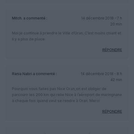
Mitch.
a commenté :
14 décembre 2018 - 7 h
20 min
Moi je continue à prendre le Ville d’Oran. C’est moins chiant et
il y a plus de place.
RÉPONDRE
Rania Nabri
a commenté :
14 décembre 2018 - 8 h
42 min
Pourquoi vous faites pas Nice Oran,on est obliger de
parcourir les 200 km qui relie Nice à l’aéroport de maringnane
à chaque fois quand veut se rendre à Oran. Merci
RÉPONDRE