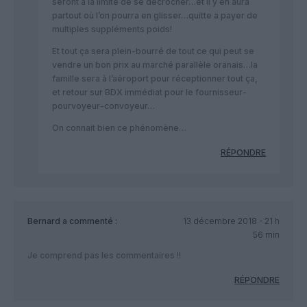
seront à la limite de se décrocher…et il y en aura
partout où l’on pourra en glisser…quitte a payer de
multiples suppléments poids!
Et tout ça sera plein-bourré de tout ce qui peut se
vendre un bon prix au marché parallèle oranais…la
famille sera à l’aéroport pour réceptionner tout ça,
et retour sur BDX immédiat pour le fournisseur-
pourvoyeur-convoyeur…
On connait bien ce phénomène…
RÉPONDRE
Bernard
a commenté :
13 décembre 2018 - 21 h
56 min
Je comprend pas les commentaires !!
RÉPONDRE