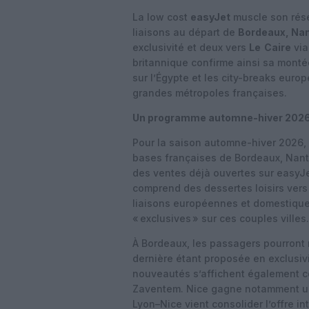
La low cost
easyJet
muscle son rése
liaisons au départ de
Bordeaux, Nan
exclusivité et deux vers
Le Caire
via
britannique confirme ainsi sa monté
sur l’Égypte et les city-breaks europ
grandes métropoles françaises.
Un programme automne-hiver 2026 to
Pour la saison automne-hiver 2026, 
bases françaises de Bordeaux, Nante
des ventes déjà ouvertes sur easyJe
comprend des dessertes loisirs vers 
liaisons européennes et domestiqu
« exclusives » sur ces couples villes.
À Bordeaux, les passagers pourront 
dernière étant proposée en exclusiv
nouveautés s’affichent également c
Zaventem. Nice gagne notamment une
Lyon–Nice vient consolider l’offre i