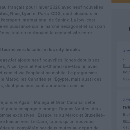
au français pour l’hiver 2026 avec neuf nouvelles
tes, Nice, Lyon
et
Paris-CDG
, dont plusieurs en
 l’aéroport international de Sphinx. La low-cost
e en puissance sur le marché hexagonal et son pari
éens, tout en renforçant la connectivité entre
urné vers le soleil et les city-breaks
Autr
:
easyJet ajoute neuf nouvelles lignes depuis ses
Brux
s, Nice, Lyon et Paris-Charles-de-Gaulle, avec
nouv
t.com et via l’application mobile. Le programme
déc
le Maroc, les Canaries et l’Égypte, mais aussi des
es, dont plusieurs sont annoncées comme
Aéro
rejoindre Agadir, Malaga et Gran Canaria, cette
l'art
ité par la compagnie orange. Depuis Nantes, deux
Brux
omme exclusives : Essaouira au Maroc et Bruxelles-
nouv
 liaison vers Le Caire, tandis qu’un nouveau
déc
ntérieure, complétée par deux routes au départ de