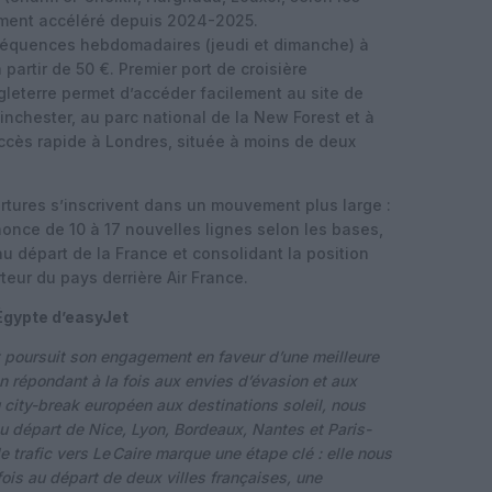
ement accéléré depuis 2024-2025.
réquences hebdomadaires (jeudi et dimanche) à
 partir de 50 €. Premier port de croisière
Angleterre permet d’accéder facilement au site de
nchester, au parc national de la New Forest et à
 accès rapide à Londres, située à moins de deux
tures s’inscrivent dans un mouvement plus large :
nonce de 10 à 17 nouvelles lignes selon les bases,
au départ de la France et consolidant la position
ur du pays derrière Air France.
 Égypte d’easyJet
t poursuit son engagement en faveur d’une meilleure
n répondant à la fois aux envies d’évasion et aux
 city-break européen aux destinations soleil, nous
 au départ de Nice, Lyon, Bordeaux, Nantes et Paris-
 trafic vers Le Caire marque une étape clé : elle nous
ois au départ de deux villes françaises, une