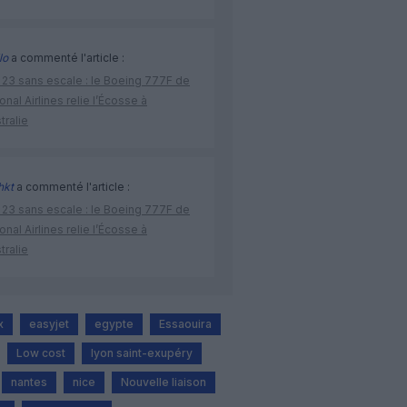
lo
a commenté l'article :
 23 sans escale : le Boeing 777F de
onal Airlines relie l’Écosse à
stralie
hkt
a commenté l'article :
 23 sans escale : le Boeing 777F de
onal Airlines relie l’Écosse à
stralie
x
easyjet
egypte
Essaouira
Low cost
lyon saint-exupéry
nantes
nice
Nouvelle liaison