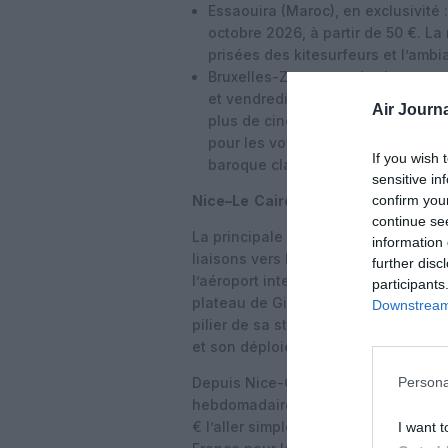
Essaouira (Maroc), en exclusivité 
octobre 2026, à partir de 50 €. La
prisées des kitesurfeurs et l’amb
Bruxelles-Zaventem, également en
et vendredi) dès le 26 octobre 2026
Air Journa
plus de cinq heures par la route ou
pour les voyageurs affaires et loi
If you wish 
baroque classée UNESCO.
sensitive in
confirm you
Nice–Le Caire via Sphinx : une prem
continue se
La principale nouveauté de ce progr
information 
liaisons vers Le Caire opérées non pa
further disc
l’aéroport international de Sphinx (S
participants
plateau de Gizeh et du Grand Egypt
Downstream 
pilier de sa stratégie égyptienne ap
et son déploiement en France marqu
Depuis Nice-Côte d’Azur, la compagn
Persona
hebdomadaires vers Le Caire-Sphinx,
€ l’aller simple. Cette liaison est 
I want t