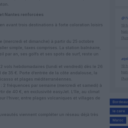
pton.
 et Nantes renforcées
@Ti
en avant trois destinations à forte coloration loisirs
19 h
Nati
l’Au
e (mercredi et dimanche) à partir du 25 octobre
aller simple, taxes comprises. La station balnéaire,
il par an, ses golfs et ses spots de surf, reste un
atpl
19 h
 2 vols hebdomadaires (lundi et vendredi) dès le 26
Nati
 de 35 €. Porte d’entrée de la côte andalouse, la
l’Au
Picasso et plages méditerranéennes.
 : 2 fréquences par semaine (mercredi et samedi) à
r de 40 €, en exclusivité easyJet. L’île, au climat
our l’hiver, entre plages volcaniques et villages de
Bordeau
le caire
uveautés viennent compléter un réseau déjà très
Maroc