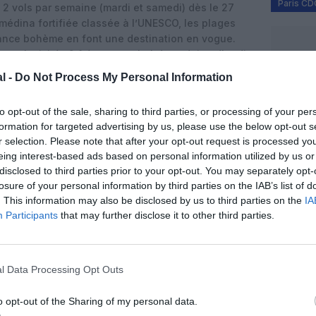
Paris CD
: 2 vols par semaine (mardi et samedi) dès le 27
 médina fortifiée classée à l’UNESCO, les plages
iance bohème en font une destination en vogue.
 exclusivité : 2 fréquences hebdomadaires (lundi
, billets à partir de 35 €. En 1h30 de vol contre
l -
Do Not Process My Personal Information
 le rail, la capitale belge devient plus accessible
sirs, entre institutions européennes et Grand-Place
to opt-out of the sale, sharing to third parties, or processing of your per
formation for targeted advertising by us, please use the below opt-out s
r selection. Please note that after your opt-out request is processed y
ière au départ de la France
eing interest-based ads based on personal information utilized by us or
amme concerne l’Égypte, avec l’ouverture de
disclosed to third parties prior to your opt-out. You may separately opt-
s vers l’aéroport principal du Caire, mais vers
losure of your personal information by third parties on the IAB’s list of
PX), situé à l’ouest de l’agglomération, près du
. This information may also be disclosed by us to third parties on the
IA
ian Museum. Pour easyJet, Sphinx est désormais un
Participants
that may further disclose it to other third parties.
rès des ouvertures depuis Londres Luton ou Berlin,
e une extension logique de ce réseau.
ie lancera à partir du 27 octobre 2026 deux vols
l Data Processing Opt Outs
 les mardis et samedis, avec un prix d’appel de 75
présentée comme une « première » au départ de la
o opt-out of the Sharing of my personal data.