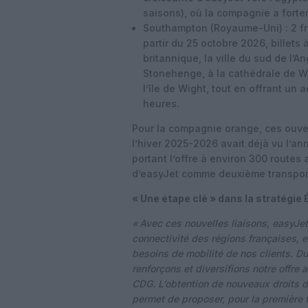
saisons), où la compagnie a fort
Southampton (Royaume-Uni) : 2 f
partir du 25 octobre 2026, billets à
britannique, la ville du sud de l’
Stonehenge, à la cathédrale de Wi
l’île de Wight, tout en offrant un
heures.
Pour la compagnie orange, ces ouver
l’hiver 2025-2026 avait déjà vu l’an
portant l’offre à environ 300 routes 
d’easyJet comme deuxième transporte
« Une étape clé » dans la stratégie
« Avec ces nouvelles liaisons, easyJe
connectivité des régions françaises, e
besoins de mobilité de nos clients. Du
renforçons et diversifions notre offre
CDG. L’obtention de nouveaux droits de
permet de proposer, pour la première f