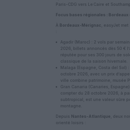
Paris-CDG vers Le Caire et Southam
Focus bases régionales : Bordeaux
À
Bordeaux-Mérignac
, easyJet met 
:
Agadir (Maroc) : 2 vols par semain
2026, billets annoncés dès 50 € l’
réputée pour ses 300 jours de sole
classique de la saison hivernale.
Malaga (Espagne, Costa del Sol) :
octobre 2026, avec un prix d’appel
ville combine patrimoine, musée 
Gran Canaria (Canaries, Espagne)
compter du 28 octobre 2026, à parti
subtropical, est une valeur sûre p
montagne.
Depuis
Nantes-Atlantique
, deux no
orienté loisirs :