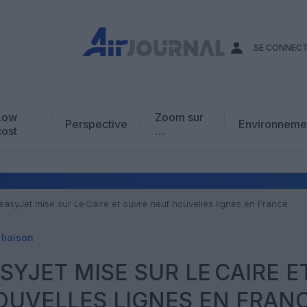
SE CONNEC
Low
Zoom sur
Perspective
Environneme
cost
…
Edito
En chiffres
Avis d’expert
easyJet mise sur Le Caire et ouvre neuf nouvelles lignes en France
AJ Académie
liaison
Vidéo
ASYJET MISE SUR LE CAIRE E
OUVELLES LIGNES EN FRAN