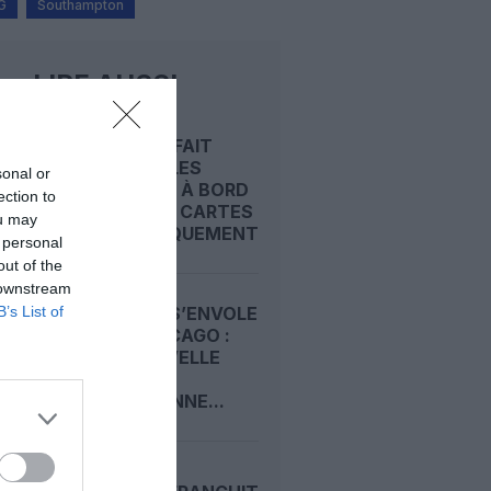
G
Southampton
LIRE AUSSI
EASYJET FAIT
MONTER LES
sonal or
DOUDOUS À BORD
ection to
AVEC DES CARTES
ou may
D’EMBARQUEMENT...
 personal
out of the
 downstream
B’s List of
CONDOR S’ENVOLE
VERS CHICAGO :
UNE NOUVELLE
LIGNE
QUOTIDIENNE...