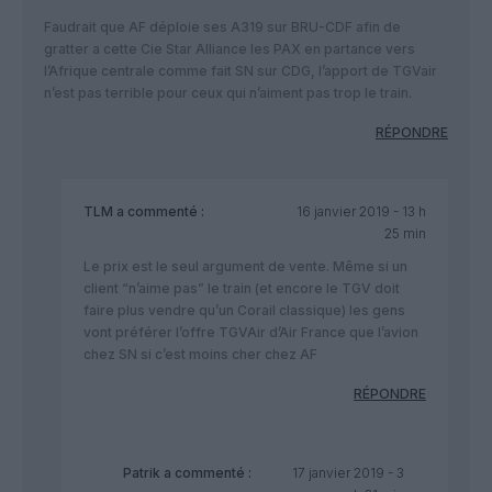
Faudrait que AF déploie ses A319 sur BRU-CDF afin de
gratter a cette Cie Star Alliance les PAX en partance vers
l’Afrique centrale comme fait SN sur CDG, l’apport de TGVair
n’est pas terrible pour ceux qui n’aiment pas trop le train.
RÉPONDRE
TLM
a commenté :
16 janvier 2019 - 13 h
25 min
Le prix est le seul argument de vente. Même si un
client “n’aime pas” le train (et encore le TGV doit
faire plus vendre qu’un Corail classique) les gens
vont préférer l’offre TGVAir d’Air France que l’avion
chez SN si c’est moins cher chez AF
RÉPONDRE
Patrik
a commenté :
17 janvier 2019 - 3