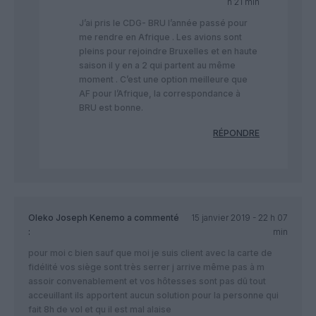
h 21 min
J’ai pris le CDG- BRU l’année passé pour
me rendre en Afrique . Les avions sont
pleins pour rejoindre Bruxelles et en haute
saison il y en a 2 qui partent au même
moment . C’est une option meilleure que
AF pour l’Afrique, la correspondance à
BRU est bonne.
RÉPONDRE
Oleko Joseph Kenemo
a commenté
15 janvier 2019 - 22 h 07
:
min
pour moi c bien sauf que moi je suis client avec la carte de
fidélité vos siège sont très serrer j arrive même pas à m
assoir convenablement et vos hôtesses sont pas dû tout
acceuillant ils apportent aucun solution pour la personne qui
fait 8h de vol et qu il est mal alaise