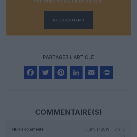
Soutenez-nous, faites un don !
NOUS SOUTENIR
PARTAGER L'ARTICLE
Facebook
Twitter
Pinterest
LinkedIn
Email
Print
COMMENTAIRE(S)
NDR
a commenté :
15 janvier 2019 - 18 h 10
min