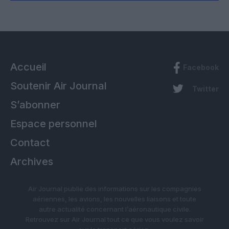
Accueil
Facebook
Soutenir Air Journal
Twitter
S’abonner
Espace personnel
Contact
Archives
Air Journal publie des informations sur les compagnies
aériennes, les avions, les nouvelles liaisons et toute
autre actualité concernant l’aéronautique civile.
Retrouvez sur Air Journal tout ce que vous voulez savoir