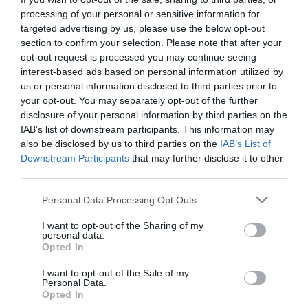
quel sera le prix ,merci
processing of your personal or sensitive information for
targeted advertising by us, please use the below opt-out
RÉPONDRE
section to confirm your selection. Please note that after your
opt-out request is processed you may continue seeing
interest-based ads based on personal information utilized by
us or personal information disclosed to third parties prior to
gagy
a commenté :
16 janvier 2019 - 18 h 00
your opt-out. You may separately opt-out of the further
min
disclosure of your personal information by third parties on the
Vous faites quelle taille? car pour moi culminant à 1m83
IAB’s list of downstream participants. This information may
l’espace aux jambes est tout a fait satisfaisant et bien au
also be disclosed by us to third parties on the
IAB’s List of
dessus de la moyenne sur cette compagnie on peut même
Downstream Participants
that may further disclose it to other
étendre ses jambes sous le fauteuil précédent, essayez air
third parties.
france vous verrez la différence et ceci est valable très
souvent pour la largeur des sièges, c’est pour cela en autres
Personal Data Processing Opt Outs
que j’utilise souvent brussels airlines. La premium économie
bénéficie de plus d’espaces aux jambes et la business class
I want to opt-out of the Sharing of my
aussi, ensuite c’est un choix à faire. Mais en classe eco sur
personal data.
Opted In
aucune compagnie on ne pourra avoir autant de place qu’en
première classe. Pour plus d’espace, de la bonne nourriture
I want to opt-out of the Sale of my
et être traité comme un roi il faut accepter de payer plus cher.
Personal Data.
Les pauvres hôtesses, elles ne peuvent pas démonter les
Opted In
sièges en plein vol pour satisfaire chacun des passagers,