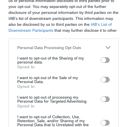
us or personal information disclosed to third parties prior to
bonne dimension. Choix de plats chaud au repas.
your opt-out. You may separately opt-out of the further
Second repas avec plat chaud également.
disclosure of your personal information by third parties on the
Avec des hôtesses et stewards sympathiques ( et
IAB’s list of downstream participants. This information may
francophones ce qui est appréciable pour un
also be disclosed by us to third parties on the
IAB’s List of
français). Très satisfait de ce vol.
Downstream Participants
that may further disclose it to other
third parties.
Personal Data Processing Opt Outs
Glob Trotteur
a
17 janvier 2019 -
commenté :
15 h 12 min
I want to opt-out of the Sharing of my
C’est ça le problème. C’était prévu à l’achat
personal data.
Opted In
du billet sur 200LR, et peu de temps après
changement sur 300COI. Assis en A,
I want to opt-out of the Sale of my
impossible de rester droit tellement le
Personal Data.
dessus du siège est contre la paroi…
Opted In
I want to opt-out of processing my
Personal Data for Targeted Advertising.
Opted In
I want to opt-out of Collection, Use,
Retention, Sale, and/or Sharing of my
ajar
a commenté :
17 janvier 2019 - 12 h 18
Personal Data that Is Unrelated with the