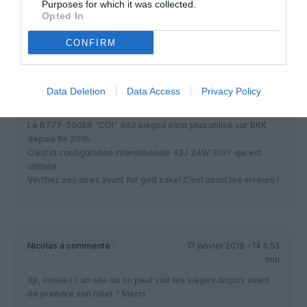
Purposes for which it was collected.
min
Opted In
Vol avec TG excellent surtout en Biz .rien a voir avec AF .
CONFIRM
A350-900ULR
a commenté :
17 janvier 2019 - 13 h 35
Data Deletion
Data Access
Privacy Policy
min
Le B777-300ER “COI” 462 sièges n’est plus utilisé sur BKK
depuis fin 2016.
C’est la configuration internationale 42J 24W 315Y qui est
utilisée.
Vérifiez vos dires avant for god sake! C’est usant les erreurs !
Nicolas
a commenté :
17 janvier 2019 - 14 h 53
min
Bjr, existe t il un site ou on peut voir les sièges dispos avant
de prendre son billet ? Merci