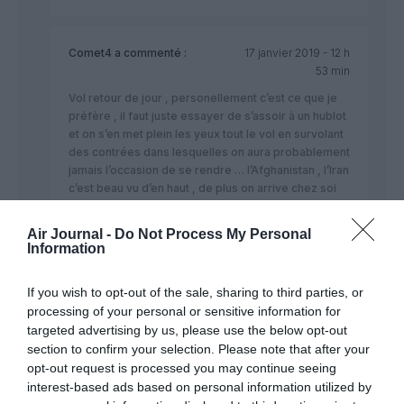
Comet4
a commenté :
17 janvier 2019 - 12 h
53 min
Vol retour de jour , personellement c’est ce que je
préfère , il faut juste essayer de s’assoir à un hublot
et on s’en met plein les yeux tout le vol en survolant
des contrées dans lesquelles on aura probablement
jamais l’occasion de se rendre … l’Afghanistan , l’Iran
c’est beau vu d’en haut , de plus on arrive chez soi
dans la soirée juste quelques heures avant de se
coucher au lieu d’arriver à CDG à 6h00 du mat la tête
Air Journal -
Do Not Process My Personal
à l’envers.
Information
If you wish to opt-out of the sale, sharing to third parties, or
processing of your personal or sensitive information for
Expérience
a commenté :
17 janvier 2019 - 13 h
targeted advertising by us, please use the below opt-out
02 min
section to confirm your selection. Please note that after your
Un vol CDG BKK et retour par AF en éco en
opt-out request is processed you may continue seeing
novembre dernier. Cabine éco tout à fait
interest-based ads based on personal information utilized by
correcte.large choix de vidéos avec écran tactile de