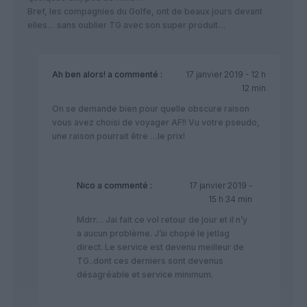
Bref, les compagnies du Golfe, ont de beaux jours devant
elles… sans oublier TG avec son super produit…
Ah ben alors!
a commenté :
17 janvier 2019 - 12 h
12 min
On se demande bien pour quelle obscure raison
vous avez choisi de voyager AF!! Vu votre pseudo,
une raison pourrait être …le prix!
Nico
a commenté :
17 janvier 2019 -
15 h 34 min
Mdrr… Jai fait ce vol retour de jour et il n’y
a aucun problème. J’ai chopé le jetlag
direct. Le service est devenu meilleur de
TG..dont ces derniers sont devenus
désagréable et service minimum.