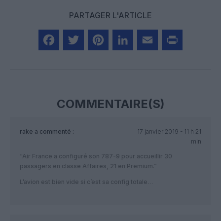
PARTAGER L'ARTICLE
Facebook
Twitter
Pinterest
LinkedIn
Email
Print
COMMENTAIRE(S)
rake
a commenté :
17 janvier 2019 - 11 h 21
min
“Air France a configuré son 787-9 pour accueillir 30
passagers en classe Affaires, 21 en Premium.”
L’avion est bien vide si c’est sa config totale…