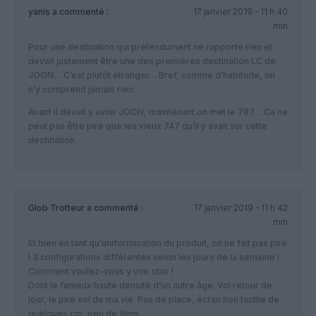
yanis
a commenté :
17 janvier 2019 - 11 h 40
min
Pour une destination qui prétendument ne rapporte rien et
devait justement être une des premières destination LC de
JOON… C’est plutôt étranger… Bref, comme d’habitude, on
n’y comprend jamais rien.
Avant il devait y avoir JOON, maintenant on met le 787… Ca ne
peut pas être pire que les vieux 747 qu’il y avait sur cette
destination.
Glob Trotteur
a commenté :
17 janvier 2019 - 11 h 42
min
Et bien en tant qu’uniformisation du produit, on ne fait pas pire
! 3 configurations différentes selon les jours de la semaine !
Comment voulez-vous y voir clair !
Dont le fameux haute densité d’un autre âge. Vol retour de
jour, le pire vol de ma vie. Pas de place, écran non tactile de
quelques cm, peu de films…