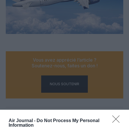
Vous avez apprécié l’article ?
Soutenez-nous, faites un don !
NOUS SOUTENIR
PARTAGER L'ARTICLE
Air Journal -
Do Not Process My Personal
Information