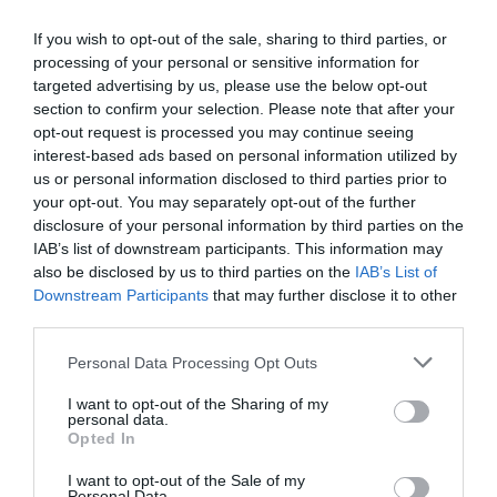
If you wish to opt-out of the sale, sharing to third parties, or
Facebook
Twitter
Pinterest
LinkedIn
Email
Print
processing of your personal or sensitive information for
targeted advertising by us, please use the below opt-out
section to confirm your selection. Please note that after your
opt-out request is processed you may continue seeing
interest-based ads based on personal information utilized by
Aucun commentaire !
us or personal information disclosed to third parties prior to
your opt-out. You may separately opt-out of the further
LAISSER UN COMMENTAIRE
disclosure of your personal information by third parties on the
IAB’s list of downstream participants. This information may
also be disclosed by us to third parties on the
IAB’s List of
Downstream Participants
that may further disclose it to other
FAIRE UN DON
third parties.
Personal Data Processing Opt Outs
Appel aux lecteurs !
I want to opt-out of the Sharing of my
Soutenez Air Journal participez
à son
personal data.
développement !
Opted In
I want to opt-out of the Sale of my
Personal Data.