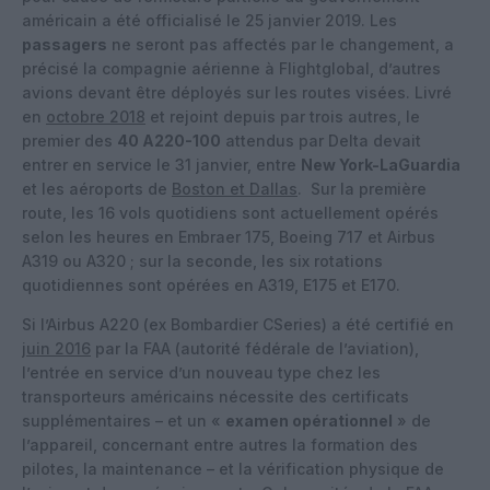
américain a été officialisé le 25 janvier 2019. Les
passagers
ne seront pas affectés par le changement, a
précisé la compagnie aérienne à Flightglobal, d’autres
avions devant être déployés sur les routes visées. Livré
en
octobre 2018
et rejoint depuis par trois autres, le
premier des
40 A220-100
attendus par Delta devait
entrer en service le 31 janvier, entre
New York-LaGuardia
et les aéroports de
Boston et Dallas
. Sur la première
route, les 16 vols quotidiens sont actuellement opérés
selon les heures en Embraer 175, Boeing 717 et Airbus
A319 ou A320 ; sur la seconde, les six rotations
quotidiennes sont opérées en A319, E175 et E170.
Si l’Airbus A220 (ex Bombardier CSeries) a été certifié en
juin 2016
par la FAA (autorité fédérale de l’aviation),
l’entrée en service d’un nouveau type chez les
transporteurs américains nécessite des certificats
supplémentaires – et un «
examen opérationnel
» de
l’appareil, concernant entre autres la formation des
pilotes, la maintenance – et la vérification physique de