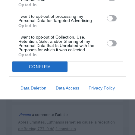
Opted In
NOUS SOUTENIR
I want to opt-out of processing my
Personal Data for Targeted Advertising.
Opted In
I want to opt-out of Collection, Use,
Retention, Sale, and/or Sharing of my
Personal Data that Is Unrelated with the
Purposes for which it was collected.
DERNIERS COMMENTAIRES
Opted In
CONFIRM
Bencello
a commenté l'article :
Fiabilité du COMAC C919 : des anomalies signalées
Data Deletion
Data Access
Privacy Policy
dans un document attribué à China Southern Airlines
Vincent
a commenté l'article :
Après Emirates, Lufthansa remet en cause la réception
de Boeing 777-9 déjà construits