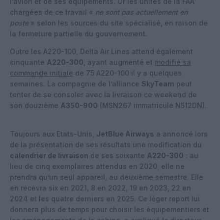
l’avion et de ses équipements. Or les unités de la FAA
chargées de ce travail «
ne sont pas actuellement en
poste
» selon les sources du site spécialisé, en raison de
la fermeture partielle du gouvernement.
Outre les A220-100, Delta Air Lines attend également
cinquante
A220-300
, ayant augmenté et
modifié sa
commande initiale
de 75 A220-100 il y a quelques
semaines. La compagnie de l’alliance
SkyTeam
peut
tenter de se consoler avec la livraison ce weekend de
son douzième
A350-900
(MSN267 immatriculé N512DN).
Toujours aux Etats-Unis,
JetBlue Airways
a annoncé lors
de la présentation de ses résultats une modification du
calendrier de livraison
de ses soixante
A220-300
: au
lieu de cinq exemplaires attendus en 2020, elle ne
prendra qu’un seul appareil, au deuxième semestre. Elle
en recevra six en 2021, 8 en 2022, 19 en 2023, 22 en
2024 et les quatre derniers en 2025. Ce léger report lui
donnera plus de temps pour choisir les équipementiers et