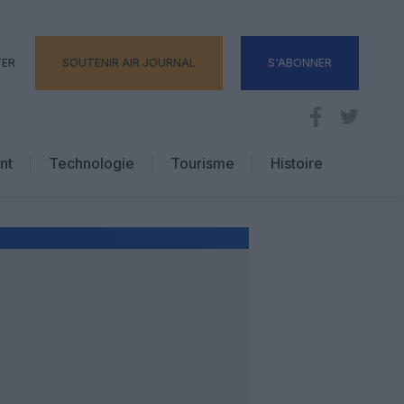
TER
SOUTENIR AIR JOURNAL
S'ABONNER
nt
Technologie
Tourisme
Histoire
Pratique
Hôtellerie
Voyages d’affaires