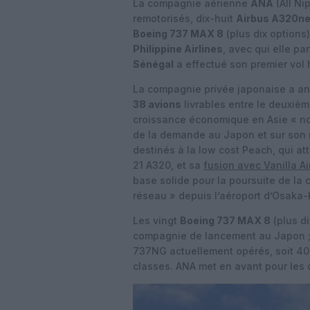
La compagnie aérienne
ANA
(All N
remotorisés, dix-huit
Airbus A320n
Boeing 737 MAX 8
(plus dix options)
Philippine Airlines
, avec qui elle p
Sénégal
a effectué son premier vol 
La compagnie privée japonaise a ann
38 avions
livrables entre le deuxièm
croissance économique en Asie « no
de la demande au Japon et sur son 
destinés à la low cost Peach, qui at
21 A320, et sa
fusion avec Vanilla Ai
base solide pour la poursuite de la 
réseau » depuis l’aéroport d’Osaka-
Les vingt
Boeing 737 MAX 8
(plus di
compagnie de lancement au Japon ; i
737NG actuellement opérés, soit 40
classes. ANA met en avant pour les