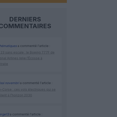
DERNIERS
COMMENTAIRES
hématiques
a commenté l'article :
 23 sans escale : le Boeing 777F de
onal Airlines relie l’Écosse à
stralie
issi novembri
a commenté l'article :
–Corse : ces vols électriques qui se
ilent à l’horizon 2030
rge13
a commenté l'article :