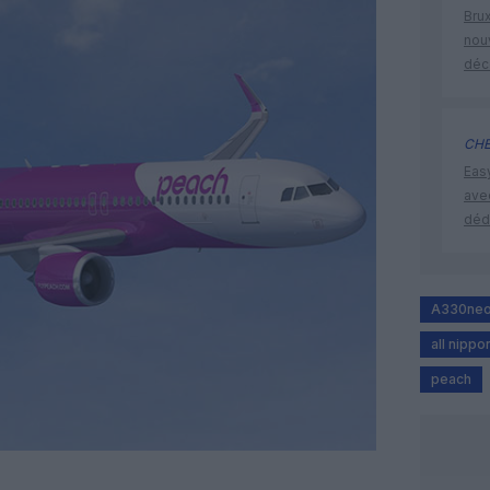
Brux
nouv
déc
CHE
Eas
ave
déd
A330ne
all nippo
peach