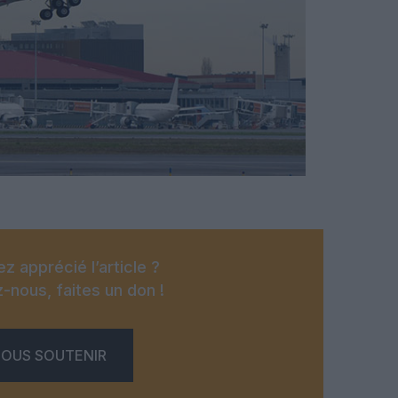
z apprécié l’article ?
-nous, faites un don !
OUS SOUTENIR