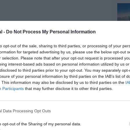
l -
Do Not Process My Personal Information
utre part annoncé l’acquisition de 9,5% de capital
to opt-out of the sale, sharing to third parties, or processing of your per
ur estimée de 95 millions de dollars. Le rachat
formation for targeted advertising by us, please use the below opt-out s
ns détenues par Trustmark Holdings Corp. (premier
r selection. Please note that after your opt-out request is processed y
lle de Lucio Tan) devrait être finalisé d’ici la fin
eing interest-based ads based on personal information utilized by us or
émoigne de la croyance du groupe ANA HD dans le
disclosed to third parties prior to your opt-out. You may separately opt-
otentiel considérable de la compagnie nationale
losure of your personal information by third parties on the IAB’s list of
et de la confiance que le marché aérien aux
. This information may also be disclosed by us to third parties on the
IA
ôle de leader économique pour la région de
Participants
that may further disclose it to other third parties.
 plus, l’investissement « annonce l’aube d’une
 », qui s’est lancée dans un programme
vu sa flotte et son réseau passer à près de 100
l Data Processing Opt Outs
mpagne « a coïncidé avec un accent mis sur la
écemment fait du PAL le transporteur s’étant le plus
o opt-out of the Sharing of my personal data.