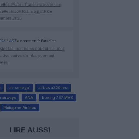
elles–Porto : Transavia ouvre une
elle liaison loisirs à partir de
embre 2026
CK LAST
a commenté l'article :
yJet fait monter les doudous à bord
c des cartes d’embarquement
iées
o
air senegal
airbus a320neo
n airways
ANA
boeing 737 MAX
Philippine Airlines
LIRE AUSSI