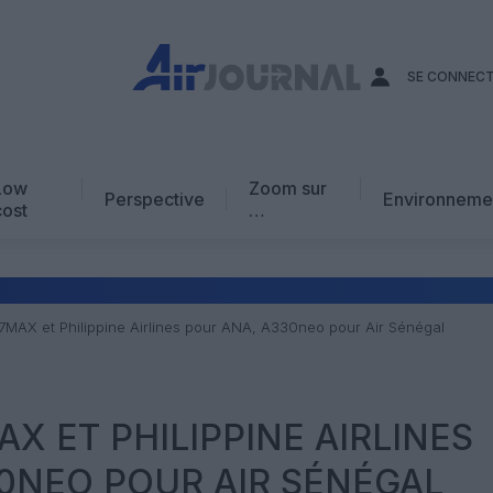
SE CONNEC
Low
Zoom sur
Perspective
Environneme
cost
…
Edito
En chiffres
Avis d’expert
MAX et Philippine Airlines pour ANA, A330neo pour Air Sénégal
AJ Académie
Vidéo
X ET PHILIPPINE AIRLINES
0NEO POUR AIR SÉNÉGAL