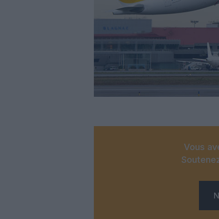
Vous ave
Soutenez
N