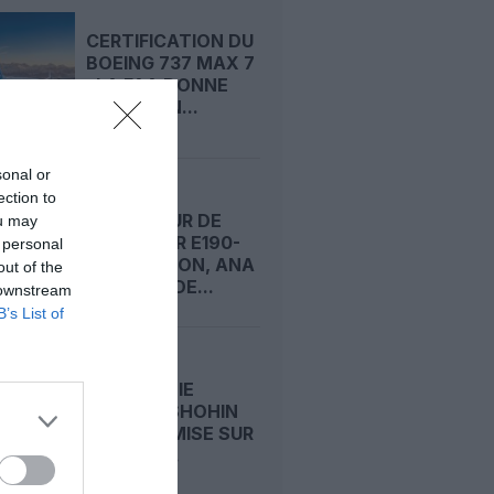
CERTIFICATION DU
BOEING 737 MAX 7
: LA FAA DONNE
ENFIN SON...
sonal or
PREMIER
ection to
OPÉRATEUR DE
ou may
L’EMBRAER E190-
 personal
E2 AU JAPON, ANA
out of the
COMMANDE...
 downstream
B’s List of
LA JEUNE
COMPAGNIE
TADJIKE SHOHIN
AIRLINES MISE SUR
L’AIRBUS...