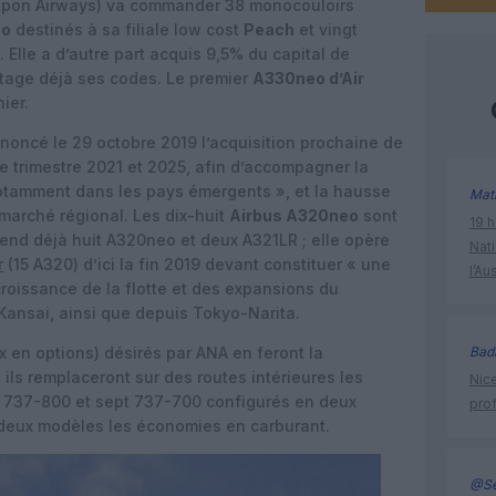
ippon Airways) va commander 38 monocouloirs
eo
destinés à sa filiale low cost
Peach
et vingt
. Elle a d’autre part acquis 9,5% du capital de
artage déjà ses codes. Le premier
A330neo d’Air
hier.
oncé le 29 octobre 2019 l’acquisition prochaine de
e trimestre 2021 et 2025, afin d’accompagner la
tamment dans les pays émergents », et la hausse
Mat
marché régional. Les dix-huit
Airbus A320neo
sont
19 h
tend déjà huit A320neo et deux A321LR ; elle opère
Nati
r
(15 A320) d’ici la fin 2019 devant constituer « une
l’Au
croissance de la flotte et des expansions du
Kansai, ainsi que depuis Tokyo-Narita.
x en options) désirés par ANA en feront la
Bad
ls remplaceront sur des routes intérieures les
Nice
 737-800 et sept 737-700 configurés en deux
prof
 deux modèles les économies en carburant.
@Se