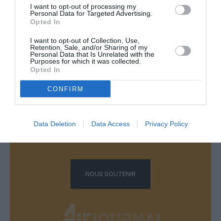
RÉPONDRE
I want to opt-out of processing my
Personal Data for Targeted Advertising.
Opted In
I want to opt-out of Collection, Use,
LAISSER UN COMMENTAIRE
Retention, Sale, and/or Sharing of my
Personal Data that Is Unrelated with the
Purposes for which it was collected.
Opted In
FAIRE UN DON
CONFIRM
Appel aux lecteurs !
Data Deletion
Data Access
Privacy Policy
Soutenez Air Journal participez
à son
développement !
NOUS SOUTENIR