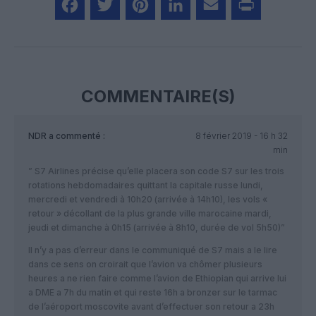
Facebook
Twitter
Pinterest
LinkedIn
Email
Print
COMMENTAIRE(S)
NDR
a commenté :
8 février 2019 - 16 h 32
min
” S7 Airlines précise qu’elle placera son code S7 sur les trois
rotations hebdomadaires quittant la capitale russe lundi,
mercredi et vendredi à 10h20 (arrivée à 14h10), les vols «
retour » décollant de la plus grande ville marocaine mardi,
jeudi et dimanche à 0h15 (arrivée à 8h10, durée de vol 5h50)”
Il n’y a pas d’erreur dans le communiqué de S7 mais a le lire
dans ce sens on croirait que l’avion va chômer plusieurs
heures a ne rien faire comme l’avion de Ethiopian qui arrive lui
a DME a 7h du matin et qui reste 16h a bronzer sur le tarmac
de l’aéroport moscovite avant d’effectuer son retour a 23h