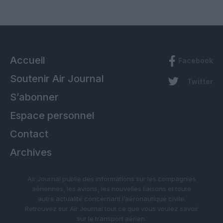
Accueil
Facebook
Soutenir Air Journal
Twitter
S’abonner
Espace personnel
Contact
Archives
Air Journal publie des informations sur les compagnies
aériennes, les avions, les nouvelles liaisons et toute
autre actualité concernant l’aéronautique civile.
Retrouvez sur Air Journal tout ce que vous voulez savoir
sur le transport aérien.