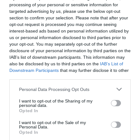
processing of your personal or sensitive information for
opérée en Boeing 737-800”
targeted advertising by us, please use the below opt-out
A partir de l’été le 738 sera remplacé par un nouveau 737
section to confirm your selection. Please note that after your
Max, AT n’a pas trop chercher pour baptiser ses 737 Max 8 :
opt-out request is processed you may continue seeing
le premier a été nommé CN-MAX le 2e sera reçu en May et
interest-based ads based on personal information utilized by
nommé MAY 😀
us or personal information disclosed to third parties prior to
Le CN-MAX après un petit rodage sur lignes courtes est
your opt-out. You may separately opt-out of the further
présentement a 100% dédié a Lagos sur la ligne LHR-CMN-
disclosure of your personal information by third parties on the
LOS, le CN-MAY lui va alterner entre DME et AMM.
IAB’s list of downstream participants. This information may
also be disclosed by us to third parties on the
IAB’s List of
RÉPONDRE
Downstream Participants
that may further disclose it to other
third parties.
Personal Data Processing Opt Outs
NDR
a commenté :
10 février 2019 - 10 h 20
min
I want to opt-out of the Sharing of my
personal data.
&
Opted In
Photo du deuxième 737 Max :
I want to opt-out of the Sale of my
http://737-max.blogspot.com/2019/01/royal-air-maroc-cn-
Personal Data.
may.html?m=1
Opted In