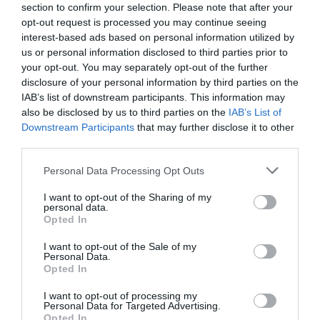
section to confirm your selection. Please note that after your
Aucun commentaire !
opt-out request is processed you may continue seeing
interest-based ads based on personal information utilized by
LAISSER UN COMMENTAIRE
us or personal information disclosed to third parties prior to
your opt-out. You may separately opt-out of the further
disclosure of your personal information by third parties on the
IAB’s list of downstream participants. This information may
FAIRE UN DON
also be disclosed by us to third parties on the
IAB’s List of
Downstream Participants
that may further disclose it to other
third parties.
Appel aux lecteurs !
Soutenez Air Journal participez
à son
Personal Data Processing Opt Outs
développement !
I want to opt-out of the Sharing of my
personal data.
Opted In
NOUS SOUTENIR
I want to opt-out of the Sale of my
Personal Data.
Opted In
I want to opt-out of processing my
Personal Data for Targeted Advertising.
Opted In