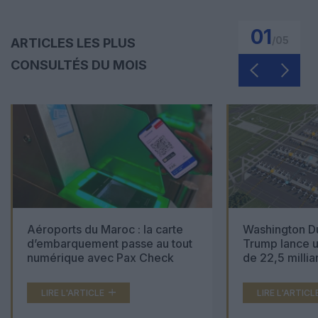
01
/
05
ARTICLES LES PLUS
CONSULTÉS DU MOIS
Aéroports du Maroc : la carte
Washington Du
d’embarquement passe au tout
Trump lance u
numérique avec Pax Check
de 22,5 millia
LIRE L'ARTICLE
LIRE L'ARTICL