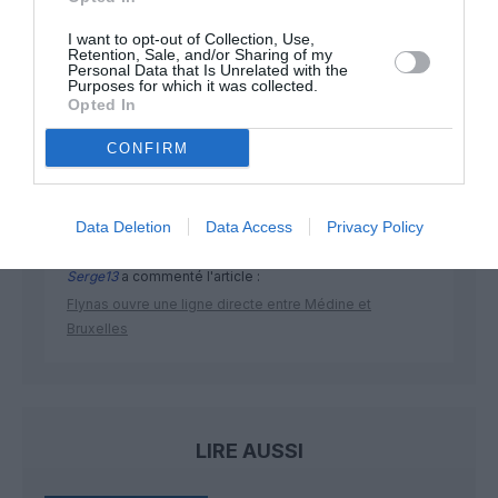
I want to opt-out of Collection, Use,
Retention, Sale, and/or Sharing of my
DERNIERS COMMENTAIRES
Personal Data that Is Unrelated with the
Purposes for which it was collected.
Opted In
NDR
a commenté l'article :
CONFIRM
Contrôles aux frontières entre l’Espagne et l’Italie : des
arrivées plus longues, des correspondances à risque
Data Deletion
Data Access
Privacy Policy
Serge13
a commenté l'article :
Flynas ouvre une ligne directe entre Médine et
Bruxelles
LIRE AUSSI