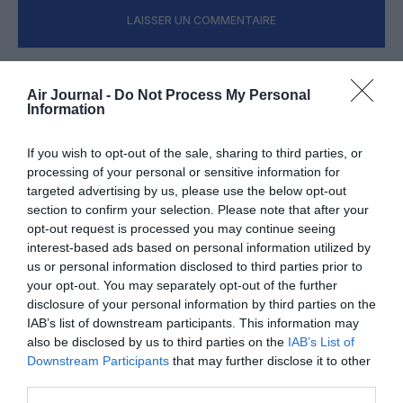
LAISSER UN COMMENTAIRE
Air Journal -
Do Not Process My Personal
FAIRE UN DON
Information
Appel aux lecteurs !
If you wish to opt-out of the sale, sharing to third parties, or
Soutenez Air Journal participez
à son
processing of your personal or sensitive information for
targeted advertising by us, please use the below opt-out
développement !
section to confirm your selection. Please note that after your
opt-out request is processed you may continue seeing
interest-based ads based on personal information utilized by
NOUS SOUTENIR
us or personal information disclosed to third parties prior to
your opt-out. You may separately opt-out of the further
disclosure of your personal information by third parties on the
IAB’s list of downstream participants. This information may
also be disclosed by us to third parties on the
IAB’s List of
Downstream Participants
that may further disclose it to other
third parties.