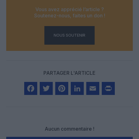
Vous avez apprécié l’article ?
Soutenez-nous, faites un don !
NOUS SOUTENIR
PARTAGER L'ARTICLE
Facebook
Twitter
Pinterest
LinkedIn
Email
Print
Aucun commentaire !