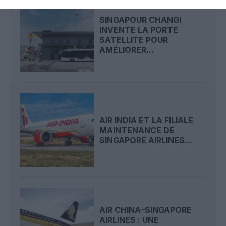
SINGAPOUR CHANGI
INVENTE LA PORTE
SATELLITE POUR
AMÉLIORER...
AIR INDIA ET LA FILIALE
MAINTENANCE DE
SINGAPORE AIRLINES...
AIR CHINA–SINGAPORE
AIRLINES : UNE