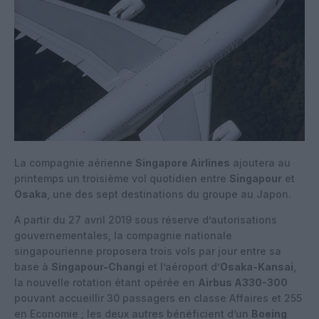
La compagnie aérienne
Singapore Airlines
ajoutera au
printemps un troisième vol quotidien entre
Singapour
et
Osaka
, une des sept destinations du groupe au Japon.
A partir du 27 avril 2019 sous réserve d’autorisations
gouvernementales, la compagnie nationale
singapourienne proposera trois vols par jour entre sa
base à
Singapour-Changi
et l’aéroport d’
Osaka-Kansai
,
la nouvelle rotation étant opérée en
Airbus A330-300
pouvant accueillir 30 passagers en classe Affaires et 255
en Economie ; les deux autres bénéficient d’un
Boeing