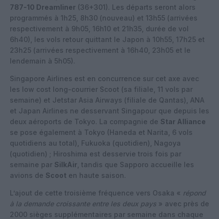
787-10 Dreamliner
(36+301). Les départs seront alors
programmés à 1h25, 8h30 (nouveau) et 13h55 (arrivées
respectivement à 9h05, 16h10 et 21h35, durée de vol
6h40), les vols retour quittant le Japon à 10h55, 17h25 et
23h25 (arrivées respectivement à 16h40, 23h05 et le
lendemain à 5h05).
Singapore Airlines est en concurrence sur cet axe avec
les low cost long-courrier Scoot (sa filiale, 11 vols par
semaine) et Jetstar Asia Airways (filiale de Qantas), ANA
et Japan Airlines ne desservant Singapour que depuis les
deux aéroports de Tokyo. La compagnie de
Star Alliance
se pose également à Tokyo (Haneda et Narita, 6 vols
quotidiens au total), Fukuoka (quotidien), Nagoya
(quotidien) ; Hiroshima est desservie trois fois par
semaine par
SilkAir
, tandis que Sapporo accueille les
avions de
Scoot
en haute saison.
L’ajout de cette troisième fréquence vers Osaka «
répond
à la demande croissante entre les deux pays
» avec près de
2000 sièges supplémentaires par semaine dans chaque