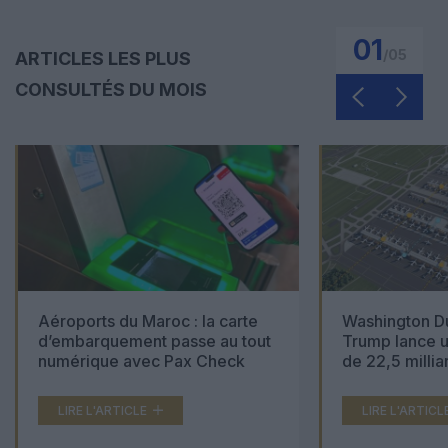
01
/
05
ARTICLES LES PLUS
CONSULTÉS DU MOIS
Aéroports du Maroc : la carte
Washington Du
d’embarquement passe au tout
Trump lance u
numérique avec Pax Check
de 22,5 millia
LIRE L'ARTICLE
LIRE L'ARTICL