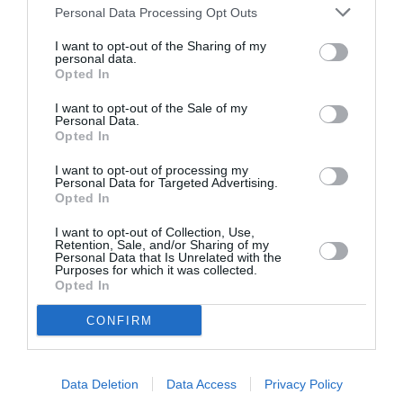
DERNIERS COMMENTAIRES
Personal Data Processing Opt Outs
I want to opt-out of the Sharing of my
personal data.
Opted In
Kyle
a commenté l'article :
SWISS : la rentabilité relance le débat sur son
I want to opt-out of the Sale of my
autonomie au sein de Lufthansa Group
Personal Data.
Opted In
I want to opt-out of processing my
NDR
a commenté l'article :
Personal Data for Targeted Advertising.
Opted In
Le ciel n’a jamais été aussi chargé : record de 153 359
vols commerciaux le 23 juillet 2026
I want to opt-out of Collection, Use,
Retention, Sale, and/or Sharing of my
Personal Data that Is Unrelated with the
Purposes for which it was collected.
Opted In
Osaka
singapore airlines
Singapour
CONFIRM
LIRE AUSSI
Data Deletion
Data Access
Privacy Policy