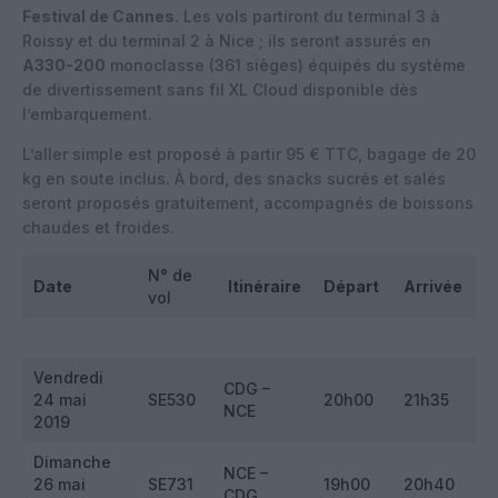
Festival de Cannes
. Les vols partiront du terminal 3 à
Roissy et du terminal 2 à Nice ; ils seront assurés en
A330-200
monoclasse (361 sièges) équipés du système
de divertissement sans fil XL Cloud disponible dès
l’embarquement.
L’aller simple est proposé à partir 95 € TTC, bagage de 20
kg en soute inclus. À bord, des snacks sucrés et salés
seront proposés gratuitement, accompagnés de boissons
chaudes et froides.
N° de
Date
Itinéraire
Départ
Arrivée
vol
Vendredi
CDG –
24 mai
SE530
20h00
21h35
NCE
2019
Dimanche
NCE –
26 mai
SE731
19h00
20h40
CDG