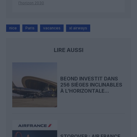
l’horizon 2030
nice
Paris
vacances
xl airways
LIRE AUSSI
BEOND INVESTIT DANS
256 SIÈGES INCLINABLES
À L’HORIZONTALE...
STOPOVER : AIR FRANCE