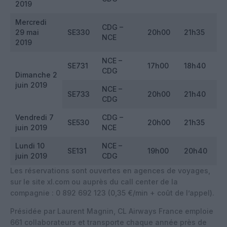
2019
Mercredi
CDG –
29 mai
SE330
20h00
21h35
NCE
2019
NCE –
SE731
17h00
18h40
CDG
Dimanche 2
juin 2019
NCE –
SE733
20h00
21h40
CDG
Vendredi 7
CDG –
SE530
20h00
21h35
juin 2019
NCE
Lundi 10
NCE –
SE131
19h00
20h40
juin 2019
CDG
Les réservations sont ouvertes en agences de voyages,
sur le site xl.com ou auprès du call center de la
compagnie : 0 892 692 123 (0,35 €/min + coût de l’appel).
Présidée par Laurent Magnin, CL Airways France emploie
661 collaborateurs et transporte chaque année près de