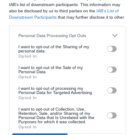
quant à la densité , elle correspond au prix du billet
IAB’s list of downstream participants. This information may
…c’est un choix.
also be disclosed by us to third parties on the
IAB’s List of
La Compagnie (l’autre filiale du groupe) devrait
Downstream Participants
that may further disclose it to other
également proposer des A/R ORY-NCE entre 2 vols
third parties.
New-York .
Personal Data Processing Opt Outs
RÉPONDRE
I want to opt-out of the Sharing of my
personal data.
Opted In
I want to opt-out of the Sale of my
LAISSER UN COMMENTAIRE
Personal Data.
Opted In
I want to opt-out of processing my
Personal Data for Targeted Advertising.
FAIRE UN DON
Opted In
I want to opt-out of Collection, Use,
Appel aux lecteurs !
Retention, Sale, and/or Sharing of my
Personal Data that Is Unrelated with the
Soutenez Air Journal participez
à son
Purposes for which it was collected.
Opted In
développement !