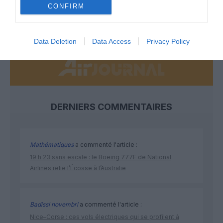
CONFIRM
NOUS SOUTENIR
Data Deletion
Data Access
Privacy Policy
DERNIERS COMMENTAIRES
Mathématiques
a commenté l'article :
19 h 23 sans escale : le Boeing 777F de National
Airlines relie l’Écosse à l’Australie
Badissi novembri
a commenté l'article :
Nice–Corse : ces vols électriques qui se profilent à