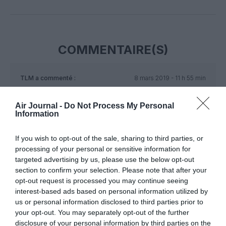
Facebook
Twitter
Pinterest
LinkedIn
Email
Print
COMMENTAIRE(S)
TLM
a commenté :
8 mars 2019 - 11 h 55 min
Pourquoi pas relancer une activité MC ? Mais avant par pitié
faut dédensifier les A330…
Air Journal -
Do Not Process My Personal
Information
RÉPONDRE
If you wish to opt-out of the sale, sharing to third parties, or
processing of your personal or sensitive information for
Comet4
a commenté :
8 mars 2019 - 12 h 30
targeted advertising by us, please use the below opt-out
min
section to confirm your selection. Please note that after your
opt-out request is processed you may continue seeing
ce n’est une relance d’activité perenne mais
interest-based ads based on personal information utilized by
ponctuelle à un moment de forte demande et qui
us or personal information disclosed to third parties prior to
permet probablement d’utiliser des avions
your opt-out. You may separately opt-out of the further
disponibles entre deux longs courriers et qui
disclosure of your personal information by third parties on the
autrement auraient certainement “fait du béton”.