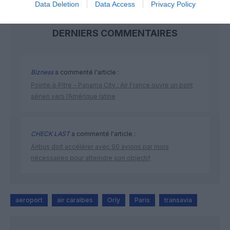
Data Deletion
Data Access
Privacy Policy
DERNIERS COMMENTAIRES
Bizness
a commenté l'article :
Pointe‑à‑Pitre – Panama City : Air France ouvre un pont
aérien vers l’Amérique latine
CHECK LAST
a commenté l'article :
Airbus doit accélérer avec 90 avions par mois
nécessaires pour atteindre son objectif
aeroport
air caraibes
Orly
Paris
transavia