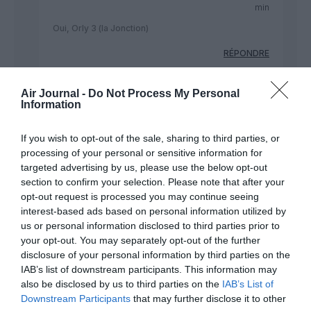
min
Oui, Orly 3 (la Jonction)
RÉPONDRE
Air Journal -
Do Not Process My Personal
Information
Boeing 777-300ER
a commenté :
13 mars 2019 - 18 h 45 min
If you wish to opt-out of the sale, sharing to third parties, or
Vu que Transavia va quitter Orly Sud. Je me demande qui va
processing of your personal or sensitive information for
prendre ses quartiers dans la zone d’enregistrement
targeted advertising by us, please use the below opt-out
souterraine ?.Royal Air Maroc, Aigle Azur, Corsair, Air Algérie
section to confirm your selection. Please note that after your
?
opt-out request is processed you may continue seeing
RÉPONDRE
interest-based ads based on personal information utilized by
us or personal information disclosed to third parties prior to
your opt-out. You may separately opt-out of the further
disclosure of your personal information by third parties on the
giselle
a commenté :
15 mars 2019 - 16 h 53 min
IAB’s list of downstream participants. This information may
also be disclosed by us to third parties on the
IAB’s List of
Et ORLY MOCHE pour tout le monde…
Downstream Participants
that may further disclose it to other