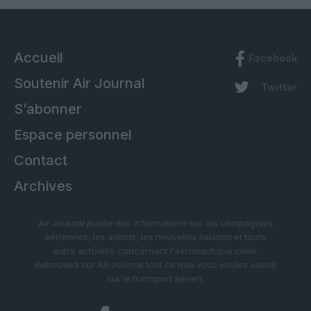
Accueil
Facebook
Soutenir Air Journal
Twitter
S’abonner
Espace personnel
Contact
Archives
Air Journal publie des informations sur les compagnies
aériennes, les avions, les nouvelles liaisons et toute
autre actualité concernant l’aéronautique civile.
Retrouvez sur Air Journal tout ce que vous voulez savoir
sur le transport aérien.