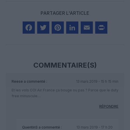
PARTAGER L'ARTICLE
Facebook
Twitter
Pinterest
LinkedIn
Email
Print
COMMENTAIRE(S)
Reese
a commenté :
13 mars 2019 - 15 h 15 min
Et les vols COI Air France ça bouge ou pas ? Parce que le duty
free minuscule…
RÉPONDRE
QuentinS
a commenté :
13 mars 2019 - 17 h 20