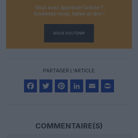
Vous avez apprécié l’article ?
Soutenez-nous, faites un don !
NOUS SOUTENIR
PARTAGER L'ARTICLE
Facebook
Twitter
Pinterest
LinkedIn
Email
Print
COMMENTAIRE(S)