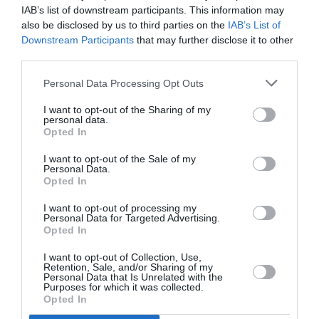
celui des compagnies!
IAB’s list of downstream participants. This information may
also be disclosed by us to third parties on the
IAB’s List of
Downstream Participants
that may further disclose it to other
third parties.
Personal Data Processing Opt Outs
Nico
a commenté :
22 mars 2019 - 14 h 24 min
I want to opt-out of the Sharing of my
Le ont copié sur les tenues de la première d’AF..
personal data.
Opted In
I want to opt-out of the Sale of my
Personal Data.
Nico
a commenté :
22 mars 2019 - 14 h 24 min
Opted In
Ils ont copié sur les tenues de la première d’AF..
I want to opt-out of processing my
Personal Data for Targeted Advertising.
Opted In
I want to opt-out of Collection, Use,
Retention, Sale, and/or Sharing of my
Ducon
a commenté :
22 mars 2019 - 14 h 56 min
Personal Data that Is Unrelated with the
Purposes for which it was collected.
On retrouve bien dans les 2 commentaires précédents le
Opted In
biais français de la dévalorisation…