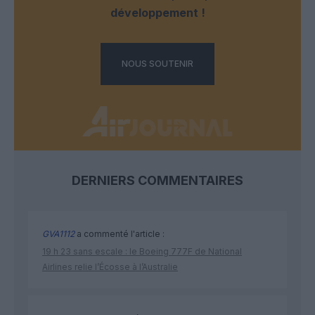
développement !
NOUS SOUTENIR
DERNIERS COMMENTAIRES
GVA1112
a commenté l'article :
19 h 23 sans escale : le Boeing 777F de National
Airlines relie l’Écosse à l’Australie