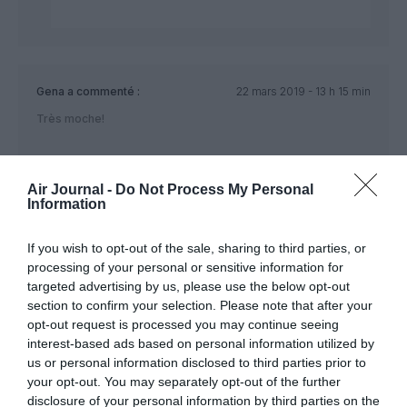
Gena
a commenté :
22 mars 2019 - 13 h 15 min
Très moche!
Air Journal -
Do Not Process My Personal
Information
Philip
a commenté :
22 mars 2019 - 14 h 15 min
Ce n est pas la tenue qui fera du personnel un personnel poli,
If you wish to opt-out of the sale, sharing to third parties, or
courtois et accueillant et efficace…ADP devrait investir dans
processing of your personal or sensitive information for
la formation de son petsonnel.
targeted advertising by us, please use the below opt-out
Les tenues ne changeront pas l inefficacité des employés…
section to confirm your selection. Please note that after your
opt-out request is processed you may continue seeing
interest-based ads based on personal information utilized by
Seb
a commenté :
22 mars 2019 - 22 h 56
us or personal information disclosed to third parties prior to
min
your opt-out. You may separately opt-out of the further
Ne pas confondre le personnel de l’aéroport de
disclosure of your personal information by third parties on the