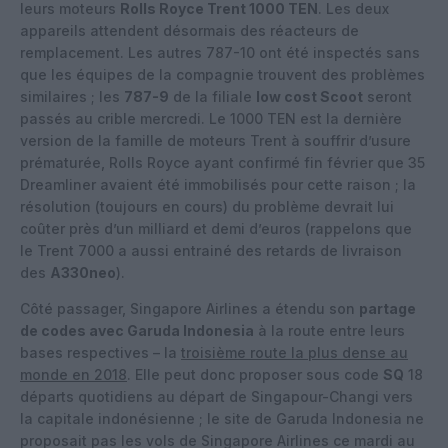
leurs moteurs
Rolls Royce Trent 1000 TEN
. Les deux
appareils attendent désormais des réacteurs de
remplacement. Les autres 787-10 ont été inspectés sans
que les équipes de la compagnie trouvent des problèmes
similaires ; les
787-9
de la filiale
low cost Scoot
seront
passés au crible mercredi. Le 1000 TEN est la dernière
version de la famille de moteurs Trent à souffrir d’usure
prématurée, Rolls Royce ayant confirmé fin février que 35
Dreamliner avaient été immobilisés pour cette raison ; la
résolution (toujours en cours) du problème devrait lui
coûter près d’un milliard et demi d’euros (rappelons que
le Trent 7000 a aussi entrainé des retards de livraison
des
A330neo
).
Côté passager, Singapore Airlines a étendu son
partage
de codes avec Garuda Indonesia
à la route entre leurs
bases respectives – la
troisième route la plus dense au
monde en 2018
. Elle peut donc proposer sous code
SQ
18
départs quotidiens au départ de Singapour-Changi vers
la capitale indonésienne ; le site de Garuda Indonesia ne
proposait pas les vols de Singapore Airlines ce mardi au