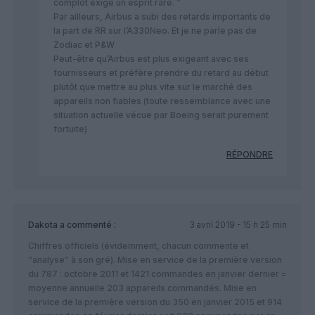
complot exige un esprit rare. ”
Par ailleurs, Airbus a subi des retards importants de
la part de RR sur l’A330Neo. Et je ne parle pas de
Zodiac et P&W
Peut-être qu’Airbus est plus exigeant avec ses
fournisseurs et préfère prendre du retard au début
plutôt que mettre au plus vite sur le marché des
appareils non fiables (toute ressemblance avec une
situation actuelle vécue par Boeing serait purement
fortuite)
RÉPONDRE
Dakota
a commenté :
3 avril 2019 - 15 h 25 min
Chiffres officiels (évidemment, chacun commente et
“analyse” à son gré). Mise en service de la première version
du 787 : octobre 2011 et 1421 commandes en janvier dernier =
moyenne annuelle 203 appareils commandés. Mise en
service de la première version du 350 en janvier 2015 et 914