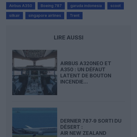
Airbus A350
Boeing 787
garuda indonesia
scoot
silkair
singapore airlines
Trent
LIRE AUSSI
AIRBUS A320NEO ET
A350 : UN DÉFAUT
LATENT DE BOUTON
INCENDIE...
DERNIER 787‑9 SORTI DU
DÉSERT :
AIR NEW ZEALAND