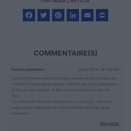
PARTAGER L'ARTICLE
Facebook
Twitter
Pinterest
LinkedIn
Email
Print
COMMENTAIRE(S)
Forza
a commenté :
2 avril 2019 - 14 h 53 min
Il est grand temps de se préparer à avoir un constructeur de
moteurs strictement Européen. Histoire de ne pas dépendre,
ni de nos amis anglais, ni de nos amis américains dans le
futur.
Vu coment évolué nos relation avec ces 2 pays, cela sera
sage d’avoir une porte de sortie crédibles pour les gros
réacteurs.
RÉPONDRE