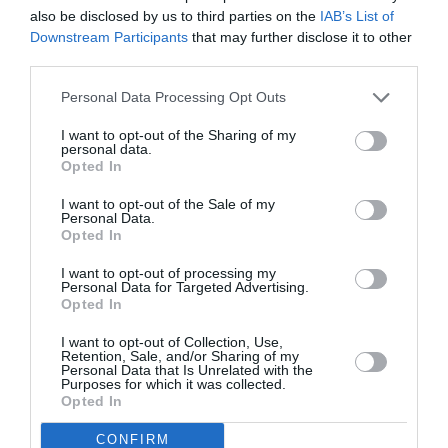
also be disclosed by us to third parties on the
IAB’s List of
proposer des moteurs Made In EUROPE en
y incluant la Russie voir autres partenaires
Downstream Participants
that may further disclose it to other
sans que les USA fasse la pluie et le beau
third parties.
temps…Wait & See… Cdt… BSpotter en
région AURA…///…
Personal Data Processing Opt Outs
RÉPONDRE
I want to opt-out of the Sharing of my
personal data.
Opted In
I want to opt-out of the Sale of my
Personal Data.
Bencello
a commenté :
3 avril 2019 - 10 h 19
Opted In
min
Bonne idée.
I want to opt-out of processing my
Personal Data for Targeted Advertising.
Quand on voit les déboires du consortium
Opted In
RR/Safran/MTU/avio /ITP (!!!) pour le moteur de
l’A400M, on se dit que le partage des tâches n’est
I want to opt-out of Collection, Use,
pas toujours la panacée (contre exemple CFM).
Retention, Sale, and/or Sharing of my
Personal Data that Is Unrelated with the
autre solution : que Safran rachète Rolls-Royce qui
Purposes for which it was collected.
n’en finit plus depuis des années d’accumuler les
Opted In
non-conformités, les pertes, et les licenciements.
Pas sûr cependant que les Britanniques acceptent
CONFIRM