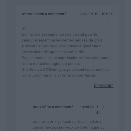
Motorisation
a commenté :
2 avril 2019 - 16 h 29
min
+1
Le marché est immense que ce soit pour le
renouvellement ou les ventes neuves de gros
porteurs et pourquoi pas nouvelle génération.
Des milliers d’emplois à la clé et d’€.
Et plus besoin d’une autorisation américaine pour la
vente de technologies de pointe.
Si la France & l’Allemagne pouvaient seulement s’y
coller…comme on a su le faire pour Airbus.
RÉPONDRE
ben76500
a commenté :
2 avril 2019 - 17 h
44 min
pour arriver à ça faudrait réussir à faire
cesser le caca nerveux de l’allemagne qui