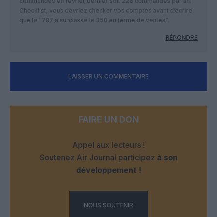
commandes en février dernier soit 228 commandes par an.
Checklist, vous devriez checker vos comptes avant d’écrire
que le “787 a surclassé le 350 en terme de ventes”.
RÉPONDRE
LAISSER UN COMMENTAIRE
FAIRE UN DON
Appel aux lecteurs !
Soutenez Air Journal participez
à son
développement !
NOUS SOUTENIR