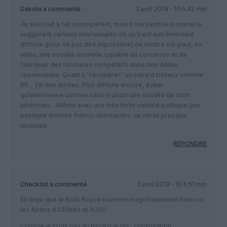
Dakota
a commenté :
3 avril 2019 - 10 h 42 min
Je suis tout à fait incompétent, mais il me semble (comme le
suggèrent certains intervenants ici) qu’il est extrêmement
difficile (pour ne pas dire impossible) de mettre sur pied, ex
nihilo, une société nouvelle capable de concevoir et de
fabriquer des réacteurs compétitifs dans des délais
raisonnables. Quant à “récupérer” un canard boiteux comme
RR… j’ai des doutes. Plus difficile encore, éviter
qu’intervienne comme sous-traitant une société de droit
américain… Même avec une très forte volonté politique (par
exemple entente franco-allemande), ce serait presque
utopique.
RÉPONDRE
Checklist
a commenté :
3 avril 2019 - 10 h 51 min
Étrange que le Rolls Royce tournent magnifiquement bien sur
les Airbus A330neo et A350.
Comme je crois pas au hasard je dis : conspiration…