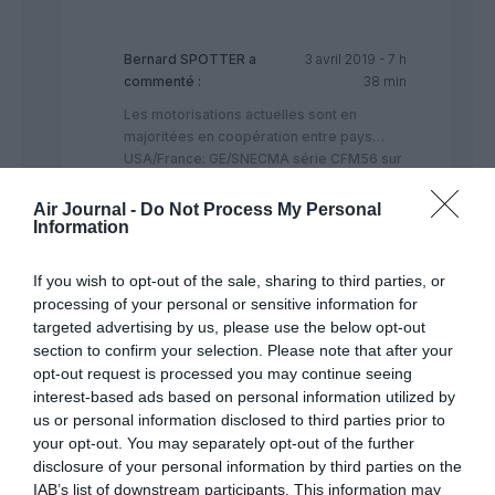
Bernard SPOTTER
a
3 avril 2019 - 7 h
commenté :
38 min
Les motorisations actuelles sont en
majoritées en coopération entre pays…
USA/France: GE/SNECMA série CFM56 sur
B733/734/735/736/737/738/739 classic &
NG et aussi sur les
Air Journal -
Do Not Process My Personal
A318/319/320/321CEO…CFM aux USA à
Information
60/100 pour 40/100 chez GE…GE à 60/100
pour 40/100 CFM…RR série RB que l’on
If you wish to opt-out of the sale, sharing to third parties, or
trouve sur les B757/767/747 série
processing of your personal or sensitive information for
200/300/400/SP sans oublier Loockeed
targeted advertising by us, please use the below opt-out
L1011 Tristar équipé exclusivement de RR-
section to confirm your selection. Please note that after your
RB dès sa sortie…Le moteur LEAP
opt-out request is processed you may continue seeing
MAX/NEO est un ensemble montage de GE
interest-based ads based on personal information utilized by
& PW…RR étant seul a fabriquer les TRENT
us or personal information disclosed to third parties prior to
toutes séries…Sauf erreur, certains avions
your opt-out. You may separately opt-out of the further
Russes volent avec des moteurs en
disclosure of your personal information by third parties on the
coopérations avec RR…L’Europe peut très
IAB’s list of downstream participants. This information may
bien avec une plus grande coopération