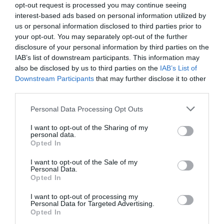
opt-out request is processed you may continue seeing
interest-based ads based on personal information utilized by
Pas si Cool
a commenté l'article :
us or personal information disclosed to third parties prior to
19 h 23 sans escale : le Boeing 777F de National
your opt-out. You may separately opt-out of the further
Airlines relie l’Écosse à l’Australie
disclosure of your personal information by third parties on the
IAB’s list of downstream participants. This information may
also be disclosed by us to third parties on the
IAB’s List of
Downstream Participants
that may further disclose it to other
Dreamliner
a commenté l'article :
third parties.
Royal Air Maroc : capacité record pour l’été, mais les
prix des billets d’avion restent sous tension
Personal Data Processing Opt Outs
I want to opt-out of the Sharing of my
personal data.
Opted In
histoire de l'aviation
I want to opt-out of the Sale of my
Personal Data.
Opted In
LIRE AUSSI
I want to opt-out of processing my
Personal Data for Targeted Advertising.
Opted In