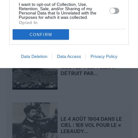
LE 6 AOÛT 1909 DANS LE
I want to opt-out of Collection, Use,
CIEL : ROGER SOMMER
Retention, Sale, and/or Sharing of my
Personal Data that Is Unrelated with the
PERMET LE SACRE...
Purposes for which it was collected.
Opted In
CONFIRM
Data Deletion
Data Access
Privacy Policy
LE 5 AOÛT 1908 DANS LE
CIEL : LE « ZEPPELIN »
DÉTRUIT PAR...
LE 4 AOÛT 1904 DANS LE
CIEL : 1ER VOL POUR LE «
LEBAUDY...