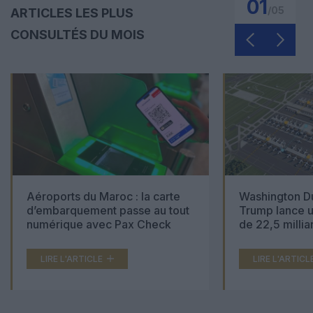
01
/
05
ARTICLES LES PLUS
CONSULTÉS DU MOIS
Aéroports du Maroc : la carte
Washington Du
d’embarquement passe au tout
Trump lance u
numérique avec Pax Check
de 22,5 millia
LIRE L'ARTICLE
LIRE L'ARTICL