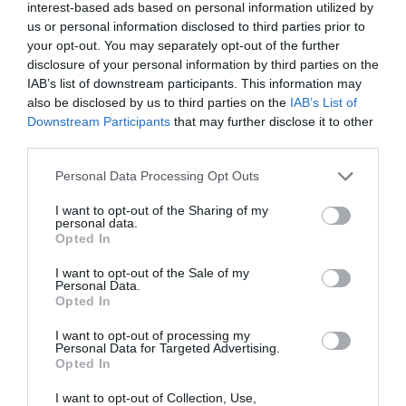
interest-based ads based on personal information utilized by
Elixir91
a commenté :
25 avril 2019 - 11 h 32 min
us or personal information disclosed to third parties prior to
Si j avais su que cette compagnie faisait de la pub pour cette
your opt-out. You may separately opt-out of the further
UE nauséabonde, je n aurais jamais réservé avec elle.
disclosure of your personal information by third parties on the
IAB’s list of downstream participants. This information may
RÉPONDRE
also be disclosed by us to third parties on the
IAB’s List of
Downstream Participants
that may further disclose it to other
third parties.
mariuspagnol
a commenté :
25 avril 2019 - 13 h 59 min
Personal Data Processing Opt Outs
Bonne initiative, j’avais le choix entre Lufthansa et Alitalia pour
mes vacances de noël à Buenos Aires, donc NO LH ! Suis un
I want to opt-out of the Sharing of my
personal data.
européen de souche et de culture mais de de celle qu’on veut
Opted In
m’imposer !
I want to opt-out of the Sale of my
RÉPONDRE
Personal Data.
Opted In
I want to opt-out of processing my
Personal Data for Targeted Advertising.
LAISSER UN COMMENTAIRE
Opted In
I want to opt-out of Collection, Use,