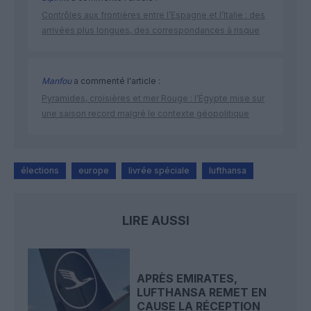
Contrôles aux frontières entre l’Espagne et l’Italie : des
arrivées plus longues, des correspondances à risque
Manfou
a commenté l'article :
Pyramides, croisières et mer Rouge : l’Égypte mise sur
une saison record malgré le contexte géopolitique
élections
europe
livrée spéciale
lufthansa
LIRE AUSSI
APRÈS EMIRATES,
LUFTHANSA REMET EN
CAUSE LA RÉCEPTION