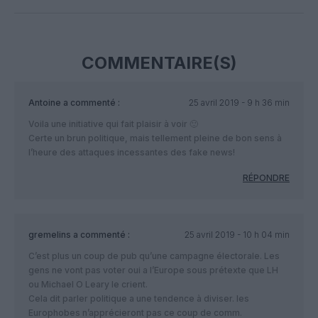
Facebook
Twitter
Pinterest
LinkedIn
Email
Print
COMMENTAIRE(S)
Antoine
a commenté :
25 avril 2019 - 9 h 36 min
Voila une initiative qui fait plaisir à voir 🙂
Certe un brun politique, mais tellement pleine de bon sens à
l’heure des attaques incessantes des fake news!
RÉPONDRE
gremelins
a commenté :
25 avril 2019 - 10 h 04 min
C’est plus un coup de pub qu’une campagne électorale. Les
gens ne vont pas voter oui a l’Europe sous prétexte que LH
ou Michael O Leary le crient.
Cela dit parler politique a une tendence à diviser. les
Europhobes n’apprécieront pas ce coup de comm.