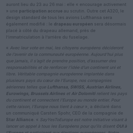
auront lieu du 23 au 26 mai : elle « encourage activement
» une
participation accrue
au scrutin. Outre cet A320, le
design standard de tous les avions Lufthansa sera
également modifié : le
drapeau européen
sera désormais
placé à côté du drapeau allemand, près de
l’immatriculation à l’arrière du fuselage.
«
Avec leur vote en mai, les citoyens européens décideront
de l’avenir de la communauté européenne. Aujourd’hui plus
que jamais, il s’agit de prendre position, d’assumer des
responsabilités et de renforcer l’idée d’un continent uni et
libre. Véritable compagnie européenne implantée dans
plusieurs pays du cœur de l’Europe, nos compagnies
aériennes telles que
Lufthansa, SWISS, Austrian Airlines,
Eurowings, Brussels Airlines
et
Air Dolomiti
relient les pays
du continent et connectent l’Europe au monde entier. Pour
cette raison, l’Europe nous tient à cœur
», a déclaré dans
un communiqué Carsten Spohr, CEO de la compagnie de
Star Alliance
. «
SayYesToEurope est notre initiative visant à
lancer un appel à tous les Européens pour qu’ils disent
OUI à
l’Europe
et participent aux élections européennes. Notre