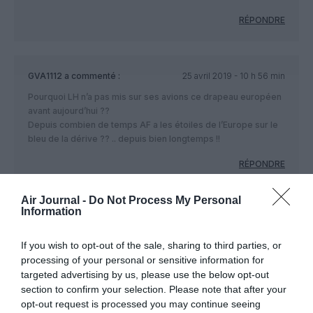
RÉPONDRE
GVA1112
a commenté :
25 avril 2019 - 10 h 56 min
Pourquoi LH n’a pas mis sur ses avions ce drapeau européen
avant aujourd’hui ??
Depuis combien de temps AF a les étoiles de l’Europe sur le
bleu de la dérive ?? .. depuis bien longtemps !!
RÉPONDRE
Air Journal -
Do Not Process My Personal
Information
Carlito
a commenté :
25 avril 2019 - 10 h 59 min
“Say yes to the pognon” lis-je en dessous, pas vous ?
If you wish to opt-out of the sale, sharing to third parties, or
processing of your personal or sensitive information for
RÉPONDRE
targeted advertising by us, please use the below opt-out
section to confirm your selection. Please note that after your
opt-out request is processed you may continue seeing