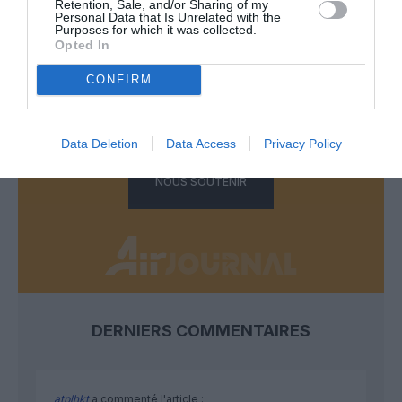
Retention, Sale, and/or Sharing of my
Personal Data that Is Unrelated with the
FAIRE UN DON
Purposes for which it was collected.
Opted In
Appel aux lecteurs !
CONFIRM
Soutenez Air Journal participez
à son
développement !
Data Deletion
Data Access
Privacy Policy
NOUS SOUTENIR
DERNIERS COMMENTAIRES
atplhkt
a commenté l'article :