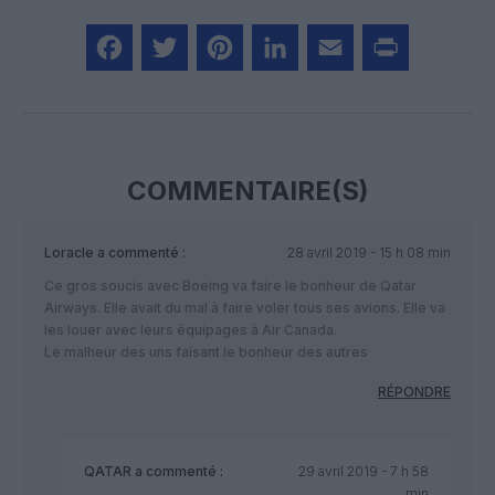
Facebook
Twitter
Pinterest
LinkedIn
Email
Print
COMMENTAIRE(S)
Loracle
a commenté :
28 avril 2019 - 15 h 08 min
Ce gros soucis avec Boeing va faire le bonheur de Qatar
Airways. Elle avait du mal à faire voler tous ses avions. Elle va
les louer avec leurs équipages à Air Canada.
Le malheur des uns faisant le bonheur des autres
RÉPONDRE
QATAR
a commenté :
29 avril 2019 - 7 h 58
min