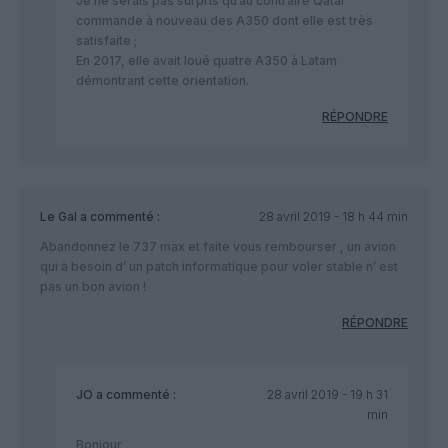
Je ne serais pas surpris qu’au contraire Qatar
commande à nouveau des A350 dont elle est très
satisfaite ;
En 2017, elle avait loué quatre A350 à Latam
démontrant cette orientation.
RÉPONDRE
Le Gal
a commenté :
28 avril 2019 - 18 h 44 min
Abandonnez le 737 max et faite vous rembourser , un avion
qui à besoin d’ un patch informatique pour voler stable n’ est
pas un bon avion !
RÉPONDRE
JO
a commenté :
28 avril 2019 - 19 h 31
min
Bonjour