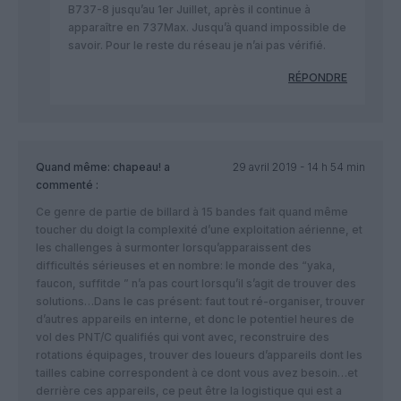
B737-8 jusqu’au 1er Juillet, après il continue à
apparaître en 737Max. Jusqu’à quand impossible de
savoir. Pour le reste du réseau je n’ai pas vérifié.
RÉPONDRE
Quand même: chapeau!
a
29 avril 2019 - 14 h 54 min
commenté :
Ce genre de partie de billard à 15 bandes fait quand même
toucher du doigt la complexité d’une exploitation aérienne, et
les challenges à surmonter lorsqu’apparaissent des
difficultés sérieuses et en nombre: le monde des “yaka,
faucon, suffitde ” n’a pas court lorsqu’il s’agit de trouver des
solutions…Dans le cas présent: faut tout ré-organiser, trouver
d’autres appareils en interne, et donc le potentiel heures de
vol des PNT/C qualifiés qui vont avec, reconstruire des
rotations équipages, trouver des loueurs d’appareils dont les
tailles cabine correspondent à ce dont vous avez besoin…et
derrière ces appareils, ce peut être la logistique qui est a