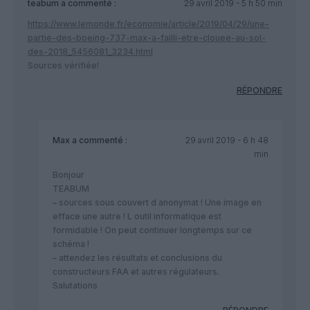
teabum
a commenté :
29 avril 2019 - 5 h 50 min
https://www.lemonde.fr/economie/article/2019/04/29/une-
partie-des-boeing-737-max-a-failli-etre-clouee-au-sol-
des-2018_5456081_3234.html
Sources vérifiée!
RÉPONDRE
Max
a commenté :
29 avril 2019 - 6 h 48
min
Bonjour
TEABUM
– sources sous couvert d anonymat ! Une image en
efface une autre ! L outil informatique est
formidable ! On peut continuer longtemps sur ce
schéma !
– attendez les résultats et conclusions du
constructeurs FAA et autres régulateurs.
Salutations