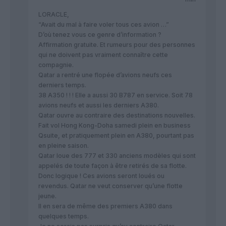
LORACLE,
“Avait du mal à faire voler tous ces avion …”
D’où tenez vous ce genre d’information ?
Affirmation gratuite. Et rumeurs pour des personnes
qui ne doivent pas vraiment connaître cette
compagnie.
Qatar a rentré une flopée d’avions neufs ces
derniers temps.
38 A350 ! ! ! Elle a aussi 30 B787 en service. Soit 78
avions neufs et aussi les derniers A380.
Qatar ouvre au contraire des destinations nouvelles.
Fait vol Hong Kong-Doha samedi plein en business
Qsuite, et pratiquement plein en A380, pourtant pas
en pleine saison.
Qatar loue des 777 et 330 anciens modèles qui sont
appelés de toute façon à être retirés de sa flotte.
Donc logique ! Ces avions seront loués ou
revendus. Qatar ne veut conserver qu’une flotte
jeune.
Il en sera de même des premiers A380 dans
quelques temps.