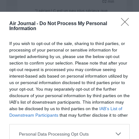
02 min
“l aérien ! C est un peu plus sérieux que
cela !” mouarf ;);)
la preuve! admirez le sérieux de boeing
Air Journal -
Do Not Process My Personal
Information
dans cette affaire,et ce depuis le début…
quelle rigueur!!
If you wish to opt-out of the sale, sharing to third parties, or
RÉPONDRE
processing of your personal or sensitive information for
targeted advertising by us, please use the below opt-out
section to confirm your selection. Please note that after your
opt-out request is processed you may continue seeing
interest-based ads based on personal information utilized by
us or personal information disclosed to third parties prior to
GVA1112
a commenté :
28 avril 2019 - 21 h 34 min
your opt-out. You may separately opt-out of the further
Selon certains papiers, donc à vérifier les sources, …des
disclosure of your personal information by third parties on the
mesures drastiques avaient été envisagées en 2018, lorsque
IAB’s list of downstream participants. This information may
des agents US de la FAA, avaient appris que Boeing avait
also be disclosed by us to third parties on the
IAB’s List of
désactivé un signal d’alerte car cela était optionnel et payant
Downstream Participants
that may further disclose it to other
!!. Lion Air n’avait pas acheté cette option !!
third parties.
Une partie des Boeing 737 MAX avait failli être clouée au sol
à la suite du premier crash de Lion Air. Mais voilà, par les
Personal Data Processing Opt Outs
relations ambiguës entre FAA et Boeing, la FAA n’avait pas