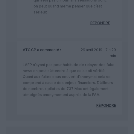
qui n’est pas un journal a sensations donc
on peut quand meme penser que c’est
sérieux
RÉPONDRE
ATC.GP
a commenté :
29 avril 2019 - 7 h 29
min
L’AFP n’ayant pas pour habitude de relayer des fake
news on peut s’attendre à que cela soit vérifié.
Quant aux fuites sous couvert d’anonymat cela se
comprend à cause des enjeux financiers. D’ailleurs
de nombreux pilotes de 737 Max ont également
témoignés anonymement auprès de la FAA.
RÉPONDRE