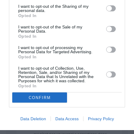
donné de suite à cette immobilisation, voir même peu
I want to opt-out of the Sharing of my
communiqué en interne sur ce point.
personal data.
Opted In
..donc infos à vérifier!!
RÉPONDRE
I want to opt-out of the Sale of my
Personal Data.
Opted In
I want to opt-out of processing my
Max
a commenté :
28 avril 2019 - 22 h 47
Personal Data for Targeted Advertising.
min
Opted In
Bonjour
I want to opt-out of Collection, Use,
GVA1112
Retention, Sale, and/or Sharing of my
– en effet vous avez bien raison d ajouter à la fin !!:
Personal Data that Is Unrelated with the
Purposes for which it was collected.
INFORMATIONS A VERIFIER !!!!
Opted In
RÉPONDRE
CONFIRM
CDB777
a commenté :
29 avril 2019 - 10 h
Data Deletion
Data Access
Privacy Policy
40 min
L’information vient du Wall Street Journal …