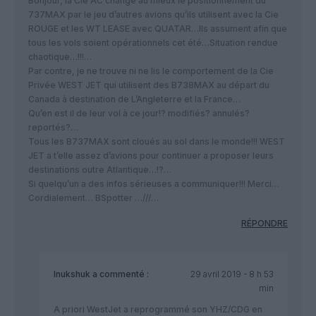
Bonjour, la Cie AC change au mieux le positionnement du
737MAX par le jeu d’autres avions qu’ils utilisent avec la Cie
ROUGE et les WT LEASE avec QUATAR…Ils assument afin que
tous les vols soient opérationnels cet été…Situation rendue
chaotique…!!!…
Par contre, je ne trouve ni ne lis le comportement de la Cie
Privée WEST JET qui utilisent des B738MAX au départ du
Canada à destination de L’Angleterre et la France…
Qu’en est il de leur vol à ce jour!? modifiés? annulés?
reportés?…
Tous les B737MAX sont cloués au sol dans le monde!!! WEST
JET a t’elle assez d’avions pour continuer a proposer leurs
destinations outre Atlantique…!?…
Si quelqu’un a des infos sérieuses a communiquer!!! Merci…
Cordialement… BSpotter …///…
RÉPONDRE
Inukshuk
a commenté :
29 avril 2019 - 8 h 53
min
A priori WestJet a reprogrammé son YHZ/CDG en