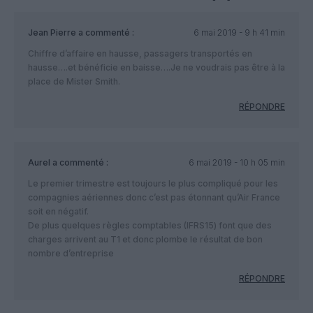
Jean Pierre
a commenté :
6 mai 2019 - 9 h 41 min
Chiffre d’affaire en hausse, passagers transportés en
hausse….et bénéficie en baisse….Je ne voudrais pas être à la
place de Mister Smith.
RÉPONDRE
Aurel
a commenté :
6 mai 2019 - 10 h 05 min
Le premier trimestre est toujours le plus compliqué pour les
compagnies aériennes donc c’est pas étonnant qu’Air France
soit en négatif.
De plus quelques règles comptables (IFRS15) font que des
charges arrivent au T1 et donc plombe le résultat de bon
nombre d’entreprise
RÉPONDRE