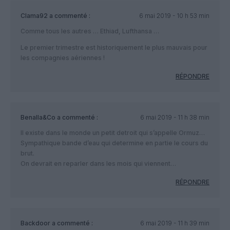
Clama92
a commenté :
6 mai 2019 - 10 h 53 min
Comme tous les autres … Ethiad, Lufthansa …
Le premier trimestre est historiquement le plus mauvais pour
les compagnies aériennes !
RÉPONDRE
Benalla&Co
a commenté :
6 mai 2019 - 11 h 38 min
Il existe dans le monde un petit detroit qui s’appelle Ormuz…
Sympathique bande d’eau qui determine en partie le cours du
brut.
On devrait en reparler dans les mois qui viennent…
RÉPONDRE
Backdoor
a commenté :
6 mai 2019 - 11 h 39 min