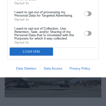
Opted In
d’euros, sur la base des courbes à terme au 26 avril 2019.
• Le Groupe prévoit un plan d’investissement de 3,2
I want to opt-out of processing my
milliards d’euros pour l’année 2019 et un ratio Dette
Personal Data for Targeted Advertising.
nette/EBITDA en dessous de 1,5x.
Opted In
I want to opt-out of Collection, Use,
Retention, Sale, and/or Sharing of my
Personal Data that Is Unrelated with the
Purposes for which it was collected.
Opted In
CONFIRM
Data Deletion
Data Access
Privacy Policy