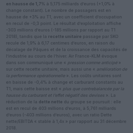
en hausse de 1,7%
à 5,175 milliards d’euros (+1,0% à
change constant). Le nombre de passagers est en
hausse de +3% au T1, avec un coefficient d’occupation
en recul de -0,3 point. Le résultat d’exploitation affiche
-303 millions d’euros (-185 millions par rapport au T1
2018), tandis que la
recette unitaire
passage par SKO
recule de 1,9% à 6,17 centimes d’euros, en raison du
décalage de Pâques et de la croissance des capacités de
l’industrie au cours de l’hiver. Air France-KLM évoque
dans son communiqué une «
pression comme anticipé
»
sur cette recette unitaire, mais aussi une «
amélioration de
la performance opérationnelle
». Les coûts unitaires sont
en baisse de -0,4% à change et carburant constants au
T1, mais cette baisse est «
plus que contrebalancée par la
hausse du carburant et l’effet négatif des devises
». La
réduction de la
dette nette
du groupe se poursuit : elle
est en recul de 403 millions d’euros, à 5,761 milliards
d’euros (-403 millions d’euros), avec un ratio Dette
nette/EBITDA « stable à 1,4x » par rapport au 31 décembre
2018.