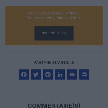
Vous avez apprécié l’article ?
Soutenez-nous, faites un don !
NOUS SOUTENIR
PARTAGER L'ARTICLE
Facebook
Twitter
Pinterest
LinkedIn
Email
Print
COMMENTAIRE(S)