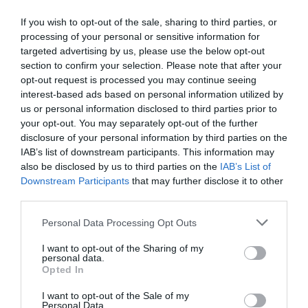
Moyen-Orient, en Amérique du Nord et en Asie.
If you wish to opt-out of the sale, sharing to third parties, or
Sur la base des prévisions actuelles de
l’activité
processing of your personal or sensitive information for
Réseaux
:
targeted advertising by us, please use the below opt-out
section to confirm your selection. Please note that after your
• Les coefficients de réservations long-courrier sont en
opt-out request is processed you may continue seeing
moyenne en hausse sur la période mai-septembre par
interest-based ads based on personal information utilized by
rapport à l’année dernière.
us or personal information disclosed to third parties prior to
• Les recettes unitaires Réseaux passage sont attendues
your opt-out. You may separately opt-out of the further
en légère amélioration à change constant sur le
disclosure of your personal information by third parties on the
deuxième trimestre par rapport à l’an dernier, avec des
IAB’s list of downstream participants. This information may
recettes unitaires positives sur le long-courrier largement
also be disclosed by us to third parties on the
IAB’s List of
compensées par des recettes unitaires négatives sur le
Downstream Participants
that may further disclose it to other
point-à-point.
third parties.
Les
perspectives annuelles
sont confirmées :
Personal Data Processing Opt Outs
• Le Groupe va poursuivre ses démarches de réduction
I want to opt-out of the Sharing of my
de coûts, avec un objectif de diminution pour 2019 entre
personal data.
Opted In
-1% et 0% à change et carburant constants.
• La facture carburant 2019 est prévue en augmentation
I want to opt-out of the Sale of my
de 650 millions d’euros comparé à 2018 à 5,6 milliards
Personal Data.