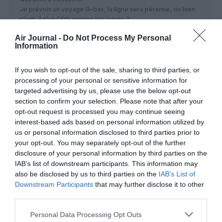
Je prévois un voyage là-bas, la ligne sera pérenne, ou bien
s’agit-il d’un CDD comme les autres ?
RÉPONDRE
Air Journal -
Do Not Process My Personal
Information
If you wish to opt-out of the sale, sharing to third parties, or
Toronto
a commenté :
7 mai 2019 - 19 h 30
processing of your personal or sensitive information for
min
targeted advertising by us, please use the below opt-out
Prenez le temps de lire l’article au lieu de vous livrer
section to confirm your selection. Please note that after your
à la critique systématique.
opt-out request is processed you may continue seeing
Et si vous ne savez pas ce qu’est une liaison
interest-based ads based on personal information utilized by
saisonnière, achetez vous un dictionnaire et un
us or personal information disclosed to third parties prior to
calendrier !
your opt-out. You may separately opt-out of the further
disclosure of your personal information by third parties on the
RÉPONDRE
IAB’s list of downstream participants. This information may
also be disclosed by us to third parties on the
IAB’s List of
Downstream Participants
that may further disclose it to other
third parties.
LAISSER UN COMMENTAIRE
Personal Data Processing Opt Outs