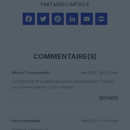
PARTAGER L'ARTICLE
Facebook
Twitter
Pinterest
LinkedIn
Email
Print
COMMENTAIRE(S)
Ah bon ?
a commenté :
7 mai 2019 - 16 h 02 min
Je croyais qu’ils avaient repoussés leurs lignes sur Toronto
pour l’année d’après, parmi d’autres.
RÉPONDRE
Pet
a commenté :
7 mai 2019 - 17 h 59 min
Question à Rossen D: