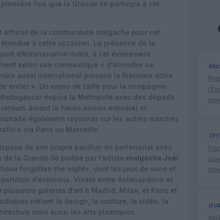
première fois que la Grande Ile participe à cet
t officiel de la communauté malgache pour cet
é étendue à cette occasion. La présence de la
port d’Antananarivo-Ivato, à cet événement
ment selon son communiqué « d’accroître sa
Man
 mais aussi international puisque la Biennale attire
Pyr
 entier ». Un enjeu de taille pour la compagnie
l’Ég
 Madagascar depuis la Métropole avec des départs
mal
-retours durant la haute saison estivale) et
souhaite également rayonner sur les autres marchés
afic » via Paris ou Marseille.
TFF
ispose de son propre pavillon en partenariat avec
Poin
de la Grande Ile portée par l’artiste
malgache Joël
ouvr
have forgotten the night», dont les jeux de sons et
lati
partition d’émotions. Vivant entre Antananarivo et
 plusieurs galeries d’art à Madrid, Milan, et Paris et
iques mêlant le design, la couture, la vidéo, la
GVA
hitecture mais aussi les arts plastiques.
Apr