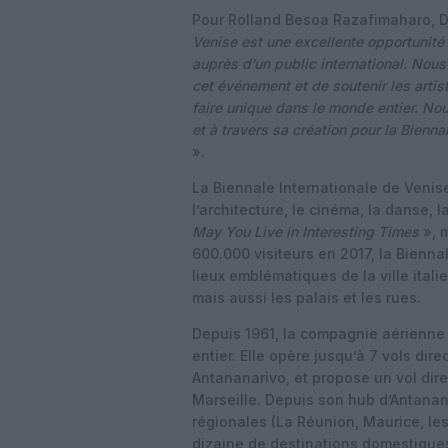
Pour Rolland Besoa Razafimaharo, D
Venise est une excellente opportunit
auprès d’un public international. Nous
cet événement et de soutenir les artis
faire unique dans le monde entier. Nou
et à travers sa création pour la Bienn
».
La Biennale Internationale de Venise
l’architecture, le cinéma, la danse, 
May You Live in Interesting Times
», m
600.000 visiteurs en 2017, la Bienna
lieux emblématiques de la ville italie
mais aussi les palais et les rues.
Depuis 1961, la compagnie aérienn
entier. Elle opère jusqu’à 7 vols di
Antananarivo, et propose un vol dir
Marseille. Depuis son hub d’Antanan
régionales (La Réunion, Maurice, le
dizaine de destinations domestiques