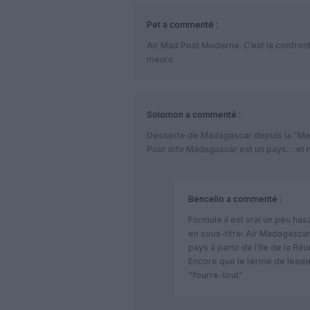
Pet
a commenté :
Air Mad Post Moderne. C’est la confront
meurs.
Solomon
a commenté :
Desserte de Madagascar depuis la “Me
Pour info Madagascar est un pays… et
Bencello
a commenté :
Formule il est vrai un peu ha
en sous-titre: Air Madagascar
pays à partir de l’île de la Réu
Encore que le terme de leader
“fourre-tout”