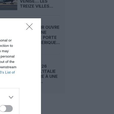
VENISE… LES
TREIZE VILLES...
ICELANDAIR OUVRE
VENISE : UNE
NOUVELLE PORTE
sonal or
VERS L’AMÉRIQUE...
ection to
ou may
 personal
out of the
GRÈVE DU 26
 downstream
FÉVRIER : L’ITALIE
B’s List of
SE PRÉPARE À UNE
JOURNÉE...