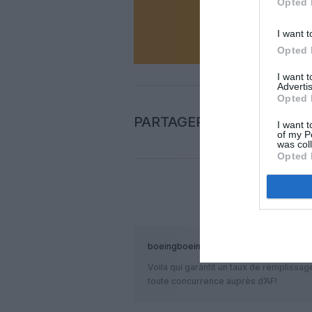
Opted 
N
I want t
Opted 
I want 
Advertis
Opted 
PARTAGER L'ARTICLE
I want t
of my P
was col
Opted 
COM
boeingboeing
a commenté :
Voila qui garantit un taux de remplissa
toute concurrence auprès d’AF!