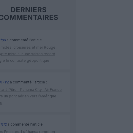
DERNIERS
COMMENTAIRES
fou
a commenté l'article :
amides, croisières et mer Rouge :
ypte mise sur une saison record
gré le contexte géopolitique
RYYZ
a commenté l'article :
te‑à‑Pitre – Panama City : Air France
e un pont aérien vers l’Amérique
ne
1112
a commenté l'article :
ès Emirates, Lufthansa remet en