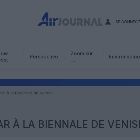
SE CONNEC
Low
Zoom sur
Perspective
Environneme
cost
…
Edito
En chiffres
Avis d’expert
ar à la Biennale de Venise
AJ Académie
Vidéo
R À LA BIENNALE DE VENIS