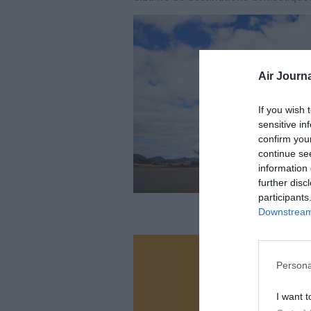
Air Journa
If you wish 
sensitive in
confirm you
continue se
information 
further disc
participants
Downstream 
Vous ave
Persona
Soutenez
I want t