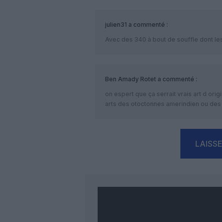
julien31
a commenté :
Avec des 340 à bout de souffle dont les
Ben Amady Rotet
a commenté :
on espert que ça serrait vrais art d or
arts des otoctonnes amerindien ou des 
LAISS