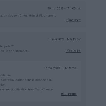
16 mai 2019 - 17 h 05 min
ation des extrêmes. Génial. Plus hype tu
RÉPONDRE
16 mai 2019 - 17 h 10 min
tropole”?
 non un departement…
RÉPONDRE
17 mai 2019 - 9 h 29 min
sardeuse
 n’est PAS leader dans la desserte du
nion.
 a une signification très “large” voire
RÉPONDRE