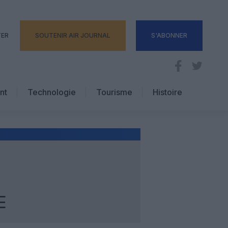
TER
SOUTENIR AIR JOURNAL
S'ABONNER
nt
Technologie
Tourisme
Histoire
Pratique
Hôtellerie
Voyages d’affaires
E