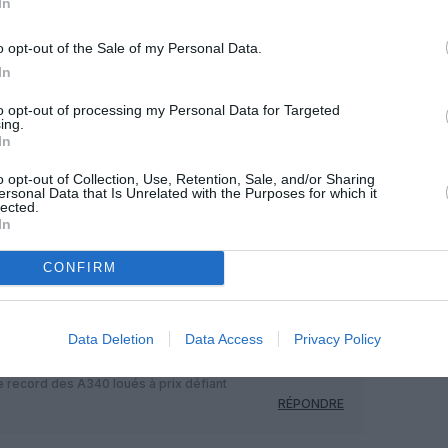
In
OUS SOUTENIR
o opt-out of the Sale of my Personal Data.
In
to opt-out of processing my Personal Data for Targeted
ing.
In
o opt-out of Collection, Use, Retention, Sale, and/or Sharing
ersonal Data that Is Unrelated with the Purposes for which it
lected.
Facebook
Twitter
Pinterest
LinkedIn
Email
Print
In
CONFIRM
MENTAIRE(S)
Data Deletion
Data Access
Privacy Policy
16 mai 2019 - 14 h 37 min
ge record des A340 loués à prix défiant
RÉPONDRE