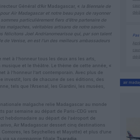
cau
irecteur Général d’Air Madagascar, «
la Biennale de
déjà
é pour Air Madagascar et notre beau pays de rayonner
 sommes particulièrement fiers d’être partenaire de
tes malgaches, véritables artisans de notre savoir-
s félicitons Joel Andrianomearisoa qui, par son talent
Pas 
ale de Venise, en est l’un des meilleurs ambassadeurs
Apr
cau
déjà
 met à l’honneur tous les deux ans les arts,
la musique et le théâtre. Le thème de cette année, «
et à l’honneur l’art contemporain. Avec plus de
le investit, lors de chacune de ses éditions, des
air mada
nne, tels que l’Arsenal, les Giardini, les musées,
e nationale malgache relie Madagascar au monde
rects par semaine au départ de Paris-CDG vers
ect hebdomadaire au départ de l’aéroport de
arivo, Air Madagascar dessert cinq destinations
s Comores, les Seychelles et Mayotte) et plus d’une
 via sa compagnie filiale
Tsaradia
.