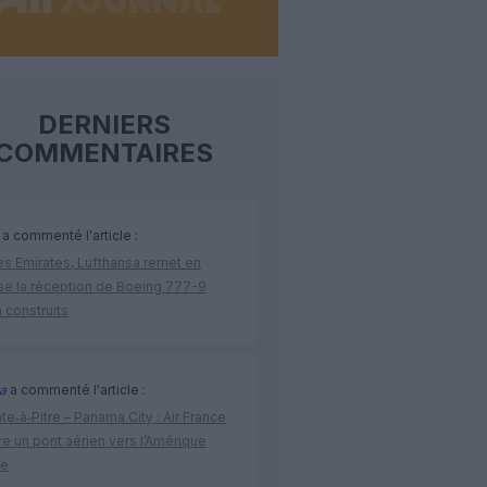
DERNIERS
COMMENTAIRES
a commenté l'article :
ès Emirates, Lufthansa remet en
se la réception de Boeing 777-9
 construits
a
a commenté l'article :
te‑à‑Pitre – Panama City : Air France
e un pont aérien vers l’Amérique
ne