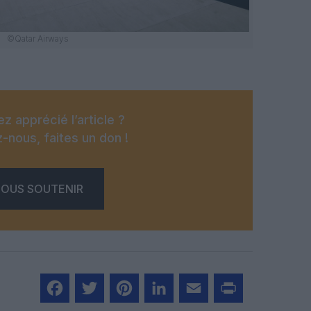
©Qatar Airways
z apprécié l’article ?
-nous, faites un don !
OUS SOUTENIR