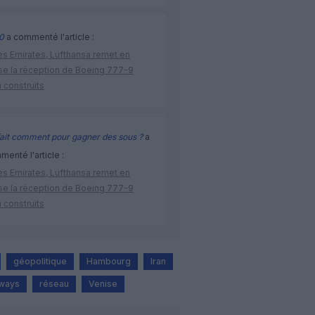
0
a commenté l'article :
ès Emirates, Lufthansa remet en
se la réception de Boeing 777-9
 construits
ait comment pour gagner des sous ?
a
enté l'article :
ès Emirates, Lufthansa remet en
se la réception de Boeing 777-9
 construits
géopolitique
Hambourg
Iran
rways
réseau
Venise