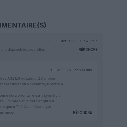
Facebook
Twitter
Pinterest
LinkedIn
Email
Print
MENTAIRE(S)
8 juillet 2026 - 10 h 48 min
 ont déjà oubliés ces villes
RÉPONDRE
8 juillet 2026 - 22 h 13 min
 des A321LR qu’attend Qatar pour
ier sera livrer en Novembre, il rentre a
se sera prioritaire car a Lyon il y a
s, Emirates et le dernier qui est
alors que à TLS Qatar n’aura que
urrencer.
RÉPONDRE