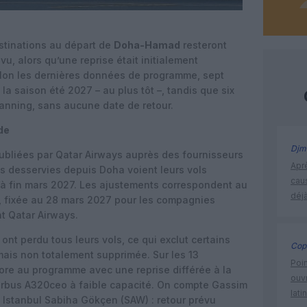
stinations au départ de
Doha-Hamad
resteront
, alors qu’une reprise était initialement
on les dernières données de programme, sept
la saison été 2027 – au plus tôt –, tandis que six
lanning, sans aucune date de retour.
de
Djm
ubliées par Qatar Airways auprès des fournisseurs
Apr
s desservies depuis Doha voient leurs vols
cau
’à fin mars 2027. Les ajustements correspondent au
déjà
, fixée au 28 mars 2027 pour les compagnies
t Qatar Airways.
 ont perdu tous leurs vols, ce qui exclut certains
Cop
mais non totalement supprimée. Sur les 13
Poin
ore au programme avec une reprise différée à la
ouvr
irbus A320ceo à faible capacité. On compte Gassim
lati
 Istanbul Sabiha Gökçen (SAW) : retour prévu