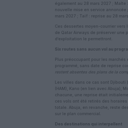
également au 28 mars 2027 ; Malte 
nouvelle mise en service annoncée po
mars 2027 ; Taïf : reprise au 28 mar
Ces dessertes moyen-courrier vers l’
de Qatar Airways de préserver une p
d’exploitation le permettront.
Six routes sans aucun vol au prog
Plus préoccupant pour les marchés c
programmé, sans date de reprise co
restent absentes des plans de la comp
Les villes dans ce cas sont Djibout
(HAM), Kano (en lien avec Abuja), Mo
chacune, une reprise était initialem
ces vols ont été retirés des horaire
totale. Abuja, en revanche, reste de
sur le plan commercial.
Des destinations qui interpellent