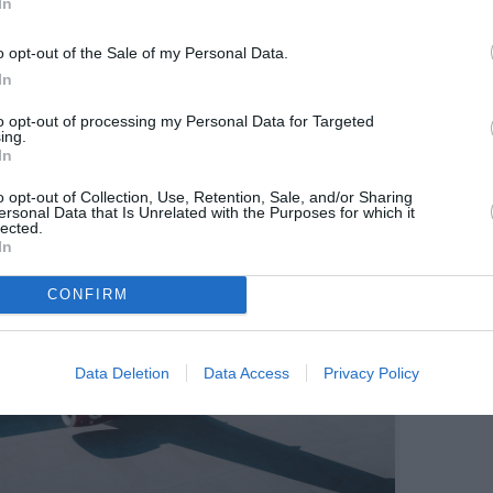
In
t la compagnie ont confirmé que la fermeture de
scalade des tensions régionales, impose une
raires et un programme très contraint.
Autrement dit,
o opt-out of the Sale of my Personal Data.
exte plus large de réouverture majoritaire de
In
 réseau et des profils de routes encore en partie
to opt-out of processing my Personal Data for Targeted
 à la guerre Iran-Etats-Unis.
ing.
In
o opt-out of Collection, Use, Retention, Sale, and/or Sharing
ersonal Data that Is Unrelated with the Purposes for which it
lected.
In
CONFIRM
Data Deletion
Data Access
Privacy Policy