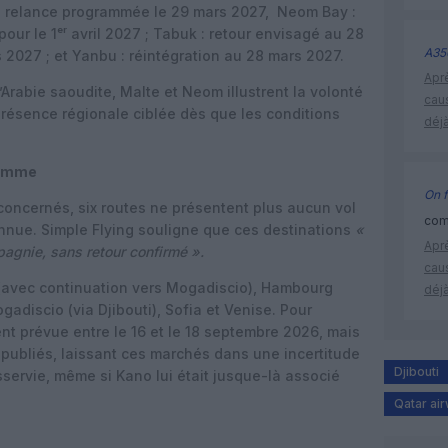
: relance programmée le 29 mars 2027, Neom Bay :
ur le 1ᵉʳ avril 2027 ; Tabuk : retour envisagé au 28
A35
s 2027 ; et Yanbu : réintégration au 28 mars 2027.
Apr
Arabie saoudite, Malte et Neom illustrent la volonté
cau
résence régionale ciblée dès que les conditions
déjà
ramme
On f
oncernés, six routes ne présentent plus aucun vol
comm
nnue. Simple Flying souligne que ces destinations
«
Apr
agnie, sans retour confirmé ».
cau
i (avec continuation vers Mogadiscio), Hambourg
déjà
gadiscio (via Djibouti), Sofia et Venise. Pour
ent prévue entre le 16 et le 18 septembre 2026, mais
s publiés, laissant ces marchés dans une incertitude
Djibouti
sservie, même si Kano lui était jusque-là associé
Qatar ai