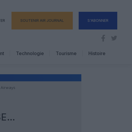
TER
SOUTENIR AIR JOURNAL
S'ABONNER
nt
Technologie
Tourisme
Histoire
Pratique
Hôtellerie
Voyages d’affaires
r Airways
SE…