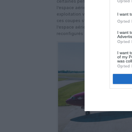
Opted 
certaines périodes. Les autorités e
l’espace aérien du Qatar, liée à l’e
exploitation via des corridors tempo
I want t
ces coupes s’inscrivent dans le cont
Opted 
l’espace aérien qatari, mais avec un
I want 
reconfigurés par la géopolitique due
Advertis
Opted 
I want t
of my P
was col
Opted 