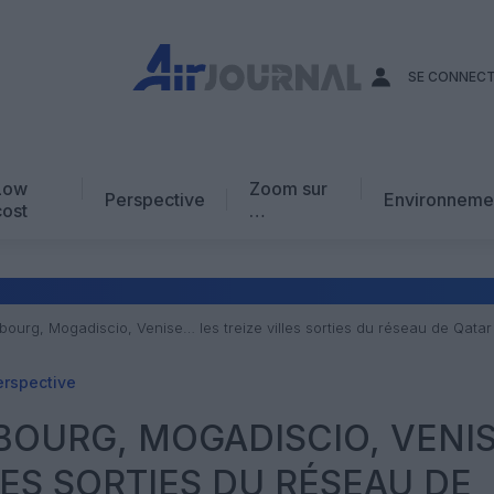
SE CONNEC
Low
Zoom sur
Perspective
Environneme
cost
…
Edito
En chiffres
Avis d’expert
bourg, Mogadiscio, Venise… les treize villes sorties du réseau de Qata
AJ Académie
erspective
Vidéo
BOURG, MOGADISCIO, VENI
LES SORTIES DU RÉSEAU DE