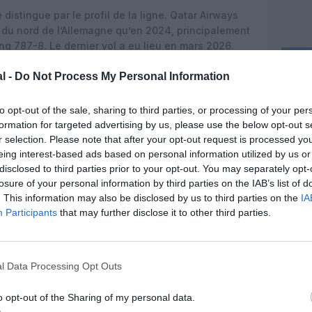
istingue par le profil de la ligne. Qatar Airways
 du nord de l’Allemagne qu’en 2024, principalement
ng 787-8. Le dernier vol a eu lieu en mars 2026.
ialistes du transport aérien : la desserte de
l -
Do Not Process My Personal Information
i (JIB) avec droits de cinquième liberté. Qatar
ne depuis 2019, le plus souvent avec un triangle
to opt-out of the sale, sharing to third parties, or processing of your per
formation for targeted advertising by us, please use the below opt-out s
r selection. Please note that after your opt-out request is processed y
irium
/
OAG
et le tableau d’horaires public de Qatar
eing interest-based ads based on personal information utilized by us or
ha–Venise n’est actuellement programmé : la route
disclosed to third parties prior to your opt-out. You may separately opt-
inscrite au planning. Elle figure avec la mention
«
losure of your personal information by third parties on the IAB’s list of
t un retour initialement prévu le 16 septembre 2026
. This information may also be disclosed by us to third parties on the
IA
ise ne réapparaît pas du tout dans les tableaux
Participants
that may further disclose it to other third parties.
iode actuellement publiée.
e de l’espace aérien
l Data Processing Opt Outs
ne série de coupes plus larges : plusieurs analyses
tirées du réseau de Qatar Airways au cours de 2026,
o opt-out of the Sharing of my personal data.
ale de près de 2,4% des vols programmés sur