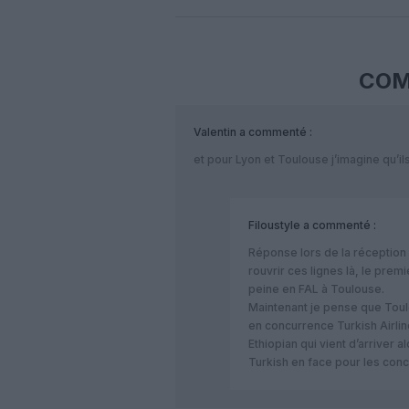
COM
Valentin
a commenté :
et pour Lyon et Toulouse j’imagine qu’ils
Filoustyle
a commenté :
Réponse lors de la réception
rouvrir ces lignes là, le prem
peine en FAL à Toulouse.
Maintenant je pense que Toulou
en concurrence Turkish Airline
Ethiopian qui vient d’arriver 
Turkish en face pour les conc