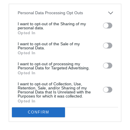
third parties.
Appel aux lecteurs !
Soutenez Air Journal participez
à son
Personal Data Processing Opt Outs
développement !
I want to opt-out of the Sharing of my
personal data.
Opted In
NOUS SOUTENIR
I want to opt-out of the Sale of my
Personal Data.
Opted In
I want to opt-out of processing my
Personal Data for Targeted Advertising.
Opted In
I want to opt-out of Collection, Use,
DERNIERS COMMENTAIRES
Retention, Sale, and/or Sharing of my
Personal Data that Is Unrelated with the
Purposes for which it was collected.
Opted In
Manfou
a commenté l'article :
CONFIRM
Pyramides, croisières et mer Rouge : l’Égypte mise sur
une saison record malgré le contexte géopolitique