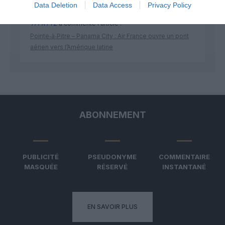
Data Deletion
Data Access
Privacy Policy
TFFRYYZ
a commenté l'article :
Pointe‑à‑Pitre – Panama City : Air France ouvre un pont
aérien vers l’Amérique latine
ABONNEMENT
PUBLICITÉ
PSEUDONYME
COMMENTAIRE
MASQUÉE
RÉSERVÉ
INSTANTANÉ
EN SAVOIR PLUS