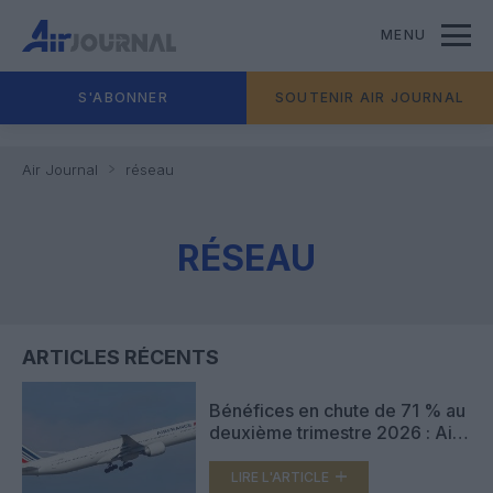
MENU
S'ABONNER
SOUTENIR AIR JOURNAL
Air Journal
réseau
RÉSEAU
ARTICLES RÉCENTS
Bénéfices en chute de 71 % au
deuxième trimestre 2026 : Air
France-KLM résiste au choc
pétrolier grâce aux tarifs et au
LIRE L'ARTICLE