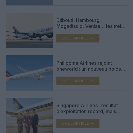
premium
Djibouti, Hambourg,
Mogadiscio, Venise… les treize
villes sorties du réseau de
Qatar Airways
LIRE L'ARTICLE
Philippine Airlines rejoint
oneworld : un nouveau poids
lourd en Asie-Pacifique
LIRE L'ARTICLE
Singapore Airlines : résultat
d’exploitation record, mais
bénéfice net en recul
LIRE L'ARTICLE