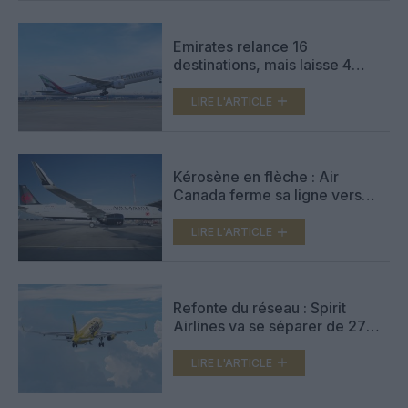
Emirates relance 16
destinations, mais laisse 4
routes-clés au sol
LIRE L'ARTICLE
Kérosène en flèche : Air
Canada ferme sa ligne vers
New York-JFK jusqu’en
octobre
LIRE L'ARTICLE
Refonte du réseau : Spirit
Airlines va se séparer de 270
pilotes, en rétrograder 140
autres
LIRE L'ARTICLE