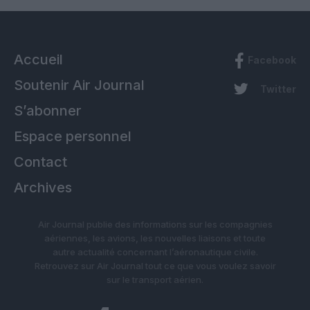
Accueil
Facebook
Soutenir Air Journal
Twitter
S’abonner
Espace personnel
Contact
Archives
Air Journal publie des informations sur les compagnies
aériennes, les avions, les nouvelles liaisons et toute
autre actualité concernant l’aéronautique civile.
Retrouvez sur Air Journal tout ce que vous voulez savoir
sur le transport aérien.