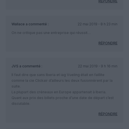
RÉPONDRE
Wallace
a commenté :
22 mai 2019 - 8 h 23 min
On ne critique pas une entreprise qui réussit…
RÉPONDRE
JVS
a commenté :
22 mai 2019 - 9 h 16 min
Il faut dire que sans Iberia et iag Vueling était en faillite
comme la cie Clickair d’ailleurs les deux fusionnèrent par la
suite.
La plupart des créneaux en Europe appartenait à Iberia.
Quant aux prix des billets proche d’une date de départ c’est
discutable.
RÉPONDRE