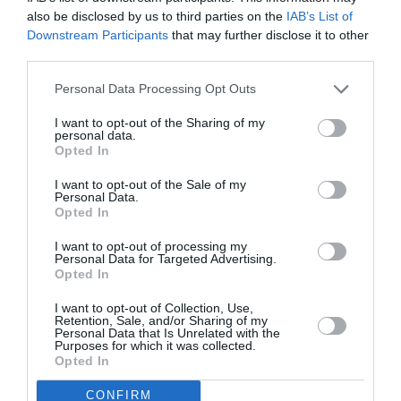
also be disclosed by us to third parties on the
IAB’s List of
PARTAGER L'ARTICLE
Downstream Participants
that may further disclose it to other
third parties.
Personal Data Processing Opt Outs
Facebook
Twitter
Pinterest
LinkedIn
Email
Print
I want to opt-out of the Sharing of my
personal data.
Opted In
COMMENTAIRE(S)
I want to opt-out of the Sale of my
Personal Data.
Opted In
Jean Pierre
a commenté :
21 mai 2019 - 20 h 04 min
I want to opt-out of processing my
Vueling est une réussite assurément. Consolidée par son
Personal Data for Targeted Advertising.
Opted In
absorption par IAG.
Ce qui pourrait arriver de mieux à Volotea c’est de se faire
I want to opt-out of Collection, Use,
absorber par AF-KLM.
Retention, Sale, and/or Sharing of my
Personal Data that Is Unrelated with the
RÉPONDRE
Purposes for which it was collected.
Opted In
CONFIRM