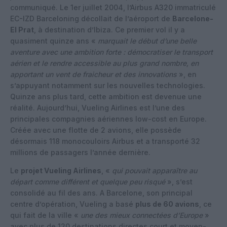
communiqué. Le 1er juillet 2004, l’Airbus A320 immatriculé
EC-IZD Barceloning décollait de l’aéroport de
Barcelone-
El Prat
, à destination d’Ibiza. Ce premier vol il y a
quasiment quinze ans «
marquait le début d’une belle
aventure avec une ambition forte : démocratiser le transport
aérien et le rendre accessible au plus grand nombre, en
apportant un vent de fraicheur et des innovations
», en
s’appuyant notamment sur les nouvelles technologies.
Quinze ans plus tard, cette ambition est devenue une
réalité. Aujourd’hui, Vueling Airlines est l’une des
principales compagnies aériennes low-cost en Europe.
Créée avec une flotte de 2 avions, elle possède
désormais 118 monocouloirs Airbus et a transporté 32
millions de passagers l’année dernière.
Le
projet Vueling Airlines
, «
qui pouvait apparaître au
départ comme différent et quelque peu risqué
», s’est
consolidé au fil des ans. A Barcelone, son principal
centre d’opération, Vueling a basé
plus de 60 avions
, ce
qui fait de la ville «
une des mieux connectées d’Europe
»
avec plus de 120 destinations directes court et moyen-