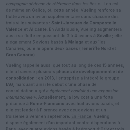
compagnie aérienne de référence dans les îles
». Il en est
de même en Galice, où cette année, Vueling renforce sa
flotte avec un avion supplémentaire dans chacune des
trois villes suivantes :
Saint-Jacques de Compostelle
,
Valence
et
Alicante
. En Andalousie, Vueling augmentera
aussi sa flotte en passant de 3 à 4 avions à
Séville
; elle
a également 5 avions basés à
Malaga
et aux îles
Canaries, où elle opère deux bases (
Ténériffe Nord
et
Gran Canaria
).
Vueling rappelle aussi que tout au long de ces 15 années,
elle a traversé plusieurs
phases de développement et de
consolidation
: en 2013, l’entreprise a intégré le groupe
IAG
, marquant ainsi le début d’une phase de
consolidation «
qui a également conduit à une expansion
internationale
». Actuellement, la low cost a une forte
présence à
Rome-Fiumicino
avec huit avions basés, et
elle est leader à Florence avec deux avions et un
troisième à venir en septembre.
En France
, Vueling
dispose également d’un important centre d’opérations à
Paris, avec quatre avions basés à l’aéroport d’
Orly
et trois