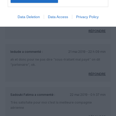
ledude
a commenté :
21 mai 2019 - 22 h 08 min
“15 ans d’innovation”, c’est donc comme ça qu’on dit en
novlangue “15 ans de réduction des coûts à tout prix en
Data Deletion
Data Access
Privacy Policy
rognant sur tout”.
RÉPONDRE
ledude
a commenté :
21 mai 2019 - 22 h 09 min
ah et donc pour ne pas dire “sous-traitant mal payé” on dit
“partenaire”, ok.
RÉPONDRE
Sadouki Fatima
a commenté :
22 mai 2019 - 0 h 37 min
Très satisfaite pour moi c’est la meilleure compagnie
aérienne