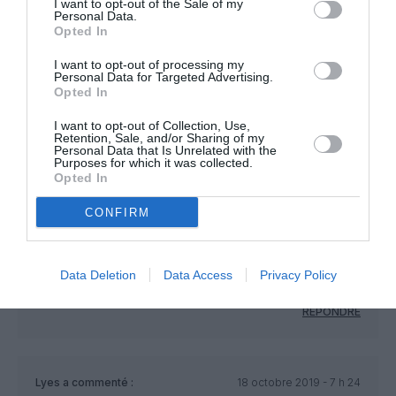
I want to opt-out of the Sale of my
Personal Data.
Opted In
Malko
a commenté :
17 octobre 2019 - 14 h 59
min
I want to opt-out of processing my
Personal Data for Targeted Advertising.
J’y suis deja allé : plein de nouvelles technologies, mais il faut
Opted In
souvent être un bon sportif pour rallier sa porte
d’embarquement.
I want to opt-out of Collection, Use,
Retention, Sale, and/or Sharing of my
RÉPONDRE
Personal Data that Is Unrelated with the
Purposes for which it was collected.
Opted In
CONFIRM
Backdoor
a commenté :
17 octobre 2019 - 17 h 12
min
C’est bien ce que je pensais faut déjà avoir envie d’y passer
Data Deletion
Data Access
Privacy Policy
et du temps à perdre ?
RÉPONDRE
Lyes
a commenté :
18 octobre 2019 - 7 h 24