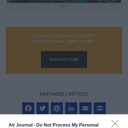
@iGA
Vous avez apprécié l’article ?
Soutenez-nous, faites un don !
NOUS SOUTENIR
PARTAGER L'ARTICLE
Facebook
Twitter
Pinterest
LinkedIn
Email
Print
Air Journal -
Do Not Process My Personal