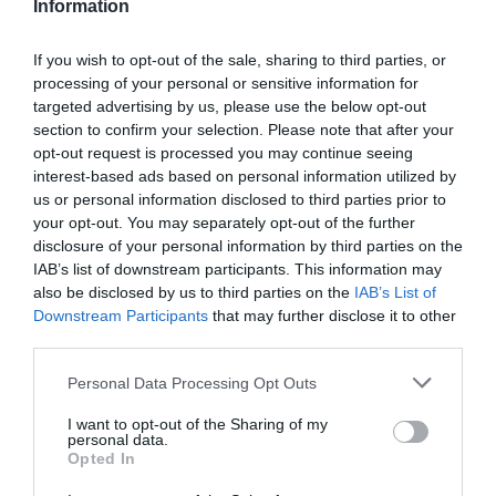
Information
If you wish to opt-out of the sale, sharing to third parties, or
COMMENTAIRE(S)
processing of your personal or sensitive information for
targeted advertising by us, please use the below opt-out
section to confirm your selection. Please note that after your
Backdoor
a commenté :
17 octobre 2019 - 7 h 56
min
opt-out request is processed you may continue seeing
interest-based ads based on personal information utilized by
Opérationnel pour qui ?
us or personal information disclosed to third parties prior to
your opt-out. You may separately opt-out of the further
RÉPONDRE
disclosure of your personal information by third parties on the
IAB’s list of downstream participants. This information may
also be disclosed by us to third parties on the
IAB’s List of
alex
a commenté :
17 octobre 2019 - 9 h 59
Downstream Participants
that may further disclose it to other
min
third parties.
super, j’y serais dans 1 mois. j’ai hâte de visiter, de me
Personal Data Processing Opt Outs
promener dans cet aéroport. J’ai prévu exprès une longue
escale pour avoir le temps 🙂
I want to opt-out of the Sharing of my
personal data.
RÉPONDRE
Opted In