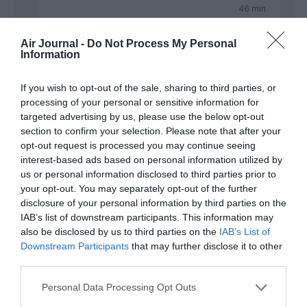
46 min
Pauvre tache, tu ne connais rien de l’histoire Turque
Air Journal -
Do Not Process My Personal
encore moins de l’histoire de ton propre pays, tu
Information
parles pour rien dire, bla, bla et bla.
RÉPONDRE
If you wish to opt-out of the sale, sharing to third parties, or
processing of your personal or sensitive information for
targeted advertising by us, please use the below opt-out
section to confirm your selection. Please note that after your
Bencello
a commenté :
14 octobre 2019 -
2 h 18 min
opt-out request is processed you may continue seeing
interest-based ads based on personal information utilized by
Comme à chaque fois que l’on émet une
us or personal information disclosed to third parties prior to
quelconque réserve sur la Turquie et son
your opt-out. You may separately opt-out of the further
président autocrate, les adorateurs
disclosure of your personal information by third parties on the
d’Erdogan sortent leur vocabulaire
IAB’s list of downstream participants. This information may
soutenu et fleuri. La démocratie et le
also be disclosed by us to third parties on the
IAB’s List of
pluralisme ne font décidément pas partie
Downstream Participants
that may further disclose it to other
de leurs passions.
third parties.
Si la Turquie n’a pas besoin de “soutien”
elle a en tout cas besoin des commandes
Personal Data Processing Opt Outs
européenne envers son industrie, sans
quoi, les travailleurs turcs, mêmes