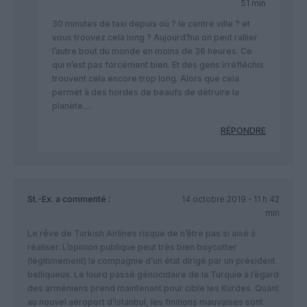
51 min
30 minutes de taxi depuis où ? le centre ville ? et
vous trouvez cela long ? Aujourd’hui on peut rallier
l’autre bout du monde en moins de 36 heures. Ce
qui n’est pas forcément bien. Et des gens irréfléchis
trouvent cela encore trop long. Alors que cela
permet à des hordes de beaufs de détruire la
planète…
RÉPONDRE
St.-Ex.
a commenté :
14 octobre 2019 - 11 h 42
min
Le rêve de Turkish Airlines risque de n’être pas si aisé à
réaliser. L’opinion publique peut très bien boycotter
(légitimement) la compagnie d’un état dirigé par un président
belliqueux. Le lourd passé génocidaire de la Turquie à l’égard
des arméniens prend maintenant pour cible les Kurdes. Quant
au nouvel aéroport d’Istanbul, les finitions mauvaises sont