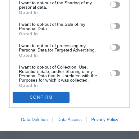
I want to opt-out of the Sharing of my
“recepistes” auraient bien des difficultés à
personal data.
emplir leurs comptes en banque.
Opted In
Quant à Turkish airlines qui fait l’unanimité
tant par sa stratégie que par son produit,
I want to opt-out of the Sale of my
Personal Data.
elle continuera, telle la Chine à jouer la
Opted In
répartition à 50/50 entre Airbus et Boeing
afin de pouvoir menacer tel ou tel
I want to opt-out of processing my
constructeur au gré des humeurs de ses
Personal Data for Targeted Advertising.
propriétaires.
Opted In
RÉPONDRE
I want to opt-out of Collection, Use,
Retention, Sale, and/or Sharing of my
Personal Data that Is Unrelated with the
Purposes for which it was collected.
Opted In
Brady
a commenté
14 octobre
:
2019 - 6 h 16
CONFIRM
min
Je n’aurais pas mieux dit ! Bravo !
Data Deletion
Data Access
Privacy Policy
RÉPONDRE