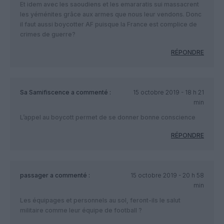
Et idem avec les saoudiens et les emararatis sui massacrent
les yéménites grâce aux armes que nous leur vendons. Donc
il faut aussi boycotter AF puisque la France est complice de
crimes de guerre?
RÉPONDRE
Sa Samifiscence
a commenté :
15 octobre 2019 - 18 h 21
min
L’appel au boycott permet de se donner bonne conscience
RÉPONDRE
passager
a commenté :
15 octobre 2019 - 20 h 58
min
Les équipages et personnels au sol, feront-ils le salut
militaire comme leur équipe de football ?