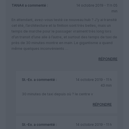
TANA4
a commenté :
14 octobre 2019 - 11 h 05
min
En attendant, avez-vous testé ce nouveau hub ? J’y ai transité
cet été, l’architecture et la finition sont très belles, mais un
temps de marche pour le passager vraiment très long lors
d’un transit d’une aile à l’autre, et surtout des temps de taxi de
près de 30 minutes montre en main. Le gigantisme a quand
même quelques inconvénients …
RÉPONDRE
St.-Ex.
a commenté :
14 octobre 2019 - 11 h
43 min
30 minutes de taxi depuis où ? le centre v
RÉPONDRE
St.-Ex.
a commenté :
14 octobre 2019 - 11 h