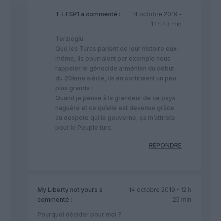
T-LFSP1
a commenté :
14 octobre 2019 -
11 h 43 min
Terzioglu
Que les Turcs parlent de leur histoire eux-
même, ils pourraient par exemple nous
rappeler le génocide arménien du début
du 20ème siècle, ils en sortiraient un peu
plus grands !
Quand je pense à la grandeur de ce pays
naguère et ce qu’elle est devenue grâce
au despote qui le gouverne, ça m’attriste
pour le Peuple turc.
RÉPONDRE
My Liberty not yours
a
14 octobre 2019 - 12 h
commenté :
25 min
Pourquoi décider pour moi ?