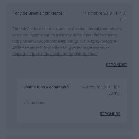
Tony de Brest
a commenté :
14 octobre 2019 - 11 h 01
min
Turkish Airlines fait de la publicité actuellement pour six de
ses destinations sur un tramway de la ligne Rhônexpress.
https://tramwaydemontpellier.net/2019/10/12/12-octobre-
2019-la-rame-105-stadler-tango-rhonexpress-aux-
couleurs-de-six-destinations-turkish-airlines/
RÉPONDRE
J'aime bien
a commenté :
14 octobre 2019 - 12 h
33 min
J’aime bien.
RÉPONDRE