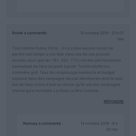
Roinik
a commenté :
13 octobre 2019 - 21 h 07
min
Tout comme Dubai, Doha… il n y a plus aucune raison de
perdre son temps à s’arrêter dans une de ces pseudo
escales alors que les 787, 350, 777x ont des performances
permettant de faire du point à point. Turkish bluffe tou
commère golf. Taux de remplissage médiocre et budget
explosé dans des campagne de pub démesurée dont le seul
but de faire croire à tout un chacun qu’ils ont une compagnie
d’envergure mondiale. La chute va être violente…
RÉPONDRE
Ramsey
a commenté :
14 octobre 2019 - 8 h
03 min