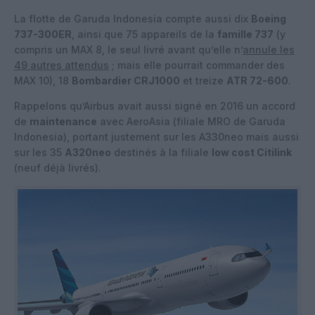
La flotte de Garuda Indonesia compte aussi dix
Boeing
737-300ER
, ainsi que 75 appareils de la
famille 737
(y
compris un MAX 8, le seul livré avant qu’elle n’
annule les
49 autres attendus
; mais elle pourrait commander des
MAX 10), 18
Bombardier CRJ1000
et treize
ATR 72-600
.
Rappelons qu’Airbus avait aussi signé en 2016 un accord
de
maintenance
avec AeroAsia (filiale MRO de Garuda
Indonesia), portant justement sur les A330neo mais aussi
sur les 35
A320neo
destinés à la filiale
low cost Citilink
(neuf déjà livrés).