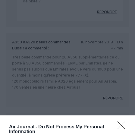
de piste ?
RÉPONDRE
A350 &A320 belles commandes
18 novembre 2019 - 13 h
Dubai !
a commenté :
47 min
Très belle commande pour 20 A350 supplémentaires ce qui
porte à 50 A350 commandés FERME par Emirates. (je ne
serais pas surpris que Emirates évolue vers du 1000 pour une
quantité, à moins qu’elle préfère le 777-X).
120 monocouloirs famille A320 également pour Air Arabia.
170 ventes en une heure chez Airbus !
RÉPONDRE
Fils de CDB AF
a commenté :
18 novembre 2019 - 14 h
Air Journal -
Do Not Process My Personal
43 min
Information