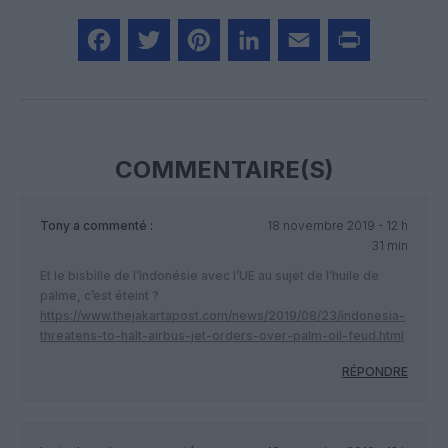
Facebook
Twitter
Pinterest
LinkedIn
Email
Print
COMMENTAIRE(S)
Tony
a commenté :
18 novembre 2019 - 12 h
31 min
Et le bisbille de l’Indonésie avec l’UE au sujet de l’huile de
palme, c’est éteint ?
https://www.thejakartapost.com/news/2019/08/23/indonesia-
threatens-to-halt-airbus-jet-orders-over-palm-oil-feud.html
RÉPONDRE