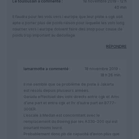
Le toulousain
a commenté :
18 novembre 2019 - 12 h
40 min
Il faudra pour les vols vers l europe que leur piste a cgk soit
apte a porter plus de poids raison pour laquelle les vols long
courrier vers l europe doivent faire des stop pour cause de
poids trop important au décollage
RÉPONDRE
lamarmotte
a commenté :
18 novembre 2019 -
18 h 26 min
Il me semble que ce problème de piste à Jakarta
est résolu depuis plusieurs années.
Garuda effectuait des vols directs entre cgk et Ams
d’une part et entre cgk et lhr d’autre part en B777-
300ER.
L’escale à Medan est concomitant avec le
remplacement du Boeing par les A330-200 qui est
pourtant moins lourd.
Probablement donc pb de capacité d’avion plus que