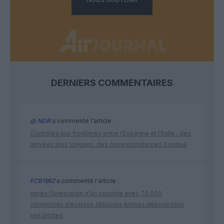
DERNIERS COMMENTAIRES
@ NDR
a commenté l'article :
Contrôles aux frontières entre l’Espagne et l’Italie : des
arrivées plus longues, des correspondances à risque
FCB1962
a commenté l'article :
Après l’arrestation d’un copilote avec 70 000
comprimés d’ecstasy, Malaysia Airlines dépiste tous
ses pilotes