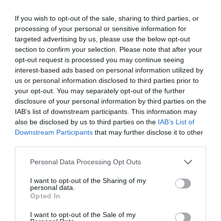
Emirates est compagnie de lancement du 777-9 et 8 avec
plus de 120 exemplaires commandés il ne commanderont
If you wish to opt-out of the sale, sharing to third parties, or
pas du 350-1000
processing of your personal or sensitive information for
targeted advertising by us, please use the below opt-out
RÉPONDRE
section to confirm your selection. Please note that after your
opt-out request is processed you may continue seeing
interest-based ads based on personal information utilized by
A350 & A320 BELLES
18 novembre 2019 -
us or personal information disclosed to third parties prior to
COMMANDES DUBAI !
a
15 h 57 min
your opt-out. You may separately opt-out of the further
commenté :
disclosure of your personal information by third parties on the
IAB’s list of downstream participants. This information may
On verra…
Ce n’est ni vous ni moi qui décidons.
also be disclosed by us to third parties on the
IAB’s List of
Le marché est sans cesse en évolution. Jamais figé
Downstream Participants
that may further disclose it to other
définitivement.
third parties.
Par exemple Qatar a converti cinq 900 en 1000.
Emirates aura à remplacer dans quelques temps
Personal Data Processing Opt Outs
des A380.
I want to opt-out of the Sharing of my
Et nouvelles autres possibilités si Airbus sort son
personal data.
1000ULR
Opted In
RÉPONDRE
I want to opt-out of the Sale of my