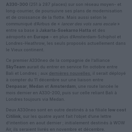
A330-300
(251 à 287 places) sur son réseau moyen- et
long-courrier, de poursuivre ses plans de modernisation
et de croissance de la flotte. Mais aussi selon le
communiqué d’Airbus de «
lancer des vols sans escale
»
entre sa base à
Jakarta-Soekarno Hatta
et des
aéroports en
Europe
– en plus d’Amsterdam-Schiphol et
Londres-Heathrow, les seuls proposés actuellement dans
le Vieux continent.
Ce premier A330neo de la compagnie de l’alliance
SkyTeam
aurait du entrer en service fin octobre entre
Bali et Londres ; aux
dernières nouvelles
, il serait déployé
à compter du 11 décembre sur une liaison entre
Denpasar
,
Medan
et
Amsterdam
, une route lancée le
mois dernier en A330-200, puis sur celle reliant Bali à
Londres toujours via Medan.
Deux A330neo sont en outre destinés à sa filiale
low cost
Citilink
, sur les quatre ayant fait l’objet d’une lettre
d’intention en aout dernier ; initialement destinés à WOW
Air, ils seraient livrés en novembre et décembre.