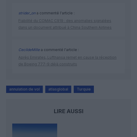
strider_on
a commenté l'article :
Fiabilité du COMAC C919 : des anomalies signalées
dans un document attribué à China Southern Airlines
CecildeMille
a commenté l'article :
Après Emirates, Lufthansa remet en cause la réception
de Boeing 777-9 déjà construits
annulation de vol
atlasglobal
Turquie
LIRE AUSSI