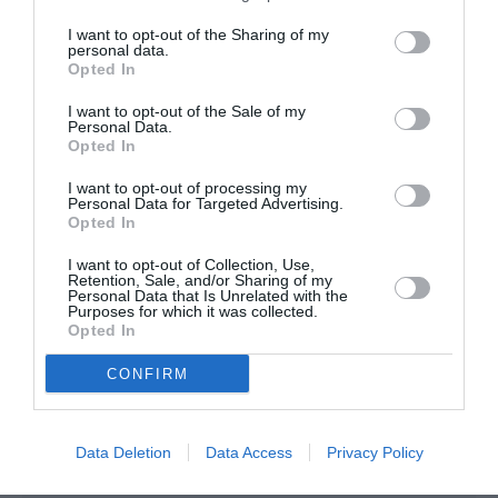
I want to opt-out of the Sharing of my
personal data.
Opted In
FAIRE UN DON
I want to opt-out of the Sale of my
Personal Data.
Appel aux lecteurs !
Opted In
Soutenez Air Journal participez
à son
I want to opt-out of processing my
développement !
Personal Data for Targeted Advertising.
Opted In
I want to opt-out of Collection, Use,
NOUS SOUTENIR
Retention, Sale, and/or Sharing of my
Personal Data that Is Unrelated with the
Purposes for which it was collected.
Opted In
CONFIRM
Data Deletion
Data Access
Privacy Policy
DERNIERS COMMENTAIRES