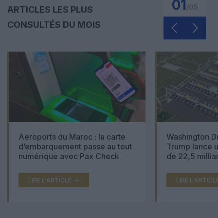
01
/
05
ARTICLES LES PLUS
CONSULTÉS DU MOIS
Aéroports du Maroc : la carte
Washington Du
d’embarquement passe au tout
Trump lance u
numérique avec Pax Check
de 22,5 millia
LIRE L'ARTICLE
LIRE L'ARTICL