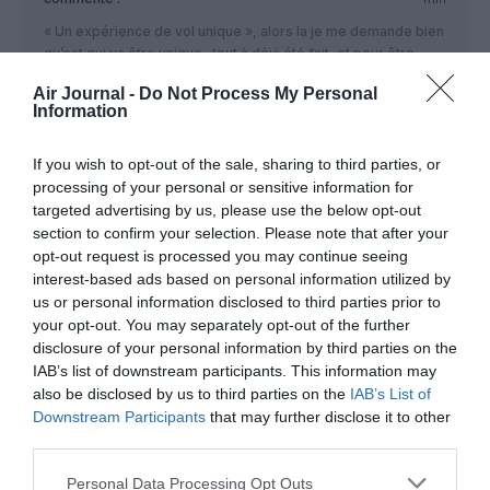
« Un expérience de vol unique », alors la je me demande bien
qu’est qui va être unique.. tout à déjà été fait, et pour être
rentable ça laisse très peux d’option. Les compagnies sont
Air Journal -
Do Not Process My Personal
toutes les mêmes, surtout low-cost.
Information
RÉPONDRE
If you wish to opt-out of the sale, sharing to third parties, or
processing of your personal or sensitive information for
targeted advertising by us, please use the below opt-out
Bencello
a commenté :
21 janvier 2020 - 12 h 15
section to confirm your selection. Please note that after your
min
opt-out request is processed you may continue seeing
interest-based ads based on personal information utilized by
Difficile de se faire une place entre Pegasus et Turkish
Airlines.
us or personal information disclosed to third parties prior to
Même en imaginant le concept de “compagnie clignotante”,
your opt-out. You may separately opt-out of the further
avec décollage intermittent…
disclosure of your personal information by third parties on the
IAB’s list of downstream participants. This information may
RÉPONDRE
also be disclosed by us to third parties on the
IAB’s List of
Downstream Participants
that may further disclose it to other
third parties.
LAISSER UN COMMENTAIRE
Personal Data Processing Opt Outs