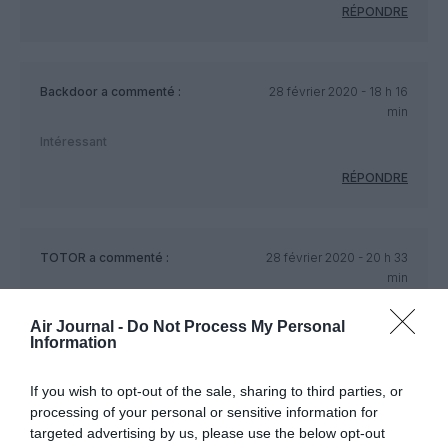
RÉPONDRE
Backdoor
a commenté :
28 février 2020 - 18 h 16
min
Intéressant
RÉPONDRE
TOTOR
a commenté :
28 février 2020 - 20 h 33
min
EZY Devrait ouvrir à Rennes
Air Journal -
Do Not Process My Personal
Malaga Marrakech Monastir y a du potentiel autour de ce
Information
bassin .
RÉPONDRE
If you wish to opt-out of the sale, sharing to third parties, or
processing of your personal or sensitive information for
targeted advertising by us, please use the below opt-out