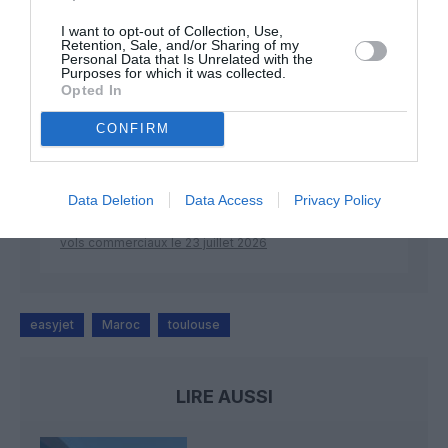
I want to opt-out of Collection, Use,
Retention, Sale, and/or Sharing of my
Personal Data that Is Unrelated with the
Purposes for which it was collected.
Kyle
a commenté l'article :
Opted In
SWISS : la rentabilité relance le débat sur son
autonomie au sein de Lufthansa Group
CONFIRM
NDR
a commenté l'article :
Data Deletion
Data Access
Privacy Policy
Le ciel n’a jamais été aussi chargé : record de 153 359
vols commerciaux le 23 juillet 2026
easyjet
Maroc
toulouse
LIRE AUSSI