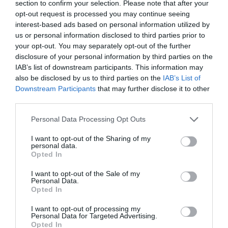
section to confirm your selection. Please note that after your
LAISSER UN COMMENTAIRE
opt-out request is processed you may continue seeing
interest-based ads based on personal information utilized by
us or personal information disclosed to third parties prior to
your opt-out. You may separately opt-out of the further
FAIRE UN DON
disclosure of your personal information by third parties on the
IAB’s list of downstream participants. This information may
also be disclosed by us to third parties on the
IAB’s List of
Appel aux lecteurs !
Downstream Participants
that may further disclose it to other
Soutenez Air Journal participez
à son
third parties.
développement !
Personal Data Processing Opt Outs
I want to opt-out of the Sharing of my
NOUS SOUTENIR
personal data.
Opted In
I want to opt-out of the Sale of my
Personal Data.
Opted In
I want to opt-out of processing my
Personal Data for Targeted Advertising.
Opted In
DERNIERS COMMENTAIRES