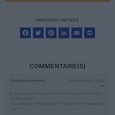
PARTAGER L'ARTICLE
Facebook
Twitter
Pinterest
LinkedIn
Email
Print
COMMENTAIRE(S)
Filoustyle
a commenté :
28 février 2020 - 10 h 21
min
Et allez encore le Maghreb la antepeluvienne destination en
Méditerranée ?
La Scandinavie c’est pour quand ?? Savent-ils même que cela
existe ??