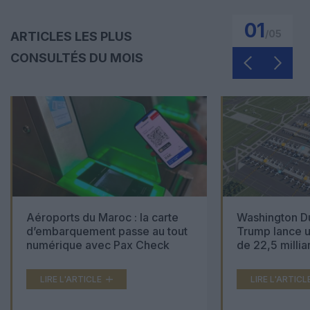
01
/
05
ARTICLES LES PLUS
CONSULTÉS DU MOIS
Aéroports du Maroc : la carte
Washington Du
d’embarquement passe au tout
Trump lance u
numérique avec Pax Check
de 22,5 millia
LIRE L'ARTICLE
LIRE L'ARTICL