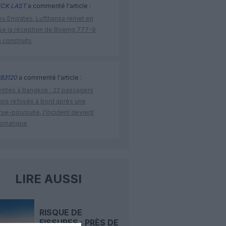
CK LAST
a commenté l'article :
ès Emirates, Lufthansa remet en
se la réception de Boeing 777-9
 construits
83120
a commenté l'article :
vilités à Bangkok : 22 passagers
nois refusés à bord après une
se-poursuite, l’incident devient
lomatique
LIRE AUSSI
RISQUE DE
FISSURES : PRÈS DE