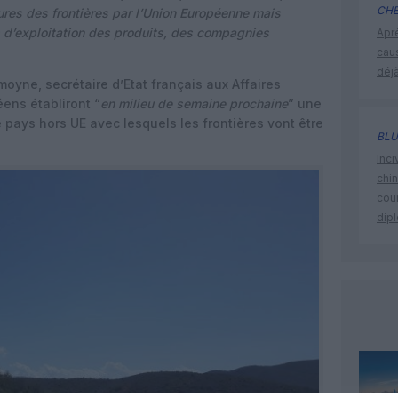
CHE
ures des frontières par l’Union Européenne mais
 d’exploitation des produits, des compagnies
Apr
cau
déjà
moyne, secrétaire d’Etat français aux Affaires
ens établiront “
en milieu de semaine prochaine
” une
 pays hors UE avec lesquels les frontières vont être
BLU
Inci
chi
cour
dip