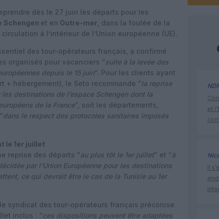
eprendre dès le 27 juin les départs pour les
e Schengen
et en
Outre-mer
, dans la foulée de la
 circulation à l’intérieur de l’Union européenne (UE).
essentiel des tour-opérateurs français, a confirmé
es organisés pour vacanciers “
suite à la levée des
 européennes depuis le 15 juin
“. Pour les clients ayant
ort + hébergement), le Seto recommande “
la reprise
ND
 les destinations de l’espace Schengen dont la
Cont
n européens de la France
“, soit les départements,
et l
“
dans le respect des protocoles sanitaires imposés
cor
le 1er juillet
e reprise des départs “
au plus tôt le 1er juillet
” et “
à
Nic
 décidée par l’Union Européenne pour les destinations
Il s
ttent, ce qui devrait être le cas de la Tunisie au 1er
endo
inte
 le syndicat des tour-opérateurs français préconise
let inclus : “
ces dispositions peuvent être adaptées