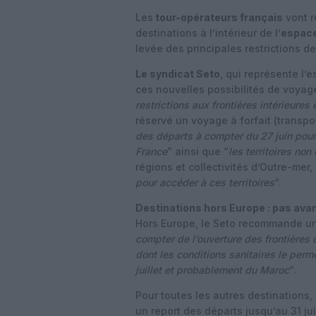
Les
tour-opérateurs français
vont r
destinations à l’intérieur de l’
espac
levée des principales restrictions de
Le syndicat Seto
, qui représente l’
ces nouvelles possibilités de voyag
restrictions aux frontières intérieures
réservé un voyage à forfait (transp
des départs à compter du 27 juin pour
France
” ainsi que “
les territoires no
régions et collectivités d’Outre-mer, 
pour accéder à ces territoires
“.
Destinations hors Europe : pas avant 
Hors Europe, le Seto recommande un
compter de l’ouverture des frontières
dont les conditions sanitaires le perme
juillet et probablement du Maroc
“.
Pour toutes les autres destinations,
un report des départs jusqu’au 31 juil