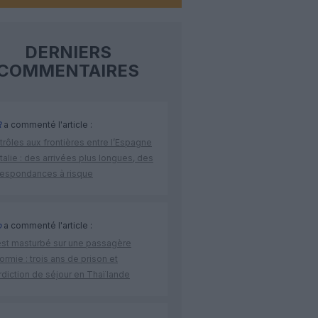
DERNIERS
COMMENTAIRES
R
a commenté l'article :
rôles aux frontières entre l’Espagne
’Italie : des arrivées plus longues, des
respondances à risque
o
a commenté l'article :
’est masturbé sur une passagère
rmie : trois ans de prison et
rdiction de séjour en Thaïlande