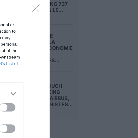
1 500 BOEING 737
MAX DANS LE...
sonal or
ection to
CARNET DE
ou may
VOYAGE : LA
 personal
CLASSE ECONOMIE
out of the
PREMIUM
 downstream
D’EMIRATES...
B’s List of
FARNBOROUGH
2026 : BOEING
DEVANCE AIRBUS,
LES MOTORISTES...