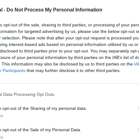
l -
Do Not Process My Personal Information
to opt-out of the sale, sharing to third parties, or processing of your per
formation for targeted advertising by us, please use the below opt-out s
r selection. Please note that after your opt-out request is processed y
eing interest-based ads based on personal information utilized by us or
disclosed to third parties prior to your opt-out. You may separately opt-
losure of your personal information by third parties on the IAB’s list of
. This information may also be disclosed by us to third parties on the
IA
@AJ
Participants
that may further disclose it to other third parties.
l Data Processing Opt Outs
z apprécié l’article ?
o opt-out of the Sharing of my personal data.
-nous, faites un don !
In
o opt-out of the Sale of my Personal Data.
OUS SOUTENIR
In