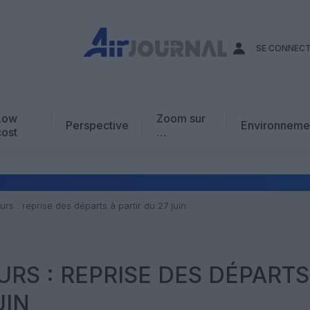
SE CONNEC
Low
Zoom sur
Perspective
Environneme
cost
…
Edito
En chiffres
Avis d’expert
rs : reprise des départs à partir du 27 juin
AJ Académie
Vidéo
RS : REPRISE DES DÉPARTS
UIN