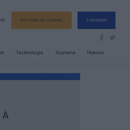
TER
SOUTENIR AIR JOURNAL
S'ABONNER
nt
Technologie
Tourisme
Histoire
Pratique
Hôtellerie
Voyages d’affaires
 À