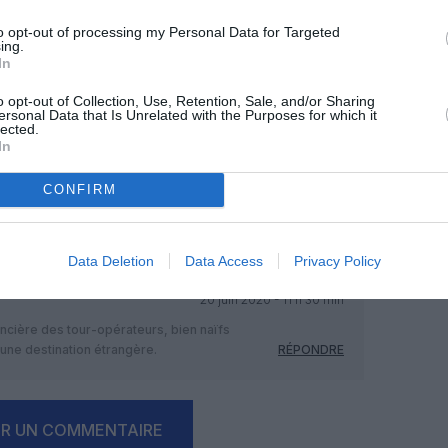
to opt-out of processing my Personal Data for Targeted
ing.
In
o opt-out of Collection, Use, Retention, Sale, and/or Sharing
ersonal Data that Is Unrelated with the Purposes for which it
lected.
In
Facebook
Twitter
Pinterest
LinkedIn
Email
Print
CONFIRM
MENTAIRE(S)
Data Deletion
Data Access
Privacy Policy
20 juin 2020 - 11 h 30 min
nancière des tour-opérateurs, bien naïfs
 une destination étrangère.
RÉPONDRE
ER UN COMMENTAIRE