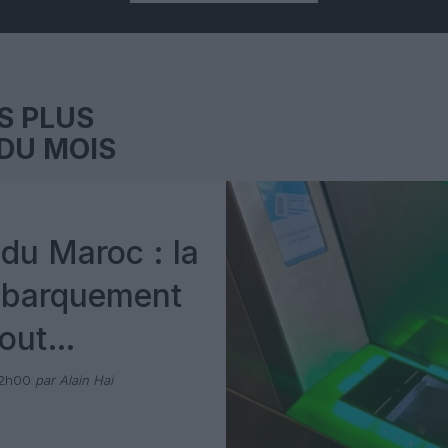
S PLUS
DU MOIS
du Maroc : la
mbarquement
out
 avec Pax
12h00
par Alain Hai