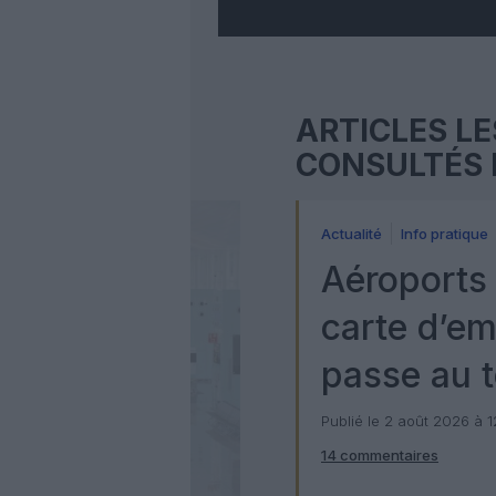
ARTICLES LE
CONSULTÉS 
Actualité
Info pratique
Aéroports 
carte d’e
passe au t
numérique
Publié le 2 août 2026 à 
14 commentaires
Check