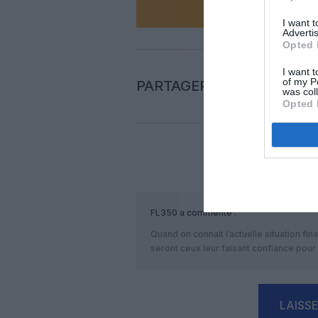
I want 
Advertis
Opted 
I want t
of my P
PARTAGER L'ARTICLE
was col
Opted 
COM
FL350
a commenté :
Quand on connait l’actuelle situation fi
seront ceux leur faisant confiance pour
LAISS