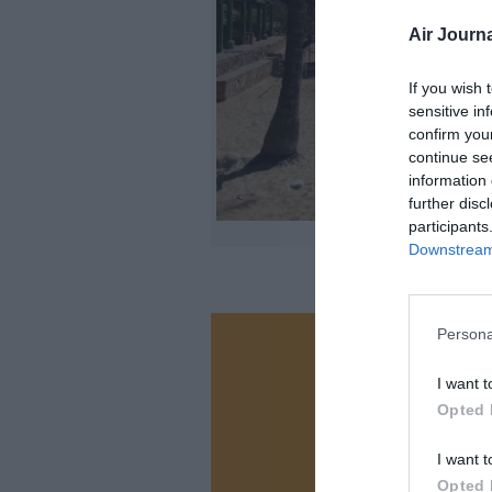
Air Journa
If you wish 
sensitive in
confirm you
continue se
information 
further disc
participants
Downstream 
Persona
Vous ave
I want t
Soutenez
Opted 
I want t
N
Opted 