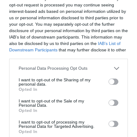
opt-out request is processed you may continue seeing
interest-based ads based on personal information utilized by
FAIRE UN DON
us or personal information disclosed to third parties prior to
your opt-out. You may separately opt-out of the further
disclosure of your personal information by third parties on the
Appel aux lecteurs !
IAB’s list of downstream participants. This information may
Soutenez Air Journal participez
à son
also be disclosed by us to third parties on the
IAB’s List of
développement !
Downstream Participants
that may further disclose it to other
third parties.
Personal Data Processing Opt Outs
NOUS SOUTENIR
I want to opt-out of the Sharing of my
personal data.
Opted In
I want to opt-out of the Sale of my
Personal Data.
Opted In
DERNIERS COMMENTAIRES
I want to opt-out of processing my
Personal Data for Targeted Advertising.
Opted In