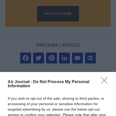
NOUS SOUTENIR
PARTAGER L'ARTICLE
Facebook
Twitter
Pinterest
LinkedIn
Email
Print
Air Journal -
Do Not Process My Personal
Information
Aucun commentaire !
If you wish to opt-out of the sale, sharing to third parties, or
processing of your personal or sensitive information for
LAISSER UN COMMENTAIRE
targeted advertising by us, please use the below opt-out
section to confirm your selection. Please note that after your