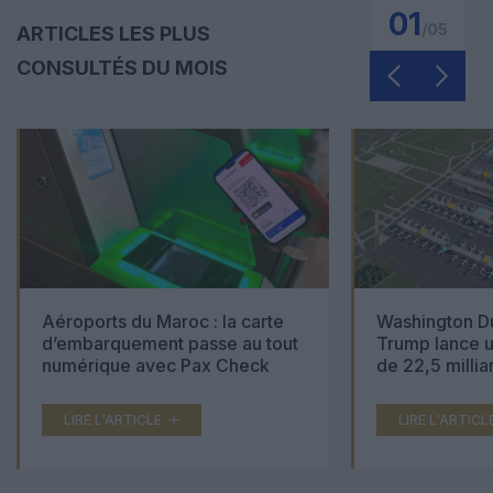
01
/
05
ARTICLES LES PLUS
CONSULTÉS DU MOIS
Aéroports du Maroc : la carte
Washington Du
d’embarquement passe au tout
Trump lance u
numérique avec Pax Check
de 22,5 millia
LIRE L'ARTICLE
LIRE L'ARTICL