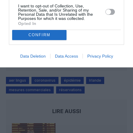
I want to opt-out of Collection, Use,
Manfou
a commenté l'article :
Retention, Sale, and/or Sharing of my
Pyramides, croisières et mer Rouge : l’Égypte mise sur
Personal Data that Is Unrelated with the
Purposes for which it was collected.
une saison record malgré le contexte géopolitique
Opted In
CONFIRM
Arn31
a commenté l'article :
Après Emirates, Lufthansa remet en cause la réception
Data Deletion
Data Access
Privacy Policy
de Boeing 777-9 déjà construits
aer lingus
coronavirus
épidémie
Irlande
mesures commerciales
réservations
LIRE AUSSI