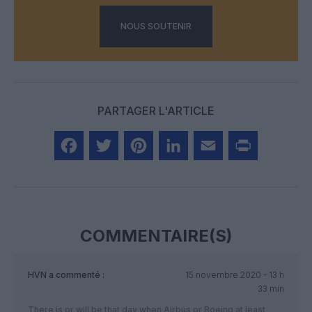
NOUS SOUTENIR
PARTAGER L'ARTICLE
Facebook
Twitter
Pinterest
LinkedIn
Email
Print
COMMENTAIRE(S)
HVN
a commenté :
15 novembre 2020 - 13 h
33 min
There is or will be that day when Airbus or Boeing at least