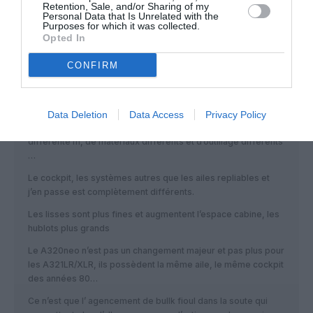
Retention, Sale, and/or Sharing of my
Personal Data that Is Unrelated with the
Purposes for which it was collected.
Checklist
a commenté :
16 novembre 2020 - 18 h
Opted In
04 min
CONFIRM
Filoustyle
Le 777-X possède des changements majeurs
Soyez raisonnable, les emmpenages, les ailes sont
Data Deletion
Data Access
Privacy Policy
entièrement nouveaux et de formes différentes, de taille
différente m, de matériaux différents et d’outillage différents
…
Le cockpit, les systèmes autres que les ailes repliables et
j’en passe est complètement différents.
Les lisses sont plus fines et augmentent l’espace cabine, les
hublots plus grands
Le A320neo n’est pas un changement majeur et pas plus pour
les A321LR/XLR, ils possèdent la même aile, le même cockpit
des années 80…
Ce n’est que l’ agencement de bullk fioul dans la soute qui