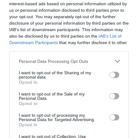
interest-based ads based on personal information utilized by
Il semble qu’il y a une bonne nouvelle à l’horizon
us or personal information disclosed to third parties prior to
your opt-out. You may separately opt-out of the further
On attend ça avec impatience…
disclosure of your personal information by third parties on the
IAB’s list of downstream participants. This information may
RÉPONDRE
also be disclosed by us to third parties on the
IAB’s List of
Downstream Participants
that may further disclose it to other
third parties.
Filoustyle
a commenté :
16 novembre 2020 -
14 h 11 min
Personal Data Processing Opt Outs
Vous ne trouvez pas que l’A321 LR ou XLR ne sont
I want to opt-out of the Sharing of my
pas de nouveaux programmes vous ???
personal data.
Regarder les fuselages de des A321 CEO et les
Opted In
NEO long range vous verrez la différence mais
visiblement vous voyez que ceux du triple 7
I want to opt-out of the Sale of my
Personal Data.
Pourtant il faudra bien ouvrir les yeux car ils vont
Opted In
déferler sur la planète entière il n’y a pas plus
aveugle que celui qui ne veut pas voir.
I want to opt-out of processing my
Personal Data for Targeted Advertising.
RÉPONDRE
Opted In
I want to opt-out of Collection, Use,