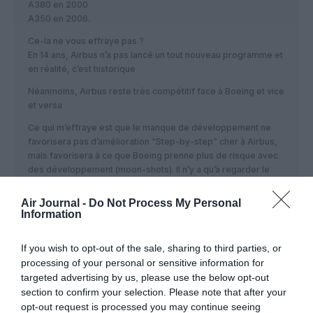
A380 en 2000
A350 en 2006.
Ce-la ne vous effraye pas ?
En 14 ans, Airbus n’a pas lancé un tout nouveau programme et
en réalité, c’est historique
Néanmoins, Airbus reste très compétitif face à Boeing et vice
et versa
Ce qui m’effraye est que le manque de développement ne
favorisera pas d’amélioration “Step-by-step” cher à Airbus,
mais favorisera à ce que Boeing prenne plus de risque avec
des développement (moon-shots). Il n’y a qu’à regarder le
constat des 20 derniers années pour le comprendre comme
l’accouchement douloureux du 787 Dreamliner par exemple
Air Journal -
Do Not Process My Personal
Information
Faut vraiment que les USA / Boeing lâchent l’affaire avec çà et
revenir sur la table et discuter de l’avenir.
If you wish to opt-out of the sale, sharing to third parties, or
D’autant plus que la Chine, est devenue une menace
processing of your personal or sensitive information for
potentielle en ce premier quart du 21e siècle. Pire encore,
targeted advertising by us, please use the below opt-out
lorsque nous savons que l’empire du milieu s’est allié avec les
section to confirm your selection. Please note that after your
russes pour produire un bi réacteur long courrier, très
opt-out request is processed you may continue seeing
ressemblant au 787 Dreamliner et A350-XWB.