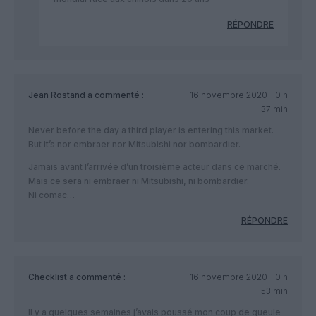
RÉPONDRE
Jean Rostand
a commenté :
16 novembre 2020 - 0 h
37 min
Never before the day a third player is entering this market.
But it’s nor embraer nor Mitsubishi nor bombardier.
Jamais avant l’arrivée d’un troisième acteur dans ce marché.
Mais ce sera ni embraer ni Mitsubishi, ni bombardier.
Ni comac…
RÉPONDRE
Checklist
a commenté :
16 novembre 2020 - 0 h
53 min
Il y a quelques semaines j’avais poussé mon coup de gueule