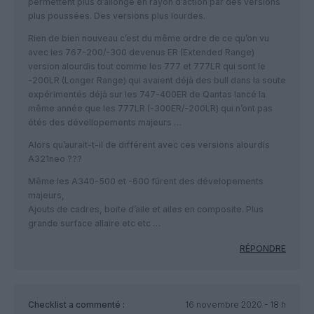
permettent plus d’allonge en rayon d’action par des versions
plus poussées. Des versions plus lourdes.
Rien de bien nouveau c’est du même ordre de ce qu’on vu
avec les 767-200/-300 devenus ER (Extended Range)
version alourdis tout comme les 777 et 777LR qui sont le
-200LR (Longer Range) qui avaient déjà des bull dans la soute
expérimentés déjà sur les 747-400ER de Qantas lancé la
même année que les 777LR (-300ER/-200LR) qui n’ont pas
étés des dévellopements majeurs …
Alors qu’aurait-t-il de différent avec ces versions alourdis
A321neo ???
Même les A340-500 et -600 fûrent des dévelopements
majeurs,
Ajouts de cadres, boite d’aile et ailes en composite. Plus
grande surface allaire etc etc …
RÉPONDRE
Checklist
a commenté :
16 novembre 2020 - 18 h