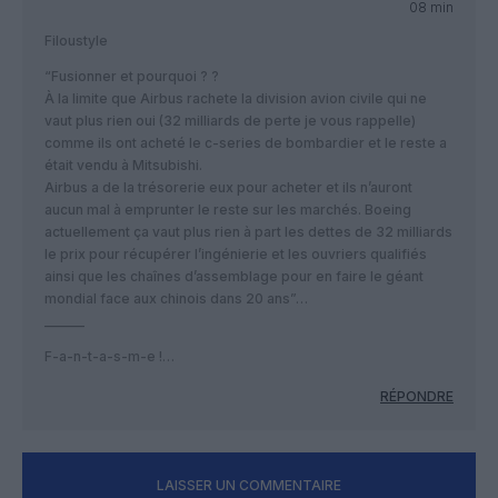
08 min
Filoustyle
“Fusionner et pourquoi ? ?
À la limite que Airbus rachete la division avion civile qui ne
vaut plus rien oui (32 milliards de perte je vous rappelle)
comme ils ont acheté le c-series de bombardier et le reste a
était vendu à Mitsubishi.
Airbus a de la trésorerie eux pour acheter et ils n’auront
aucun mal à emprunter le reste sur les marchés. Boeing
actuellement ça vaut plus rien à part les dettes de 32 milliards
le prix pour récupérer l’ingénierie et les ouvriers qualifiés
ainsi que les chaînes d’assemblage pour en faire le géant
mondial face aux chinois dans 20 ans”…
______
F-a-n-t-a-s-m-e !…
RÉPONDRE
LAISSER UN COMMENTAIRE