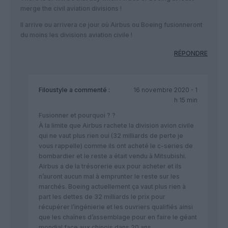
merge the civil aviation divisions !
Il arrive ou arrivera ce jour où Airbus ou Boeing fusionneront
du moins les divisions aviation civile !
RÉPONDRE
Filoustyle
a commenté :
16 novembre 2020 - 1
h 15 min
Fusionner et pourquoi ? ?
À la limite que Airbus rachete la division avion civile
qui ne vaut plus rien oui (32 milliards de perte je
vous rappelle) comme ils ont acheté le c-series de
bombardier et le reste a était vendu à Mitsubishi.
Airbus a de la trésorerie eux pour acheter et ils
n’auront aucun mal à emprunter le reste sur les
marchés. Boeing actuellement ça vaut plus rien à
part les dettes de 32 milliards le prix pour
récupérer l’ingénierie et les ouvriers qualifiés ainsi
que les chaînes d’assemblage pour en faire le géant
mondial face aux chinois dans 20 ans