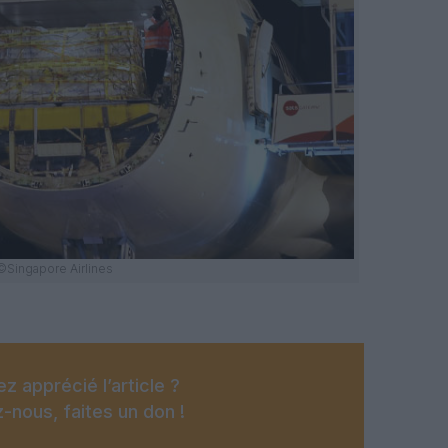
©Singapore Airlines
z apprécié l’article ?
-nous, faites un don !