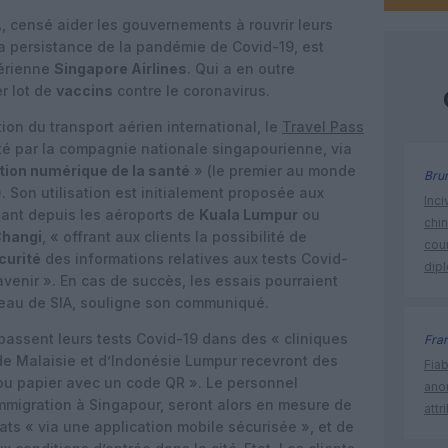
A
, censé aider les gouvernements à rouvrir leurs
la persistance de la pandémie de Covid-19, est
aérienne
Singapore Airlines
. Qui a en outre
r lot de
vaccins
contre le coronavirus.
tion du transport aérien international, le
Travel Pass
té par la compagnie nationale singapourienne, via
ation numérique de la santé
» (le premier au monde
Bru
. Son utilisation est initialement proposée aux
Inci
eant depuis les aéroports de
Kuala Lumpur
ou
chi
Changi
, « offrant aux clients la possibilité de
cour
curité
des informations relatives aux tests Covid-
dip
l’avenir ». En cas de succès, les essais pourraient
éseau de SIA, souligne son communiqué.
passent leurs tests Covid-19 dans des « cliniques
Fra
de Malaisie et d’Indonésie Lumpur recevront des
Fia
u papier avec un code QR ». Le personnel
ano
’immigration à Singapour, seront alors en mesure de
attr
ats « via une application mobile sécurisée », et de