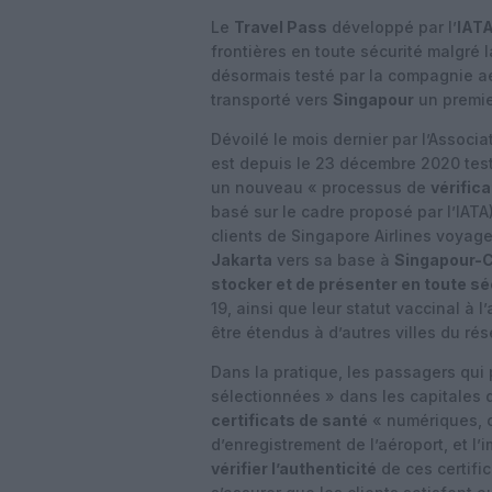
Le
Travel Pass
développé par l’
IAT
frontières en toute sécurité malgré 
désormais testé par la compagnie 
transporté vers
Singapour
un premie
Dévoilé le mois dernier par l’Associa
est depuis le 23 décembre 2020 tes
un nouveau « processus de
vérific
basé sur le cadre proposé par l’IATA)
clients de Singapore Airlines voyag
Jakarta
vers sa base à
Singapour-
stocker et de présenter en toute sé
19, ainsi que leur statut vaccinal à 
être étendus à d’autres villes du r
Dans la pratique, les passagers qui 
sélectionnées » dans les capitales 
certificats de santé
« numériques, o
d’enregistrement de l’aéroport, et l
vérifier l’authenticité
de ces certific