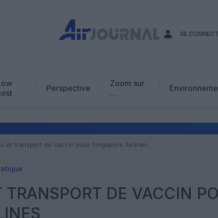
SE CONNEC
Low
Zoom sur
Perspective
Environneme
cost
…
Edito
En chiffres
Avis d’expert
s et transport de vaccin pour Singapore Airlines
AJ Académie
ratique
Vidéo
T TRANSPORT DE VACCIN P
LINES