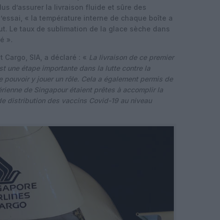
lus d’assurer la livraison fluide et sûre des
l’essai, « la température interne de chaque boîte a
ut. Le taux de sublimation de la glace sèche dans
é ».
 Cargo, SIA, a déclaré : «
La livraison de ce premier
t une étape importante dans la lutte contre la
pouvoir y jouer un rôle. Cela a également permis de
érienne de Singapour étaient prêtes à accomplir la
de distribution des vaccins Covid-19 au niveau