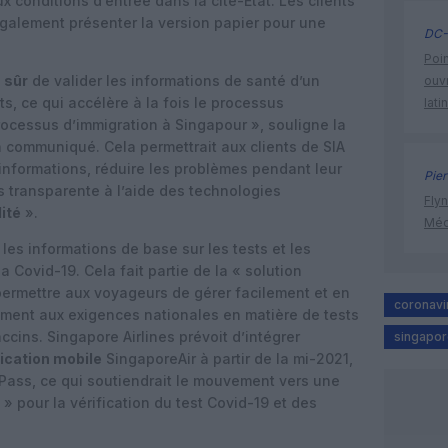
ux conditions d’entrée dans la cité-Etat. Les clients
galement présenter la version papier pour une
DC-
Poin
s sûr
de valider les informations de santé d’un
ouvr
s, ce qui accélère à la fois le processus
lati
processus d’immigration à Singapour », souligne la
communiqué. Cela permettrait aux clients de SIA
 informations, réduire les problèmes pendant leur
Pier
s transparente à l’aide des technologies
Flyn
ité
».
Méd
a les informations de base sur les tests et les
a Covid-19. Cela fait partie de la « solution
 permettre aux voyageurs de gérer facilement et en
coronavi
ément aux exigences nationales en matière de tests
ccins. Singapore Airlines prévoit d’intégrer
singapore
lication mobile
SingaporeAir à partir de la mi-2021,
l Pass, ce qui soutiendrait le mouvement vers une
 » pour la vérification du test Covid-19 et des