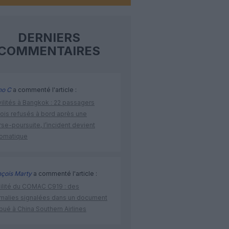
DERNIERS
COMMENTAIRES
no C
a commenté l'article :
vilités à Bangkok : 22 passagers
nois refusés à bord après une
se-poursuite, l’incident devient
lomatique
nçois Marty
a commenté l'article :
bilité du COMAC C919 : des
malies signalées dans un document
ibué à China Southern Airlines