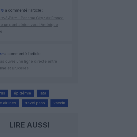
10
a commenté l'article :
te‑à‑Pitre – Panama City : Air France
e un pont aérien vers l’Amérique
ne
re
a commenté l'article :
as ouvre une ligne directe entre
ine et Bruxelles
rus
épidémie
iata
 airlines
travel pass
vaccin
LIRE AUSSI