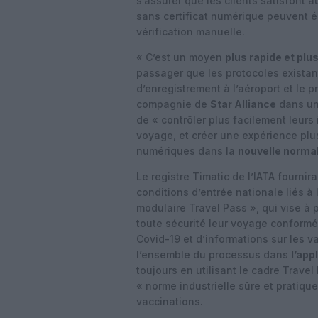
s’assurer que les clients satisfont a
sans certificat numérique peuvent é
vérification manuelle.
« C’est un moyen
plus rapide et plu
passager que les protocoles existant
d’enregistrement à l’aéroport et le 
compagnie de
Star Alliance
dans un 
de « contrôler plus facilement leurs
voyage, et créer une expérience plu
numériques dans la
nouvelle normal
Le registre Timatic de l’IATA fournir
conditions d’entrée nationale liés à l
modulaire Travel Pass », qui vise à
toute sécurité leur voyage conform
Covid-19 et d’informations sur les va
l’ensemble du processus dans
l’app
toujours en utilisant le cadre Trave
« norme industrielle sûre et pratique
vaccinations.