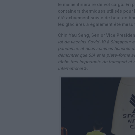
le même itinéraire de vol cargo. En p
containers thermiques utilisés pour 
été activement suivie de bout en bo
les glacières a également été mesur
Chin Yau Seng, Senior Vice President
lot de vaccins Covid-19 à Singapour es
pandémie, et nous sommes honorés de 
démontrer que SIA et la plate-forme a
tâche très importante de transport et 
international
».