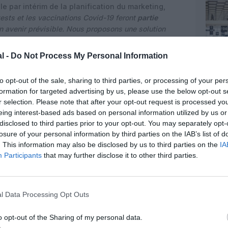
e par intérim de la planification du marketing,
tests et les vaccinations Covid-19 feront
partie
n avenir prévisible. Nous proposons une solution
imple et sécurisée de ces informations, et soutient la
 après cette pandémie. L’utilisation du solide système
l -
Do Not Process My Personal Information
ment à nos clients et aux gouvernements l’assurance
et à l’authenticité des informations sur les tests et les
to opt-out of the sale, sharing to third parties, or processing of your per
formation for targeted advertising by us, please use the below opt-out s
r selection. Please note that after your opt-out request is processed y
 de l’IATA pour les aéroports, les passagers, le fret
eing interest-based ads based on personal information utilized by us or
iat avec Singapore Airlines pour le premier
disclosed to third parties prior to your opt-out. You may separately opt-
tic Covid-19 du IATA Travel Pass est un grand pas en
losure of your personal information by third parties on the IAB’s list of
ue les gens peuvent retourner voyager avec
. This information may also be disclosed by us to third parties on the
IA
 les conditions d’entrée du gouvernement Covid-19.
Participants
that may further disclose it to other third parties.
nctionnalités supplémentaires
au cours de la nouvelle
 les clients de SIA seront parmi les premiers à
 frontières par les gouvernements en imposant des tests
cquise grâce à la collaboration aide à préparer le
l Data Processing Opt Outs
A Travel Pass
».
o opt-out of the Sharing of my personal data.
novembre l’IATA soulignait avoir travaillé avec