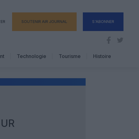
TER
SOUTENIR AIR JOURNAL
S'ABONNER
nt
Technologie
Tourisme
Histoire
Pratique
Hôtellerie
Voyages d’affaires
OUR