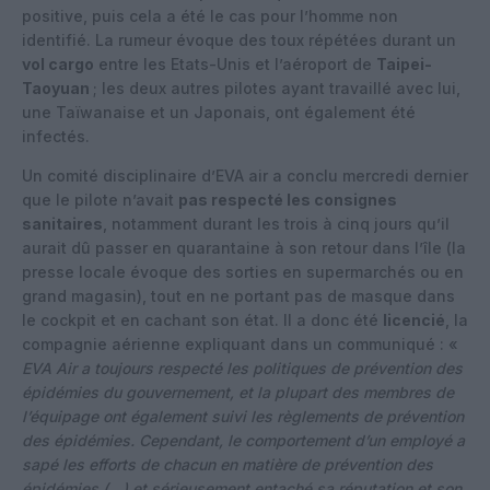
positive, puis cela a été le cas pour l’homme non
identifié. La rumeur évoque des toux répétées durant un
vol cargo
entre les Etats-Unis et l’aéroport de
Taipei-
Taoyuan
; les deux autres pilotes ayant travaillé avec lui,
une Taïwanaise et un Japonais, ont également été
infectés.
Un comité disciplinaire d’EVA air a conclu mercredi dernier
que le pilote n’avait
pas respecté les consignes
sanitaires
, notamment durant les trois à cinq jours qu’il
aurait dû passer en quarantaine à son retour dans l’île (la
presse locale évoque des sorties en supermarchés ou en
grand magasin), tout en ne portant pas de masque dans
le cockpit et en cachant son état. Il a donc été
licencié
, la
compagnie aérienne expliquant dans un communiqué : «
EVA Air a toujours respecté les politiques de prévention des
épidémies du gouvernement, et la plupart des membres de
l’équipage ont également suivi les règlements de prévention
des épidémies. Cependant, le comportement d’un employé a
sapé les efforts de chacun en matière de prévention des
épidémies (…) et sérieusement entaché sa réputation et son