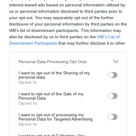
interest-based ads based on personal information utilized by
Quel commentaire incroyablement stupide !
us or personal information disclosed to third parties prior to
Taïwan, la Nouvelle-Zélande ou encore l’Australie
your opt-out. You may separately opt-out of the further
ont parfaitement géré la crise pandémique, pour le
disclosure of your personal information by third parties on the
plus grand bien de leurs ressortissants et résidents,
IAB’s list of downstream participants. This information may
ne vous en déplaise.
also be disclosed by us to third parties on the
IAB’s List of
La dictature macronienne ne saurait en dire autant,
Downstream Participants
that may further disclose it to other
ce qui rend jaloux et fous de rage les thuriféraires
third parties.
du roi des incompétents.
RÉPONDRE
Personal Data Processing Opt Outs
I want to opt-out of the Sharing of my
personal data.
Opted In
arnold
a commenté :
29 décembre 2020 - 20 h
I want to opt-out of the Sale of my
11 min
Personal Data.
Opted In
Le délire continue..
I want to opt-out of processing my
RÉPONDRE
Personal Data for Targeted Advertising.
Opted In
I want to opt-out of Collection, Use,