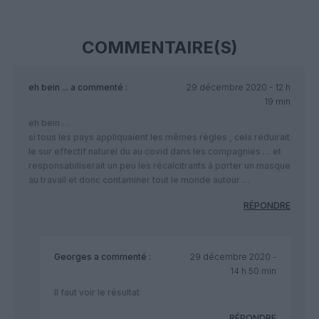
COMMENTAIRE(S)
eh bein ...
a commenté :
29 décembre 2020 - 12 h
19 min
eh bein …
si tous les pays appliquaient les mêmes règles , cela réduirait
le sur effectif naturel du au covid dans les compagnies … et
responsabiliserait un peu les récalcitrants à porter un masque
au travail et donc contaminer tout le monde autour …
RÉPONDRE
Georges
a commenté :
29 décembre 2020 -
14 h 50 min
Il faut voir le résultat
RÉPONDRE