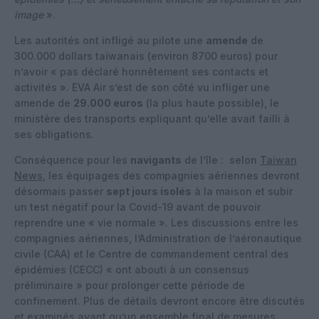
image
».
Les autorités ont infligé au pilote une
amende
de
300.000 dollars taïwanais (environ 8700 euros) pour
n’avoir « pas déclaré honnêtement ses contacts et
activités ». EVA Air s’est de son côté vu infliger une
amende de
29.000 euros
(la plus haute possible), le
ministère des transports expliquant qu’elle avait failli à
ses obligations.
Conséquence pour les
navigants
de l’île : selon
Taiwan
News
, les équipages des compagnies aériennes devront
désormais passer
sept jours isolés
à la maison et subir
un test négatif pour la Covid-19 avant de pouvoir
reprendre une « vie normale ». Les discussions entre les
compagnies aériennes, l’Administration de l’aéronautique
civile (CAA) et le Centre de commandement central des
épidémies (CECC) « ont abouti à un consensus
préliminaire » pour prolonger cette période de
confinement. Plus de détails devront encore être discutés
et examinés avant qu’un ensemble final de mesures