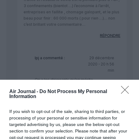
3 confinements (bientot …) l’economie à l’arrêt,
entreprises en faillite , chomage galopant, et le plus
beau pour finir : 60 000 morts ( pour rien …)… non
c’est brillant votre commentaire…
RÉPONDRE
lpj
a commenté :
29 décembre
2020 - 20 h 56
min
On a les dirigeants qu’on mérite ….
Les taïwanais ont de la chance de .. savoir
Air Journal -
Do Not Process My Personal
choisir les bons !
Information
RÉPONDRE
If you wish to opt-out of the sale, sharing to third parties, or
processing of your personal or sensitive information for
targeted advertising by us, please use the below opt-out
section to confirm your selection. Please note that after your
Shôgun
a commenté :
31 décembre 2020 -
16 h 42 min
opt-out request is processed you may continue seeing