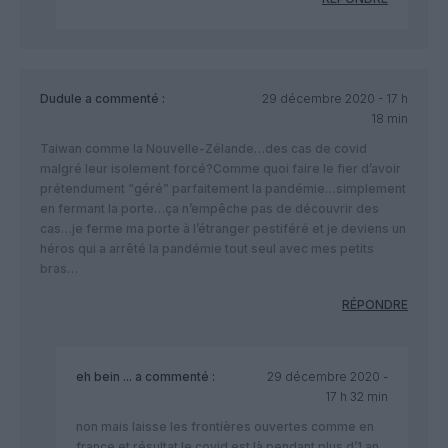
Dudule
a commenté :
29 décembre 2020 - 17 h
18 min
Taiwan comme la Nouvelle-Zélande…des cas de covid
malgré leur isolement forcé?Comme quoi faire le fier d’avoir
prétendument “géré” parfaitement la pandémie…simplement
en fermant la porte…ça n’empêche pas de découvrir des
cas…je ferme ma porte à l’étranger pestiféré et je deviens un
héros qui a arrêté la pandémie tout seul avec mes petits
bras…
RÉPONDRE
eh bein ...
a commenté :
29 décembre 2020 -
17 h 32 min
non mais laisse les frontières ouvertes comme en
france et résultat le covid est là pendant plus d’1 an ,