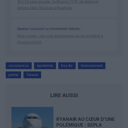
19 h 23 sans escale : le Boeing 777F de National
Airlines relie l’Écosse à l’Australie
Badissi novembri
a commenté l'article :
Nice–Corse : ces vols électriques qui se profilent à
l’horizon 2030
coronavirus
épidémie
Eva Air
licenciement
pilote
Taiwan
LIRE AUSSI
RYANAIR AU CŒUR D’UNE
POLÉMIQUE : SEPLA