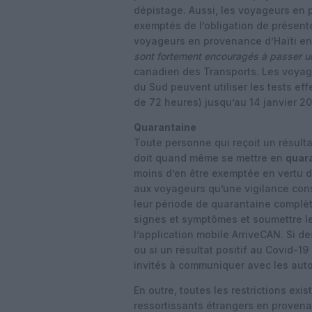
dépistage. Aussi, les voyageurs en
exemptés de l’obligation de présente
voyageurs en provenance d’Haïti en
sont fortement encouragés à passer un
canadien des Transports. Les voyag
du Sud peuvent utiliser les tests ef
de 72 heures) jusqu’au 14 janvier 20
Quarantaine
Toute personne qui reçoit un résulta
doit quand même se mettre en
quara
moins d’en être exemptée en vertu de
aux voyageurs qu’une vigilance cons
leur période de quarantaine complète
signes et symptômes et soumettre les
l’application mobile ArriveCAN. Si 
ou si un résultat positif au Covid-1
invités à communiquer avec les auto
En outre, toutes les restrictions e
ressortissants étrangers en proven