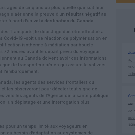
urs âgés de cinq ans ou plus, quelle que soit leur
mpagnie aérienne la preuve d’un
résultat négatif au
ter à bord d’un
vol à destination du Canada
.
 des Transports, le dépistage doit être effectué à
ts
Covid-19 -soit une réaction de polymérisation en
lification isotherme à médiation par boucle
les 72 heures avant le départ prévu du voyageur
Avia
viennent au Canada doivent avoir ces informations
Poin
uoi le transporteur aérien qui assure le vol vers
ouvr
t l’embarquement.
lati
anada, les agents des services frontaliers du
et les observeront pour déceler tout signe de
és vers les agents de l’Agence de la santé publique
Pont
n, un dépistage et une interrogation plus
comm
Poin
ouvr
lati
rtes pour un temps limité aux voyageurs en
son du besoin d’adaptation aux systèmes de