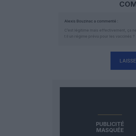
COM
Alexis Bouzinac
a commenté :
C’est légitime mais effectivement, ça n
t il un régime prévu pour les vaccinés ?
LAISS
PUBLICITÉ
MASQUÉE