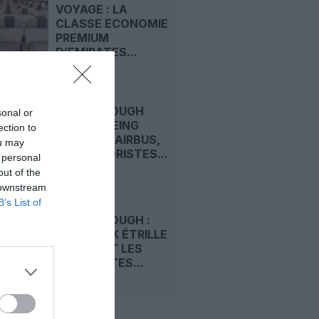
VOYAGE : LA
CLASSE ECONOMIE
PREMIUM
D’EMIRATES...
FARNBOROUGH
sonal or
2026 : BOEING
ection to
DEVANCE AIRBUS,
ou may
LES MOTORISTES...
 personal
out of the
 downstream
B’s List of
FARNBOROUGH :
TIM CLARK ÉTRILLE
BOEING ET LES
MOTORISTES...