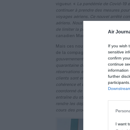
vigueur. «
La pandémie de Covid-19 est
continuer à prendre des mesures pour 
voyages aériens. Ce nouvel arrêté con
aériens. Nous continuons à évaluer les
de limiter la propagation de la COVID
Air Journa
canadien Marc Garneau.
If you wish 
Mais ces nouvelles mesures sanitai
sensitive in
de la compagnie aérienne WestJet : 
confirm you
gouvernement fédéral le 31 décembre au
continue se
quarantaine de 14 jours, nous avons c
information 
réservations et un nombre d’annulatio
further disc
clients sont encore une fois victimes
participants
cohérence et de constance. Au cours 
Downstream 
coordonné de tests de dépistage en so
entraîne du stress et de la confusion 
rendre les déplacements inabordables
cours des prochaines années.
»
Persona
I want t