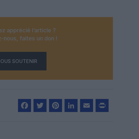
z apprécié l’article ?
-nous, faites un don !
OUS SOUTENIR
Facebook
Twitter
Pinterest
LinkedIn
Email
Print