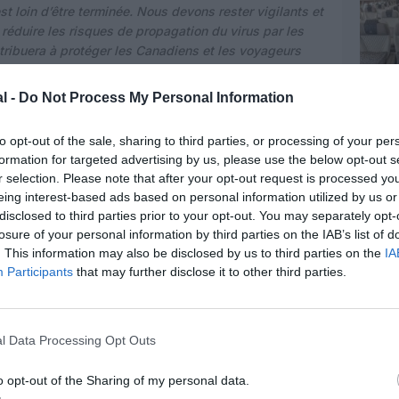
 loin d’être terminée. Nous devons rester vigilants et
réduire les risques de propagation du virus par les
tribuera à protéger les Canadiens et les voyageurs
 risques pour la santé publique, tout en nous efforçant
-19 au Canada
», a déclaré le ministre des Transports
l -
Do Not Process My Personal Information
to opt-out of the sale, sharing to third parties, or processing of your per
res sont jugées incohérentes, selon Ed Sims, PDG
formation for targeted advertising by us, please use the below opt-out s
« I
mmédiatement après l’annonce faite par le
r selection. Please note that after your opt-out request is processed y
 sujet des tests à l’arrivée, et avec le maintien de la
eing interest-based ads based on personal information utilized by us or
onstaté une réduction importante des nouvelles
disclosed to third parties prior to your opt-out. You may separately opt-
ns sans précédent. L’industrie du voyage et ses
losure of your personal information by third parties on the IAB’s list of
 d’une politique gouvernementale qui manque de
. This information may also be disclosed by us to third parties on the
IA
des 10 derniers mois, nous avons préconisé un régime
Participants
that may further disclose it to other third parties.
l canadien. Mais cette nouvelle mesure précipitée
inutiles auprès des voyageurs canadiens et pourrait
, impossibles et inaccessibles pour les Canadiens au
l Data Processing Opt Outs
o opt-out of the Sharing of my personal data.