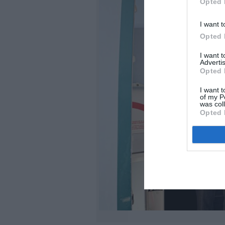
Opted 
I want t
Opted 
I want 
Advertis
Opted 
I want t
of my P
was col
Opted 