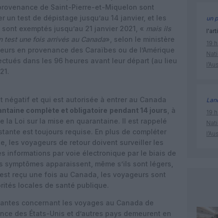
 provenance de Saint-Pierre-et-Miquelon sont
r un test de dépistage jusqu’au 14 janvier, et les
un p
 sont exemptés jusqu’au 21 janvier 2021, «
mais ils
l'art
 test une fois arrivés au Canada
», selon le ministère
19 h
eurs en provenance des Caraïbes ou de l’Amérique
Nati
fectués dans les 96 heures avant leur départ (au lieu
l’Au
21.
t négatif et qui est autorisée à entrer au Canada
Lan
ntaine complète et obligatoire
pendant 14 jours
, à
19 h
 la Loi sur la mise en quarantaine. Il est rappelé
Nati
tante est toujours requise. En plus de compléter
l’Au
, les voyageurs de retour doivent surveiller les
 informations par voie électronique par le biais de
des symptômes apparaissent, même s’ils sont légers,
9 est reçu une fois au Canada, les voyageurs sont
rités locales de santé publique.
xistantes concernant les voyages au Canada de
ance des États-Unis et d’autres pays demeurent en