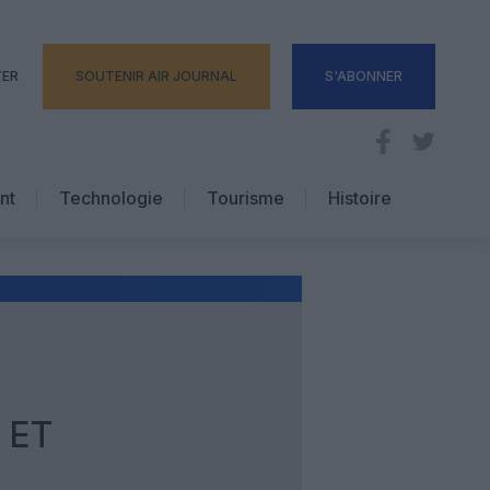
TER
SOUTENIR AIR JOURNAL
S'ABONNER
nt
Technologie
Tourisme
Histoire
Pratique
Hôtellerie
Voyages d’affaires
 ET