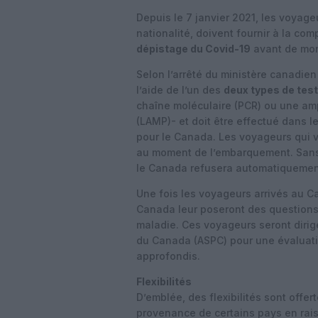
Depuis le 7 janvier 2021, les voyage
nationalité, doivent fournir à la co
dépistage du Covid-19
avant de mon
Selon l’arrêté du ministère canadien
l’aide de l’un des
deux types de tes
chaîne moléculaire (PCR) ou une amp
(LAMP)- et doit être effectué dans 
pour le Canada. Les voyageurs qui 
au moment de l’embarquement. Sans q
le Canada refusera automatiquemen
Une fois les voyageurs arrivés au C
Canada leur poseront des questions 
maladie. Ces voyageurs seront dirig
du Canada (ASPC) pour une évaluatio
approfondis.
Flexibilités
D’emblée, des flexibilités sont offe
provenance de certains pays en rai