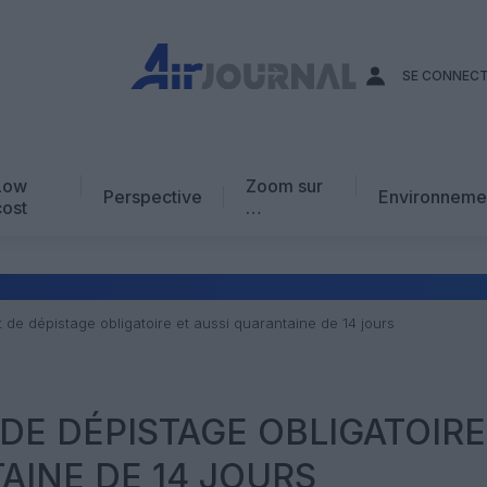
SE CONNEC
Low
Zoom sur
Perspective
Environneme
cost
…
Edito
En chiffres
Avis d’expert
 de dépistage obligatoire et aussi quarantaine de 14 jours
AJ Académie
Vidéo
 DE DÉPISTAGE OBLIGATOIRE
AINE DE 14 JOURS