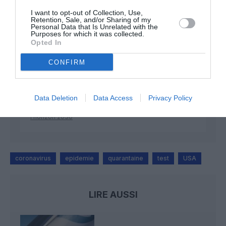
I want to opt-out of Collection, Use,
Retention, Sale, and/or Sharing of my
Personal Data that Is Unrelated with the
Mathématiques
a commenté l'article :
Purposes for which it was collected.
Opted In
19 h 23 sans escale : le Boeing 777F de National
Airlines relie l’Écosse à l’Australie
CONFIRM
Badissi novembri
a commenté l'article :
Data Deletion
Data Access
Privacy Policy
Nice–Corse : ces vols électriques qui se profilent à
l’horizon 2030
coronavirus
epidemie
quarantaine
test
USA
LIRE AUSSI