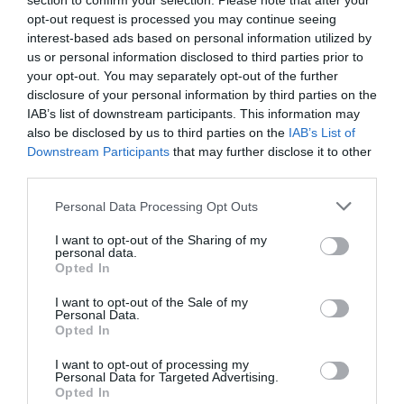
section to confirm your selection. Please note that after your
LAISSER UN COMMENTAIRE
opt-out request is processed you may continue seeing
interest-based ads based on personal information utilized by
us or personal information disclosed to third parties prior to
your opt-out. You may separately opt-out of the further
FAIRE UN DON
disclosure of your personal information by third parties on the
IAB’s list of downstream participants. This information may
Appel aux lecteurs !
also be disclosed by us to third parties on the
IAB’s List of
Downstream Participants
that may further disclose it to other
Soutenez Air Journal participez
à son
third parties.
développement !
Personal Data Processing Opt Outs
I want to opt-out of the Sharing of my
NOUS SOUTENIR
personal data.
Opted In
I want to opt-out of the Sale of my
Personal Data.
Opted In
I want to opt-out of processing my
Personal Data for Targeted Advertising.
DERNIERS COMMENTAIRES
Opted In