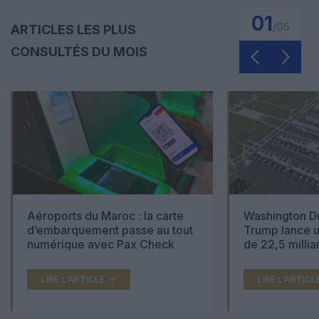
01
/
05
ARTICLES LES PLUS
CONSULTÉS DU MOIS
Aéroports du Maroc : la carte
Washington Du
d’embarquement passe au tout
Trump lance u
numérique avec Pax Check
de 22,5 millia
LIRE L'ARTICLE
LIRE L'ARTICL