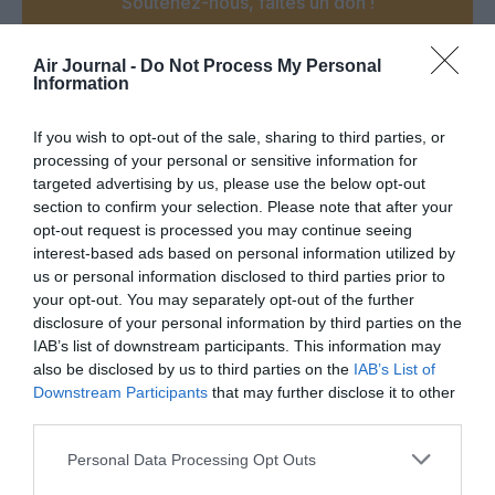
Soutenez-nous, faites un don !
Air Journal -
Do Not Process My Personal
NOUS SOUTENIR
Information
If you wish to opt-out of the sale, sharing to third parties, or
processing of your personal or sensitive information for
targeted advertising by us, please use the below opt-out
PARTAGER L'ARTICLE
section to confirm your selection. Please note that after your
opt-out request is processed you may continue seeing
interest-based ads based on personal information utilized by
us or personal information disclosed to third parties prior to
your opt-out. You may separately opt-out of the further
Facebook
Twitter
Pinterest
LinkedIn
Email
Print
disclosure of your personal information by third parties on the
IAB’s list of downstream participants. This information may
also be disclosed by us to third parties on the
IAB’s List of
Downstream Participants
that may further disclose it to other
Aucun commentaire !
third parties.
Personal Data Processing Opt Outs
LAISSER UN COMMENTAIRE