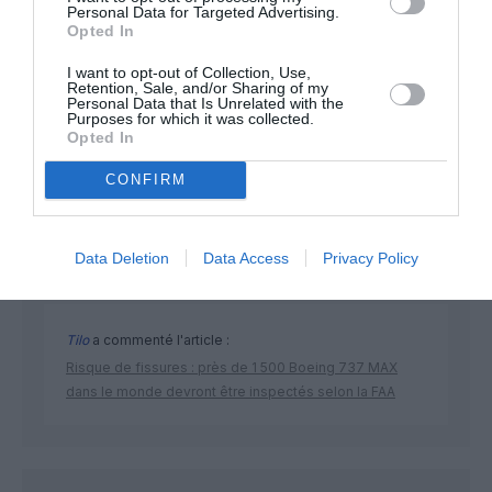
Personal Data for Targeted Advertising.
Opted In
I want to opt-out of Collection, Use,
Retention, Sale, and/or Sharing of my
Personal Data that Is Unrelated with the
Purposes for which it was collected.
DERNIERS COMMENTAIRES
Opted In
CONFIRM
Albatros13
a commenté l'article :
Pointe‑à‑Pitre – Panama City : Air France ouvre un pont
Data Deletion
Data Access
Privacy Policy
aérien vers l’Amérique latine
Tilo
a commenté l'article :
Risque de fissures : près de 1 500 Boeing 737 MAX
dans le monde devront être inspectés selon la FAA