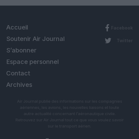
Accueil
Facebook
Soutenir Air Journal
Twitter
S’abonner
Espace personnel
Contact
Archives
Air Journal publie des informations sur les compagnies
aériennes, les avions, les nouvelles liaisons et toute
autre actualité concernant l’aéronautique civile.
Retrouvez sur Air Journal tout ce que vous voulez savoir
sur le transport aérien.