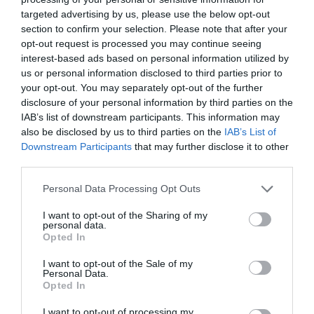
targeted advertising by us, please use the below opt-out
RÉPONDRE
section to confirm your selection. Please note that after your
opt-out request is processed you may continue seeing
interest-based ads based on personal information utilized by
us or personal information disclosed to third parties prior to
your opt-out. You may separately opt-out of the further
LAISSER UN COMMENTAIRE
disclosure of your personal information by third parties on the
IAB’s list of downstream participants. This information may
also be disclosed by us to third parties on the
IAB’s List of
Downstream Participants
that may further disclose it to other
FAIRE UN DON
third parties.
Personal Data Processing Opt Outs
Appel aux lecteurs !
Soutenez Air Journal participez
à son
I want to opt-out of the Sharing of my
personal data.
développement !
Opted In
I want to opt-out of the Sale of my
Personal Data.
NOUS SOUTENIR
Opted In
I want to opt-out of processing my