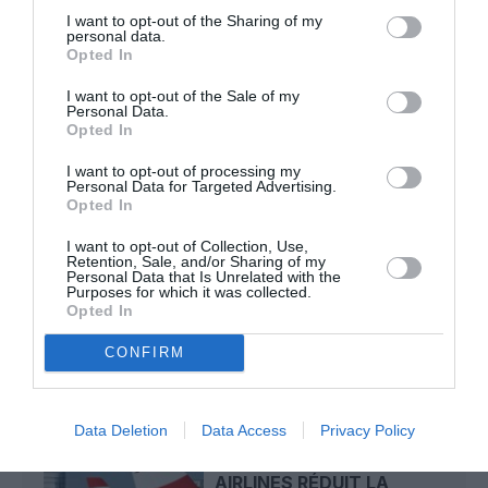
Mathématiques
a commenté l'article :
I want to opt-out of the Sharing of my
personal data.
19 h 23 sans escale : le Boeing 777F de National
Opted In
Airlines relie l’Écosse à l’Australie
I want to opt-out of the Sale of my
Personal Data.
Opted In
Badissi novembri
a commenté l'article :
I want to opt-out of processing my
Nice–Corse : ces vols électriques qui se profilent à
Personal Data for Targeted Advertising.
l’horizon 2030
Opted In
I want to opt-out of Collection, Use,
Retention, Sale, and/or Sharing of my
Personal Data that Is Unrelated with the
austrian airlines
Purposes for which it was collected.
Opted In
CONFIRM
LIRE AUSSI
Data Deletion
Data Access
Privacy Policy
A VIENNE, AUSTRIAN
AIRLINES RÉDUIT LA