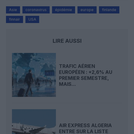
Asie
coronavirus
épidémie
europe
finlande
finnair
USA
LIRE AUSSI
TRAFIC AÉRIEN
EUROPÉEN : +2,6% AU
PREMIER SEMESTRE,
MAIS...
AIR EXPRESS ALGERIA
ENTRE SUR LA LISTE