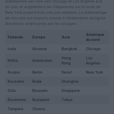
redémarrera ses vols vers Chicago et Los Angeles à la
mi-juin, et augmentera les fréquences sur la route de
New York jusqu’à trois vols par semaine. Le redémarrage
de ces vols est toujours soumis à l’élaboration de lignes
directrices américaines sur les voyages.
Amérique
Finlande
Europe
Asie
du nord
Ivalo
Alicante
Bangkok
Chicago
Hong
Los
Kittilä
Amsterdam
Kong
Angeles
Kuopio
Berlin
Seoul
New York
Kuusamo
Bodø
Shanghai
Oulu
Brussels
Singapore
Rovaniemi
Budapest
Tokyo
Tampere
Chania