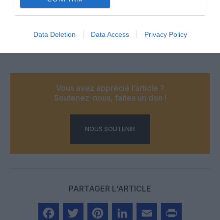
@Finnair
Data Deletion
Data Access
Privacy Policy
Vous avez apprécié l’article ?
Soutenez-nous, faites un don !
NOUS SOUTENIR
PARTAGER L'ARTICLE