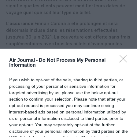
signifie que les clients peuvent modifier leurs dates de
voyage quel que soit leur type de billet.
L’
assurance
Finnair Corona a été prolongée et sera
désormais incluse dans les réservations effectuées
jusqu’au 30 juin 2021. La couverture est offerte sans frais
supplémentaires avec tous les billets d’avion pour les
voyages partant le ou avant le 31 août 2021 et ne
dépassant pas 31 jours, à condition ils ont été achetés
Air Journal -
Do Not Process My Personal
via le site Web ou l’application mobile Finnair. Cette
Information
couverture est disponible pour les clients voyageant à
l’étranger depuis la Finlande, la Suède, la Norvège, le
If you wish to opt-out of the sale, sharing to third parties, or
Danemark, l’Estonie, l’Allemagne, l’Autriche, la Suisse, la
processing of your personal or sensitive information for
France, la Belgique, les Pays-Bas, l’Italie, l’Espagne ou
targeted advertising by us, please use the below opt-out
l’Irlande. La couverture Finnair Corona est conçue « pour
section to confirm your selection. Please note that after your
compléter les autres assurances de voyage que vous
opt-out request is processed you may continue seeing
pourriez avoir, et offre une couverture supplémentaire au
interest-based ads based on personal information utilized by
cas où vous testeriez positif à la Covid-19 à votre
us or personal information disclosed to third parties prior to
destination. La couverture est fournie par AIG Europe S.A.
your opt-out. You may separately opt-out of the further
et par sa succursale suisse pour la Suisse. Thermes et
disclosure of your personal information by third parties on the