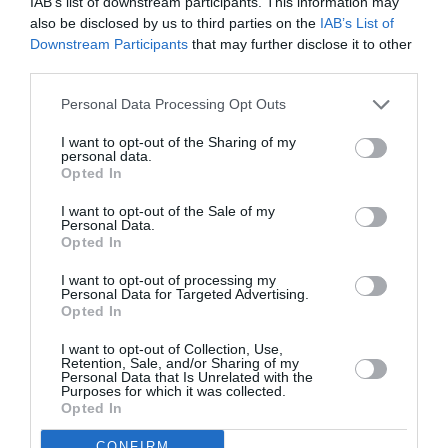
IAB’s list of downstream participants. This information may
conditions d’application ».
also be disclosed by us to third parties on the
IAB’s List of
Conformément à la recommandation de l’autorité
Downstream Participants
that may further disclose it to other
sanitaire finlandaise, Finnair demande aux clients
third parties.
voyageant en Finlande
de présenter un certificat de test
négatif ou une preuve d’une infection antérieure au
Personal Data Processing Opt Outs
coronavirus ; depuis le 11 mai, elle accepte également un
I want to opt-out of the Sharing of my
certificat de vaccination. Les voyageurs âgés de 12 à 15
personal data.
ans ne sont pas tenus de présenter un certificat.
Opted In
I want to opt-out of the Sale of my
Personal Data.
Opted In
I want to opt-out of processing my
Personal Data for Targeted Advertising.
Opted In
I want to opt-out of Collection, Use,
Retention, Sale, and/or Sharing of my
Personal Data that Is Unrelated with the
Purposes for which it was collected.
Opted In
CONFIRM