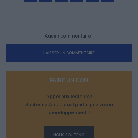
Facebook
Twitter
Pinterest
LinkedIn
Email
Print
Aucun commentaire !
LAISSER UN COMMENTAIRE
FAIRE UN DON
Appel aux lecteurs !
Soutenez Air Journal participez
à son
développement !
NOUS SOUTENIR