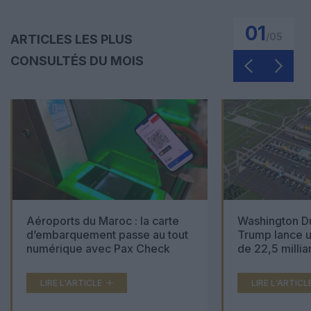
01
/
05
ARTICLES LES PLUS
CONSULTÉS DU MOIS
Aéroports du Maroc : la carte
Washington Du
d’embarquement passe au tout
Trump lance u
numérique avec Pax Check
de 22,5 millia
LIRE L'ARTICLE
LIRE L'ARTICL