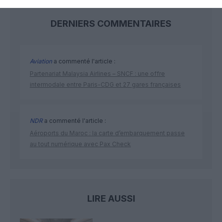
DERNIERS COMMENTAIRES
Aviation
a commenté l'article :
Partenariat Malaysia Airlines – SNCF : une offre
intermodale entre Paris-CDG et 27 gares françaises
NDR
a commenté l'article :
Aéroports du Maroc : la carte d’embarquement passe
au tout numérique avec Pax Check
LIRE AUSSI