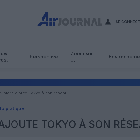
SE CONNEC
Low
Zoom sur
Perspective
Environneme
cost
…
Edito
En chiffres
Avis d’expert
 Vistara ajoute Tokyo à son réseau
AJ Académie
fo pratique
Vidéo
A AJOUTE TOKYO À SON RÉS