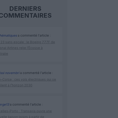
DERNIERS
COMMENTAIRES
hématiques
a commenté l'article :
 23 sans escale : le Boeing 777F de
onal Airlines relie l’Écosse à
stralie
issi novembri
a commenté l'article :
–Corse : ces vols électriques qui se
ilent à l’horizon 2030
rge13
a commenté l'article :
elles–Porto : Transavia ouvre une
elle liaison loisirs à partir de