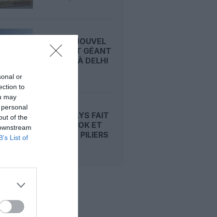
INDE : LE NOUVEL
AÉROPORT GÉANT
DE NOIDA À DELHI
PRÊT À...
sonal or
ection to
ou may
 personal
ITA AIRWAYS FAIT
out of the
DE BANGKOK ET
 downstream
DELHI DES PILIERS
B’s List of
DE SON...