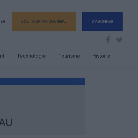
TER
SOUTENIR AIR JOURNAL
S'ABONNER
nt
Technologie
Tourisme
Histoire
Pratique
Hôtellerie
Voyages d’affaires
EAU