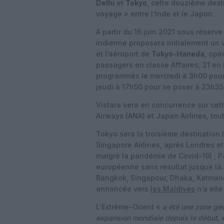
Delhi
et
Tokyo
, cette douzième dest
voyage » entre l’Inde et le Japon.
A partir du 16 juin 2021 sous réser
indienne proposera initialement un 
et l’aéroport de
Tokyo-Haneda
, opé
passagers en classe Affaires, 21 en
programmés le mercredi à 3h00 pour a
jeudi à 17h50 pour se poser à 23h35
Vistara sera en concurrence sur cette
Airways (ANA) et Japan Airlines, to
Tokyo sera la troisième destination 
Singapore Airlines, après Londres et
malgré la pandémie de Covid-19) ; 
européenne sans résultat jusque là.
Bangkok, Singapour, Dhaka, Katmand
annoncée vers
les Maldives
n’a elle
L’Extrême-Orient «
a été une zone gé
expansion mondiale depuis le début, 