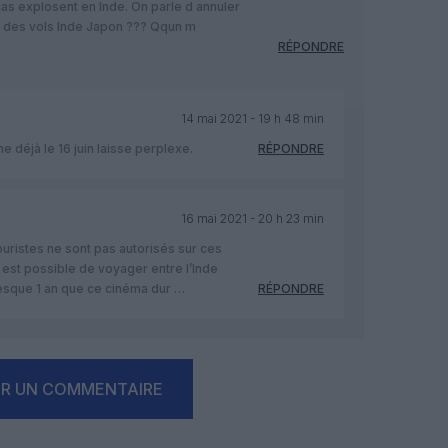
cas explosent en Inde. On parle d annuler
ir des vols Inde Japon ??? Qqun m
RÉPONDRE
14 mai 2021 - 19 h 48 min
e déjà le 16 juin laisse perplexe.
RÉPONDRE
16 mai 2021 - 20 h 23 min
 touristes ne sont pas autorisés sur ces
l est possible de voyager entre l’Inde
resque 1 an que ce cinéma dur …
RÉPONDRE
ER UN COMMENTAIRE