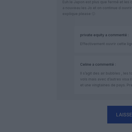
Euh le Japon est plus que fermé et les 
a nouveau les Jo et on continue d ouvr
explique please 🙂
private equity
a commenté :
Effectivement ouvrir cette lign
Celine
a commenté :
Il s’agit des air bubbles , les
vols mais avec d’autres visa i
et une vingtaines de pays. P
LAISS