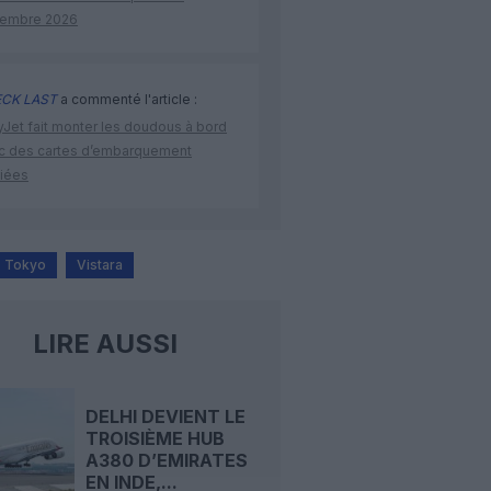
embre 2026
CK LAST
a commenté l'article :
yJet fait monter les doudous à bord
c des cartes d’embarquement
iées
Tokyo
Vistara
LIRE AUSSI
DELHI DEVIENT LE
TROISIÈME HUB
A380 D’EMIRATES
EN INDE,...