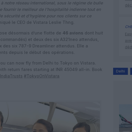
 notre réseau international, sous le régime de bulle
déc
ournir le meilleur de l’hospitalité indienne tout en
e sécurité et d’hygiène pour nos clients sur ce
iqué le CEO de Vistara Leslie Thng.
CHE
pose désormais d’une flotte de
46 avions
dont huit
Eas
 commandés) et deux des six A321neo attendus,
ave
x des six 787-9 Dreamliner attendus. Elle a
déd
ients depuis le début des opérations.
ou can now fly from Delhi to Tokyo on Vistara.
ith return fares starting at INR 45049 all-in. Book
Delhi
eIndiaTrusts
#TokyoOnVistara