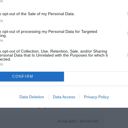
z apprécié l’article ?
In
-nous, faites un don !
o opt-out of the Sale of my Personal Data.
In
OUS SOUTENIR
to opt-out of processing my Personal Data for Targeted
ing.
In
o opt-out of Collection, Use, Retention, Sale, and/or Sharing
ersonal Data that Is Unrelated with the Purposes for which it
lected.
In
CONFIRM
Facebook
Twitter
Pinterest
LinkedIn
Email
Print
Data Deletion
Data Access
Privacy Policy
MENTAIRE(S)
14 mai 2021 - 14 h 00 min