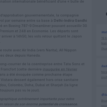
ination internationale bénéficiant d’une « bulle de
ve d’approbation gouvernementale, la compagnie
vol par semaine entre sa base à
Delhi-Indira Gandhi
ré en Boeing 787-9 Dreamliner pouvant accueillir 30
 Premium et 248 en Economie. Les départs sont
Mat
rriver à 14h50, les vols retour quittant le Japon
19 h
.
Nati
l’Au
 route avec Air India (vers Narita), All Nippon
utes deux depuis Haneda.
long-courrier de la coentreprise entre Tata Sons et
Bad
 Francfort (cette dernière
inaugurée en février
Nice
Paris a été évoquée comme prochaine étape
prof
 Vistara dessert également hors crise sanitaire
ou, Colombo, Doha, Dubaï et Sharjah (la ligne
 toujours pas vu le jour).
@Se
ographique extrêmement importante pour notre
Brux
en raison de son énorme
potentiel de croissance
.
nouv