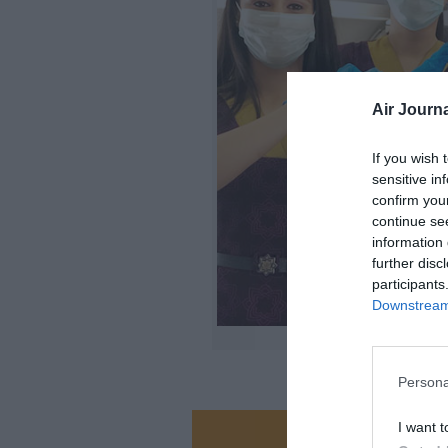
Air Journa
If you wish 
sensitive in
confirm you
continue se
information 
further disc
participants
Downstream 
Persona
I want t