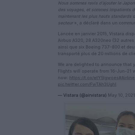
Nous sommes ravis d’ajouter le Japon à
des voyages, et sommes impatients de f
maintenant les plus hauts standards d
secteur
», a déclaré dans un commun
Lancée en janvier 2015, Vistara dis
Airbus A320, 28 A320neo (32 autres
ainsi que six Boeing 737-800 et deu
transporté plus de 20 millions de cl
We are delighted to announce that y
Flights will operate from 16-Jun-21 w
now:
https://t.co/etY5lgwoes
#Airlin
pic.twitter.com/FwTAh3UghI
— Vistara (@airvistara)
May 10, 2021