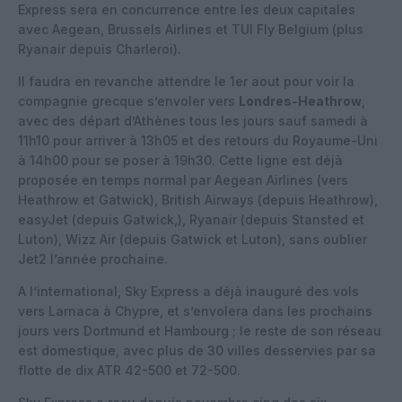
Express sera en concurrence entre les deux capitales
avec Aegean, Brussels Airlines et TUI Fly Belgium (plus
Ryanair depuis Charleroi).
Il faudra en revanche attendre le 1er aout pour voir la
compagnie grecque s’envoler vers
Londres-Heathrow
,
avec des départ d’Athènes tous les jours sauf samedi à
11h10 pour arriver à 13h05 et des retours du Royaume-Uni
à 14h00 pour se poser à 19h30. Cette ligne est déjà
proposée en temps normal par Aegean Airlines (vers
Heathrow et Gatwick), British Airways (depuis Heathrow),
easyJet (depuis Gatwick,), Ryanair (depuis Stansted et
Luton), Wizz Air (depuis Gatwick et Luton), sans oublier
Jet2 l’année prochaine.
A l’international, Sky Express a déjà inauguré des vols
vers Larnaca à Chypre, et s’envolera dans les prochains
jours vers Dortmund et Hambourg ; le reste de son réseau
est domestique, avec plus de 30 villes desservies par sa
flotte de dix ATR 42-500 et 72-500.