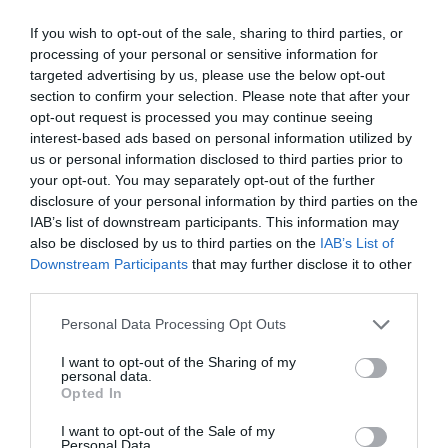
Facebook
Twitter
Pinterest
LinkedIn
Email
Print
If you wish to opt-out of the sale, sharing to third parties, or
processing of your personal or sensitive information for
targeted advertising by us, please use the below opt-out
section to confirm your selection. Please note that after your
Aucun commentaire !
opt-out request is processed you may continue seeing
interest-based ads based on personal information utilized by
us or personal information disclosed to third parties prior to
LAISSER UN COMMENTAIRE
your opt-out. You may separately opt-out of the further
disclosure of your personal information by third parties on the
IAB’s list of downstream participants. This information may
also be disclosed by us to third parties on the
IAB’s List of
FAIRE UN DON
Downstream Participants
that may further disclose it to other
third parties.
Appel aux lecteurs !
Personal Data Processing Opt Outs
Soutenez Air Journal participez
à son
développement !
I want to opt-out of the Sharing of my
personal data.
Opted In
NOUS SOUTENIR
I want to opt-out of the Sale of my
Personal Data.