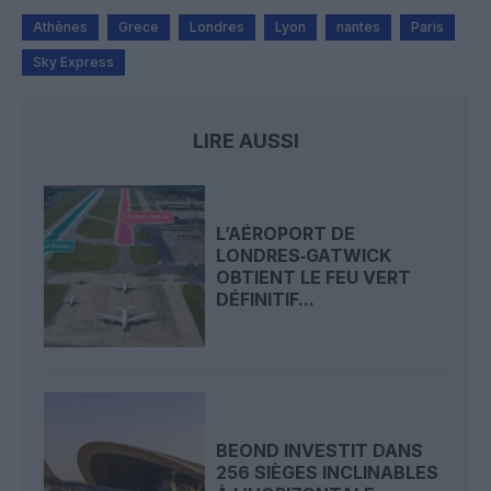
Athènes
Grece
Londres
Lyon
nantes
Paris
Sky Express
LIRE AUSSI
L’AÉROPORT DE
LONDRES‑GATWICK
OBTIENT LE FEU VERT
DÉFINITIF...
BEOND INVESTIT DANS
256 SIÈGES INCLINABLES