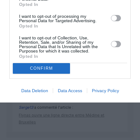
Opted In
I want to opt-out of processing my
Personal Data for Targeted Advertising.
Opted In
I want to opt-out of Collection, Use,
Retention, Sale, and/or Sharing of my
DERNIERS COMMENTAIRES
Personal Data that Is Unrelated with the
Purposes for which it was collected.
Opted In
CONFIRM
NDR
a commenté l'article :
Contrôles aux frontières entre l’Espagne et l’Italie : des
arrivées plus longues, des correspondances à risque
Data Deletion
Data Access
Privacy Policy
Serge13
a commenté l'article :
Flynas ouvre une ligne directe entre Médine et
Bruxelles