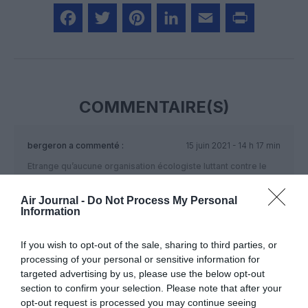
Facebook
Twitter
Pinterest
LinkedIn
Email
Print
COMMENTAIRE(S)
bergeron
a commenté :
15 juin 2021 - 14 h 17 min
Etrange qu’aucune organisation écologiste luttant contre le
climat et la pollution ne se mette pas en colère envoyant ces
outils pour augmenter les échanges de marchandises entre
Air Journal -
Do Not Process My Personal
tous les pays de l’univers occidental. J’attends la réaction de
Information
Greta et je suis patient.
If you wish to opt-out of the sale, sharing to third parties, or
RÉPONDRE
processing of your personal or sensitive information for
targeted advertising by us, please use the below opt-out
section to confirm your selection. Please note that after your
LAISSER UN COMMENTAIRE
opt-out request is processed you may continue seeing