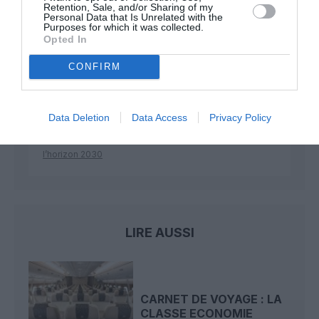
Retention, Sale, and/or Sharing of my
Personal Data that Is Unrelated with the
Purposes for which it was collected.
Mathématiques
a commenté l'article :
Opted In
19 h 23 sans escale : le Boeing 777F de National
CONFIRM
Airlines relie l’Écosse à l’Australie
Data Deletion
Data Access
Privacy Policy
Badissi novembri
a commenté l'article :
Nice–Corse : ces vols électriques qui se profilent à
l’horizon 2030
LIRE AUSSI
CARNET DE VOYAGE : LA
CLASSE ECONOMIE