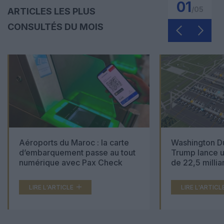
01
/
05
ARTICLES LES PLUS
CONSULTÉS DU MOIS
Aéroports du Maroc : la carte
Washington Du
d’embarquement passe au tout
Trump lance u
numérique avec Pax Check
de 22,5 millia
LIRE L'ARTICLE
LIRE L'ARTICL