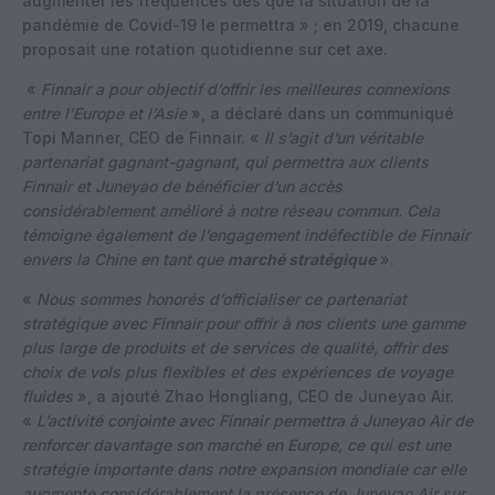
augmenter les fréquences dès que la situation de la
pandémie de Covid-19 le permettra » ; en 2019, chacune
proposait une rotation quotidienne sur cet axe.
«
Finnair a pour objectif d’offrir les meilleures connexions
entre l’Europe et l’Asie
», a déclaré dans un communiqué
Topi Manner, CEO de Finnair. «
Il s’agit d’un véritable
partenariat gagnant-gagnant, qui permettra aux clients
Finnair et Juneyao de bénéficier d’un accès
considérablement amélioré à notre réseau commun. Cela
témoigne également de l’engagement indéfectible de Finnair
envers la Chine en tant que
marché stratégique
».
«
Nous sommes honorés d’officialiser ce partenariat
stratégique avec Finnair pour offrir à nos clients une gamme
plus large de produits et de services de qualité, offrir des
choix de vols plus flexibles et des expériences de voyage
fluides
», a ajouté Zhao Hongliang, CEO de Juneyao Air.
«
L’activité conjointe avec Finnair permettra à Juneyao Air de
renforcer davantage son marché en Europe, ce qui est une
stratégie importante dans notre expansion mondiale car elle
augmente considérablement la présence de Juneyao Air sur