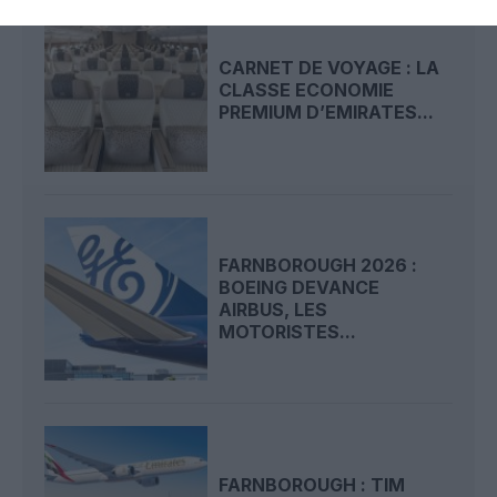
CARNET DE VOYAGE : LA
CLASSE ECONOMIE
PREMIUM D’EMIRATES...
FARNBOROUGH 2026 :
BOEING DEVANCE
AIRBUS, LES
MOTORISTES...
FARNBOROUGH : TIM