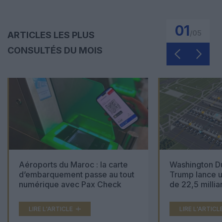
01
/
05
ARTICLES LES PLUS
CONSULTÉS DU MOIS
Aéroports du Maroc : la carte
Washington Du
d’embarquement passe au tout
Trump lance u
numérique avec Pax Check
de 22,5 millia
LIRE L'ARTICLE
LIRE L'ARTICL