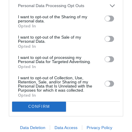
Personal Data Processing Opt Outs
I want to opt-out of the Sharing of my
DERNIERS COMMENTAIRES
personal data.
Opted In
I want to opt-out of the Sale of my
GVA1112
a commenté l'article :
Personal Data.
Opted In
19 h 23 sans escale : le Boeing 777F de National
Airlines relie l’Écosse à l’Australie
I want to opt-out of processing my
Personal Data for Targeted Advertising.
Opted In
Pas si Cool
a commenté l'article :
I want to opt-out of Collection, Use,
Retention, Sale, and/or Sharing of my
19 h 23 sans escale : le Boeing 777F de National
Personal Data that Is Unrelated with the
Airlines relie l’Écosse à l’Australie
Purposes for which it was collected.
Opted In
CONFIRM
LIRE AUSSI
Data Deletion
Data Access
Privacy Policy