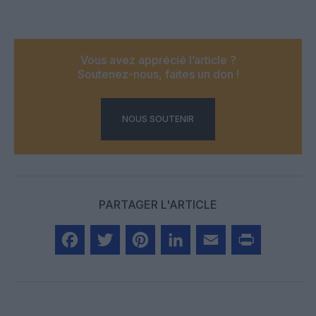
Vous avez apprécié l’article ?
Soutenez-nous, faites un don !
NOUS SOUTENIR
PARTAGER L'ARTICLE
Facebook
Twitter
Pinterest
LinkedIn
Email
Print