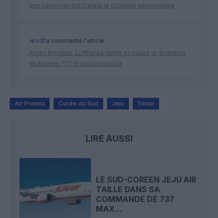
une saison record malgré le contexte géopolitique
Arn31
a commenté l'article :
Après Emirates, Lufthansa remet en cause la réception
de Boeing 777-9 déjà construits
Air Premia
Corée du Sud
Jeju
Seoul
LIRE AUSSI
LE SUD-CORÉEN JEJU AIR
TAILLE DANS SA
COMMANDE DE 737
MAX...