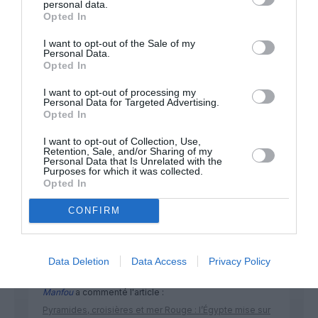
personal data.
Opted In
Appel aux lecteurs !
I want to opt-out of the Sale of my
Soutenez Air Journal participez
à son
Personal Data.
Opted In
développement !
I want to opt-out of processing my
Personal Data for Targeted Advertising.
Opted In
NOUS SOUTENIR
I want to opt-out of Collection, Use,
Retention, Sale, and/or Sharing of my
Personal Data that Is Unrelated with the
Purposes for which it was collected.
Opted In
CONFIRM
DERNIERS COMMENTAIRES
Data Deletion
Data Access
Privacy Policy
Manfou
a commenté l'article :
Pyramides, croisières et mer Rouge : l’Égypte mise sur