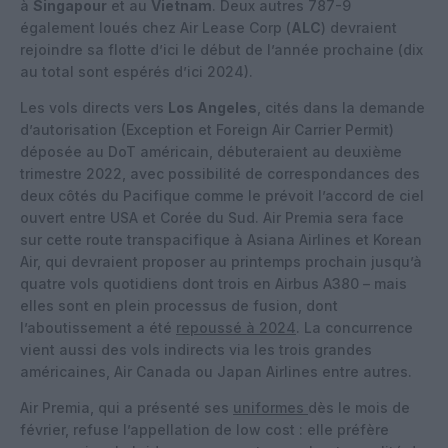
à
Singapour
et au
Vietnam
. Deux autres 787-9
également loués chez Air Lease Corp (
ALC
) devraient
rejoindre sa flotte d’ici le début de l’année prochaine (dix
au total sont espérés d’ici 2024).
Les vols directs vers
Los Angeles
, cités dans la demande
d’autorisation (Exception et Foreign Air Carrier Permit)
déposée au DoT américain, débuteraient au deuxième
trimestre 2022, avec possibilité de correspondances des
deux côtés du Pacifique comme le prévoit l’accord de ciel
ouvert entre USA et Corée du Sud. Air Premia sera face
sur cette route transpacifique à Asiana Airlines et Korean
Air, qui devraient proposer au printemps prochain jusqu’à
quatre vols quotidiens dont trois en Airbus A380 – mais
elles sont en plein processus de fusion, dont
l’aboutissement a été
repoussé à 2024
. La concurrence
vient aussi des vols indirects via les trois grandes
américaines, Air Canada ou Japan Airlines entre autres.
Air Premia, qui a présenté ses
uniformes
dès le mois de
février, refuse l’appellation de low cost : elle préfère