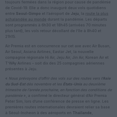
toujours fermées dans la région pour cause de pandémie
de Covid-19. Elle a donc inauguré deux vols quotidiens
entre
Seoul-Gimpo
et l’aéroport de
Jeju
, la
route la plus
achalandée au monde
durant la pandémie. Les départs
sont programmés à 6h30 et 18h45 (arrivées 70 minutes
plus tard), les vols retour décollant de l’île à 8h40 et
21h15.
Air Premia est en concurrence sur cet axe avec Air Busan,
Air Seoul, Asiana Airlines, Eastar Jet, la nouvelle
compagnie régionale Hi Air, Jeju Air, Jin Air, Korean Air et
T’WAy Airlines – soit dix des 25 compagnies aériennes
présentes à Jeju.
«
Nous prévoyons d’offrir des vols sur des routes vers
l’Asie
du Sud-Est
dès novembre et les
États-Unis
au deuxième
trimestre de l’année prochaine, en fonction des conditions de
pandémie
», a confirmé le directeur général d’Air Premia
Peter Sim, lors d’une conférence de presse en ligne. Les
premières routes internationales devraient relier sa base
à Séoul-Incheon à des aéroports en
Thaïlande
,