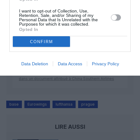
DERNIERS COMMENTAIRES
I want to opt-out of Collection, Use,
Retention, Sale, and/or Sharing of my
Personal Data that Is Unrelated with the
Purposes for which it was collected.
Vincent
a commenté l'article :
Opted In
Flynas ouvre une ligne directe entre Médine et
Bruxelles
CONFIRM
Data Deletion
Data Access
Privacy Policy
Ibrahim
a commenté l'article :
Fiabilité du COMAC C919 : des anomalies signalées
dans un document attribué à China Southern Airlines
base
Eurowings
lufthansa
prague
LIRE AUSSI