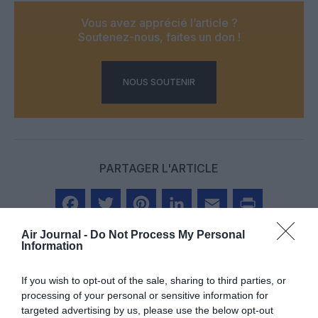
Vous avez apprécié l’article ?
Soutenez-nous, faites un don !
NOUS SOUTENIR
PARTAGER L'ARTICLE
Facebook
Twitter
Pinterest
LinkedIn
Email
Print
Air Journal -
Do Not Process My Personal
Information
If you wish to opt-out of the sale, sharing to third parties, or
Aucun commentaire !
processing of your personal or sensitive information for
targeted advertising by us, please use the below opt-out