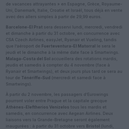
de vacances attrayantes » en Espagne, Grèce, Royaume-
Uni, Danemark, Italie, Croatie et Israël, tous déjà en vente
avec des allers simples à partir de 29,99 euros.
Barcelone-El Prat
sera desservi lundi, mercredi, vendredi
et dimanche à partir du 31 octobre, en concurrence avec
CSA Czech Airlines, easyJet, Ryanair et Vueling, tandis
que l’aéroport de
Fuerteventura-El Matorral
le sera le
jeudi et le dimanche à la même date face à Smartwings.
Malaga-Costa del Sol
accueillera des rotations mardis,
jeudis et samedis à compter du 4 novembre (face à
Ryanair et Smartwings), et deux jours plus tard ce sera au
tour de
Ténériffe-Sud
(mercredi et samedi face à
Smartwings).
À partir du 2 novembre, les passagers d’Eurowings
pourront voler entre Prague et la capitale grecque
Athènes-Eleftherios Venizelos
tous les mardis et
samedis, en concurrence avec Aegean Airlines. Deux
liaisons vers la Grande-Bretagne seront également
inaugurées : à partir du 31 octobre vers
Bristol
(lundi,