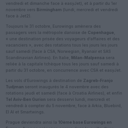
vendredi et dimanche face à easyJet), et à partir du 1er
novembre vers
Birmingham
(lundi, mercredi et vendredi
face à Jet2).
Toujours le 31 octobre, Eurowings amènera des
passagers vers la métropole danoise de
Copenhague
,
« une destination prisée des voyageurs d’affaires et des
vacanciers », avec des rotations tous les jours les jours
sauf samedi (face à CSA, Norwegian, Ryanair et SAS
Scandinavian Airlines). En Italie,
Milan-Malpensa
sera
reliée à la capitale tchèque tous les jours sauf samedi à
partir du 31 octobre, en concurrence avec CSA et easyJet.
Les vols d’Eurowings à destination de
Zagreb-Franjo
Tudjman
seront inaugurés le 4 novembre avec des
rotations jeudi et samedi (face à Croatia Airlines), et enfin
Tel Aviv-Ben Gurion
sera desservi lundi, mercredi et
vendredi à compter du 5 novembre, face à Arkia, Bluebird,
El Al et Smartwings.
Prague deviendra ainsi la
10ème base Eurowings en