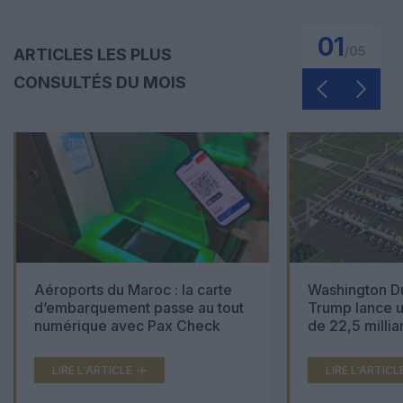
01
/
05
ARTICLES LES PLUS
CONSULTÉS DU MOIS
Aéroports du Maroc : la carte
Washington Du
d’embarquement passe au tout
Trump lance u
numérique avec Pax Check
de 22,5 millia
LIRE L'ARTICLE
LIRE L'ARTICL