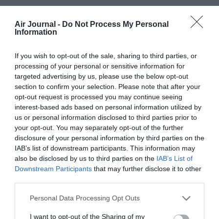
FAIRE UN DON
Air Journal -
Do Not Process My Personal
Information
Appel aux lecteurs !
If you wish to opt-out of the sale, sharing to third parties, or
Soutenez Air Journal participez
à son
processing of your personal or sensitive information for
développement !
targeted advertising by us, please use the below opt-out
section to confirm your selection. Please note that after your
opt-out request is processed you may continue seeing
interest-based ads based on personal information utilized by
NOUS SOUTENIR
us or personal information disclosed to third parties prior to
your opt-out. You may separately opt-out of the further
disclosure of your personal information by third parties on the
IAB’s list of downstream participants. This information may
also be disclosed by us to third parties on the
IAB’s List of
Downstream Participants
that may further disclose it to other
third parties.
DERNIERS COMMENTAIRES
Personal Data Processing Opt Outs
I want to opt-out of the Sharing of my