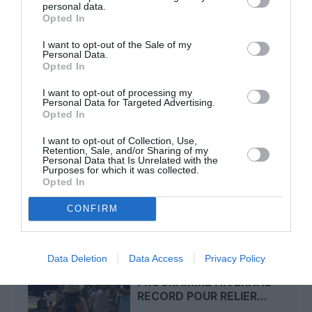
personal data.
Kyle
a commenté l'article :
Opted In
SWISS : la rentabilité relance le débat sur son
autonomie au sein de Lufthansa Group
I want to opt-out of the Sale of my
Personal Data.
Opted In
I want to opt-out of processing my
NDR
a commenté l'article :
Personal Data for Targeted Advertising.
Le ciel n’a jamais été aussi chargé : record de 153 359
Opted In
vols commerciaux le 23 juillet 2026
I want to opt-out of Collection, Use,
Retention, Sale, and/or Sharing of my
Personal Data that Is Unrelated with the
Purposes for which it was collected.
Opted In
LIRE AUSSI
CONFIRM
Data Deletion
Data Access
Privacy Policy
RYANAIR AU MAROC : UN
PROGRAMME HIVERNAL
RECORD POUR RELIER...