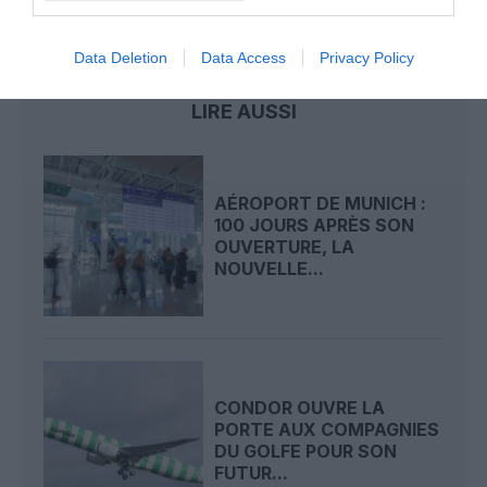
allemagne
Berlin-brandebourg
Data Deletion
Data Access
Privacy Policy
LIRE AUSSI
AÉROPORT DE MUNICH :
100 JOURS APRÈS SON
OUVERTURE, LA
NOUVELLE...
CONDOR OUVRE LA
PORTE AUX COMPAGNIES
DU GOLFE POUR SON
FUTUR...