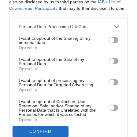
also be disclosed by us to third parties on the
IAB’s List of
Downstream Participants
that may further disclose it to other
third parties.
Personal Data Processing Opt Outs
I want to opt-out of the Sharing of my
personal data.
DERNIERS COMMENTAIRES
Opted In
I want to opt-out of the Sale of my
Personal Data.
Opted In
strider_on
a commenté l'article :
Fiabilité du COMAC C919 : des anomalies signalées
I want to opt-out of processing my
Personal Data for Targeted Advertising.
dans un document attribué à China Southern Airlines
Opted In
I want to opt-out of Collection, Use,
Retention, Sale, and/or Sharing of my
CecildeMille
a commenté l'article :
Personal Data that Is Unrelated with the
Purposes for which it was collected.
Après Emirates, Lufthansa remet en cause la réception
Opted In
de Boeing 777-9 déjà construits
CONFIRM