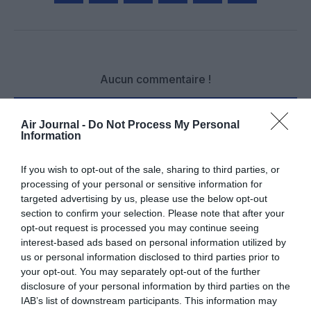
Facebook
Twitter
Pinterest
LinkedIn
Email
Print
Aucun commentaire !
LAISSER UN COMMENTAIRE
Air Journal -
Do Not Process My Personal
Information
If you wish to opt-out of the sale, sharing to third parties, or
FAIRE UN DON
processing of your personal or sensitive information for
targeted advertising by us, please use the below opt-out
section to confirm your selection. Please note that after your
Appel aux lecteurs !
opt-out request is processed you may continue seeing
Soutenez Air Journal participez
à son
interest-based ads based on personal information utilized by
développement !
us or personal information disclosed to third parties prior to
your opt-out. You may separately opt-out of the further
disclosure of your personal information by third parties on the
IAB’s list of downstream participants. This information may
NOUS SOUTENIR